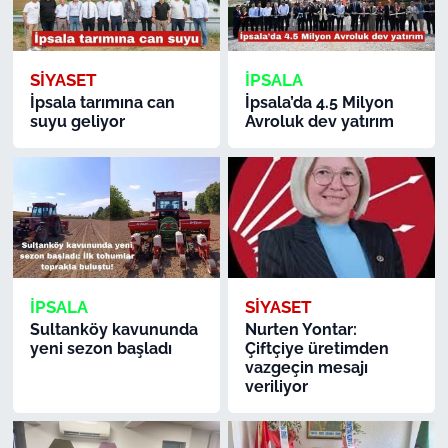
İş Dünyası
Bilim Teknoloji
SİYASET
İPSALA
İpsala tarımına can
İpsala’da 4.5 Milyon
English News
suyu geliyor
Avroluk dev yatırım
Canlı Maç
Finans
Genel-A
İPSALA
SİYASET
Gündem-Eğitim
Sultanköy kavununda
Nurten Yontar:
yeni sezon başladı
Çiftçiye üretimden
vazgeçin mesajı
veriliyor