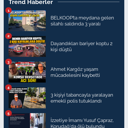
Trend Haberler
1
BELKOOP’ta meydana gelen
silahlı saldırıda 3 yaralı
2
Dayandıkları bariyer koptu 2
kişi düştü
3
Ahmet Kargöz yaşam
mücadelesini kaybetti
4
3 kişiyi tabancayla yaralayan
emekli polis tutuklandı
5
İzzetiye İmamı Yusuf Çapraz,
Korudağ'da ölü bulundu