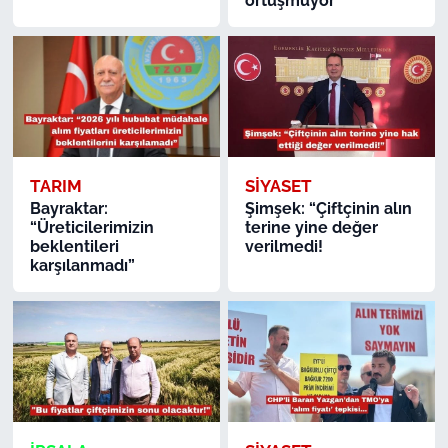
örtüşmüyor”
TARIM
SİYASET
Bayraktar:
Şimşek: “Çiftçinin alın
“Üreticilerimizin
terine yine değer
beklentileri
verilmedi!
karşılanmadı”