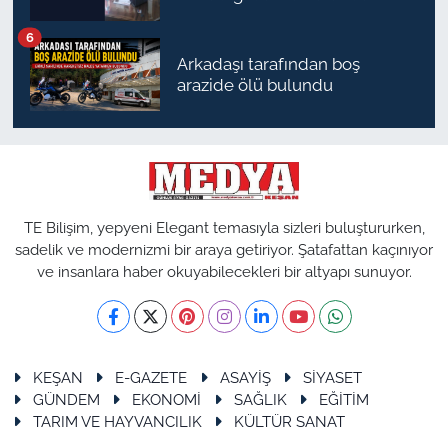
6
Arkadaşı tarafından boş
arazide ölü bulundu
TE Bilişim, yepyeni Elegant temasıyla sizleri buluştururken,
sadelik ve modernizmi bir araya getiriyor. Şatafattan kaçınıyor
ve insanlara haber okuyabilecekleri bir altyapı sunuyor.
KEŞAN
E-GAZETE
ASAYİŞ
SİYASET
GÜNDEM
EKONOMİ
SAĞLIK
EĞİTİM
TARIM VE HAYVANCILIK
KÜLTÜR SANAT