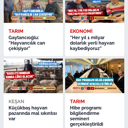
TARIM
EKONOMİ
Gaytancıoğlu:
“Her yıl 1 milyar
“Hayvancılık can
dolarlık yerli hayvan
çekişiyor”
kaybediyoruz”
KEŞAN
TARIM
Küçükbaş hayvan
Hibe programı
pazarında mal sıkıntısı
bilgilendirme
var
semineri
gerçekleştirildi