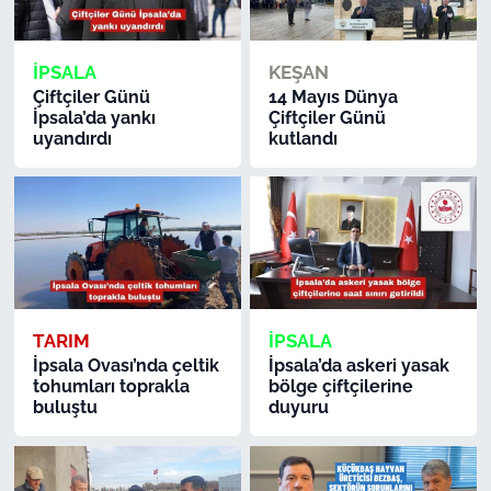
İPSALA
KEŞAN
Çiftçiler Günü
14 Mayıs Dünya
İpsala’da yankı
Çiftçiler Günü
uyandırdı
kutlandı
TARIM
İPSALA
İpsala Ovası’nda çeltik
İpsala’da askeri yasak
tohumları toprakla
bölge çiftçilerine
buluştu
duyuru