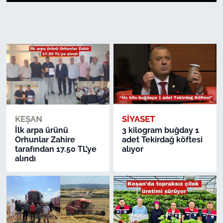
1
2
3
4
5
6
7
8
9
10
11
12
13
14
15
16
17
18
19
20
21
22
23
24
TARIM VE HAYVANCILIK
KÜLTÜR SANAT
RESMİ İLAN
SPOR
KEŞAN
SİYASET
YAŞAM
İlk arpa ürünü
3 kilogram buğday 1
Orhunlar Zahire
adet Tekirdağ köftesi
EDİRNE
tarafından 17.50 TL’ye
alıyor
alındı
TEKİRDAĞ
KIRKLARELİ
ÇANAKKALE