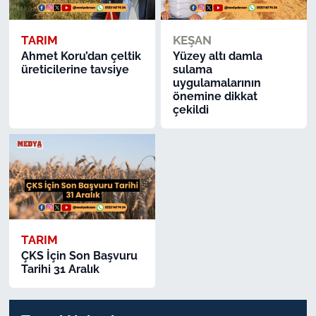
TARIM
KEŞAN
Ahmet Koru’dan çeltik
Yüzey altı damla
üreticilerine tavsiye
sulama
uygulamalarının
önemine dikkat
çekildi
TARIM
ÇKS İçin Son Başvuru
Tarihi 31 Aralık