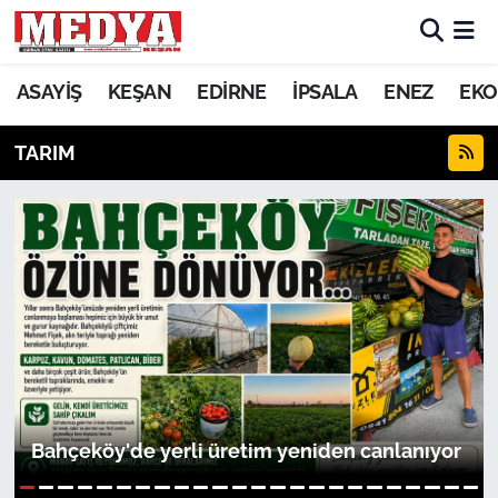
KEŞAN
ASAYİŞ
KEŞAN
EDİRNE
İPSALA
ENEZ
EKO
E-GAZETE
TARIM
ASAYİŞ
SİYASET
GÜNDEM
EKONOMİ
SAĞLIK
Bahçeköy'de yerli üretim yeniden canlanıyor
EĞİTİM