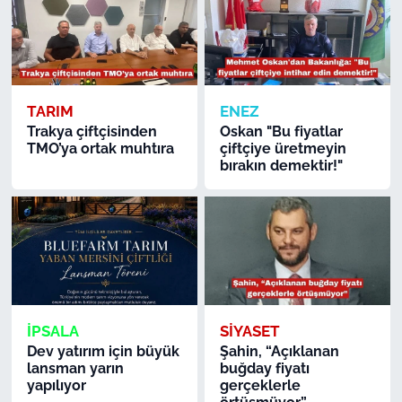
TARIM
ENEZ
Trakya çiftçisinden
Oskan "Bu fiyatlar
TMO’ya ortak muhtıra
çiftçiye üretmeyin
bırakın demektir!"
İPSALA
SİYASET
Dev yatırım için büyük
Şahin, “Açıklanan
lansman yarın
buğday fiyatı
yapılıyor
gerçeklerle