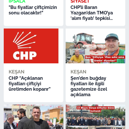
İPSALA
SİYASET
"Bu fiyatlar çiftçimizin
CHP’li Baran
sonu olacaktır!"
Yazgan’dan TMO’ya
‘alım fiyatı’ tepkisi…
KEŞAN
KEŞAN
CHP “Açıklanan
Şen’den buğday
fiyatları çiftçiyi
fiyatları ile ilgili
üretimden koparır”
gazetemize özel
açıklama