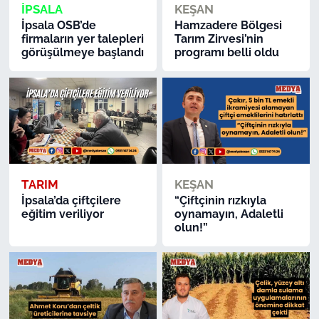
İPSALA
KEŞAN
İpsala OSB’de
Hamzadere Bölgesi
firmaların yer talepleri
Tarım Zirvesi’nin
görüşülmeye başlandı
programı belli oldu
TARIM
KEŞAN
İpsala’da çiftçilere
“Çiftçinin rızkıyla
eğitim veriliyor
oynamayın, Adaletli
olun!”