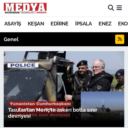
KEŞAN
ASAYİŞ
KEŞAN
EDİRNE
İPSALA
ENEZ
EKO
E-GAZETE
Genel
ASAYİŞ
SİYASET
GÜNDEM
EKONOMİ
SAĞLIK
Tasulas’tan Meriç’te askeri botla sınır
devriyesi
EĞİTİM