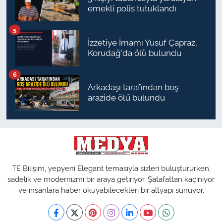
emekli polis tutuklandı
TÜRKİYE
5
İzzetiye İmamı Yusuf Çapraz,
Bölge
Korudağ'da ölü bulundu
Güvenlik
6
Arkadaşı tarafından boş
arazide ölü bulundu
Genel
Politika
Flaş Haber
TE Bilişim, yepyeni Elegant temasıyla sizleri buluştururken,
Dış Haberler
sadelik ve modernizmi bir araya getiriyor. Şatafattan kaçınıyor
ve insanlara haber okuyabilecekleri bir altyapı sunuyor.
Magazin