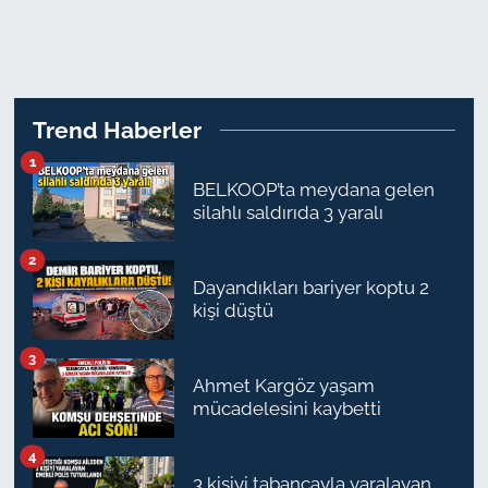
TARIM VE HAYVANCILIK
KÜLTÜR SANAT
Trend Haberler
RESMİ İLAN
1
BELKOOP’ta meydana gelen
SPOR
silahlı saldırıda 3 yaralı
YAŞAM
2
Dayandıkları bariyer koptu 2
kişi düştü
EDİRNE
3
TEKİRDAĞ
Ahmet Kargöz yaşam
mücadelesini kaybetti
KIRKLARELİ
4
ÇANAKKALE
3 kişiyi tabancayla yaralayan