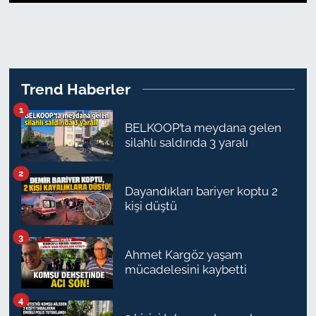
1
2
3
4
5
6
7
TARIM VE HAYVANCILIK
KÜLTÜR SANAT
Trend Haberler
RESMİ İLAN
1
BELKOOP’ta meydana gelen
SPOR
silahlı saldırıda 3 yaralı
YAŞAM
2
Dayandıkları bariyer koptu 2
EDİRNE
kişi düştü
3
TEKİRDAĞ
Ahmet Kargöz yaşam
mücadelesini kaybetti
KIRKLARELİ
4
ÇANAKKALE