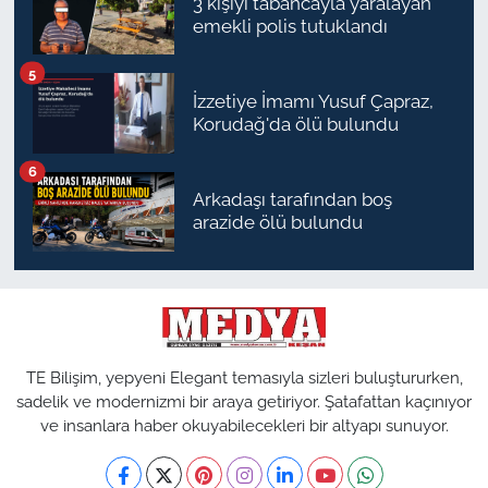
3 kişiyi tabancayla yaralayan
emekli polis tutuklandı
TÜRKİYE
5
İzzetiye İmamı Yusuf Çapraz,
Bölge
Korudağ'da ölü bulundu
Güvenlik
6
Arkadaşı tarafından boş
Genel
arazide ölü bulundu
Politika
Flaş Haber
TE Bilişim, yepyeni Elegant temasıyla sizleri buluştururken,
Dış Haberler
sadelik ve modernizmi bir araya getiriyor. Şatafattan kaçınıyor
ve insanlara haber okuyabilecekleri bir altyapı sunuyor.
Magazin