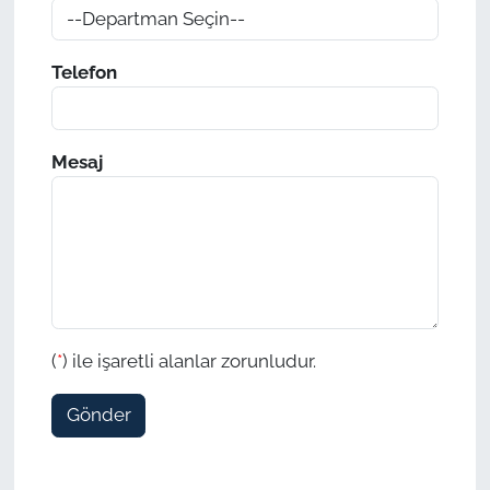
TÜRKİYE
Telefon
Bölge
Mesaj
Güvenlik
Genel
Politika
Flaş Haber
(
*
) ile işaretli alanlar zorunludur.
Dış Haberler
Gönder
Magazin