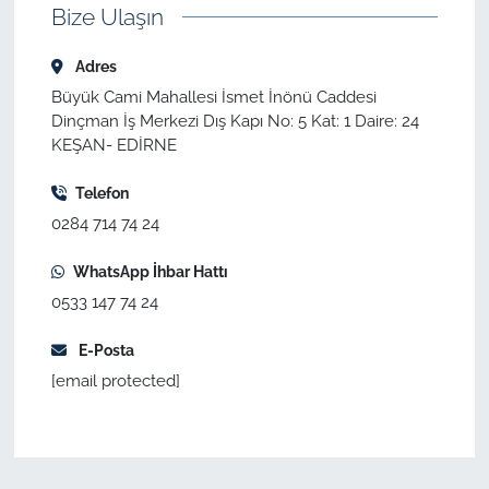
İş Dünyası
Bize Ulaşın
Bilim Teknoloji
Adres
Büyük Cami Mahallesi İsmet İnönü Caddesi
English News
Dinçman İş Merkezi Dış Kapı No: 5 Kat: 1 Daire: 24
KEŞAN- EDİRNE
Canlı Maç
Telefon
0284 714 74 24
Finans
WhatsApp İhbar Hattı
Genel-A
0533 147 74 24
Gündem-Eğitim
E-Posta
[email protected]