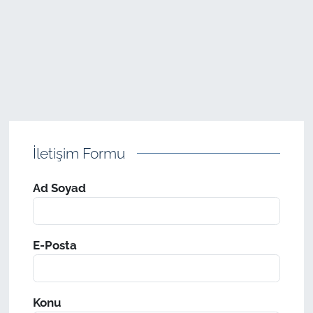
TARIM VE HAYVANCILIK
KÜLTÜR SANAT
RESMİ İLAN
SPOR
İletişim Formu
YAŞAM
Ad Soyad
EDİRNE
TEKİRDAĞ
E-Posta
KIRKLARELİ
Konu
ÇANAKKALE