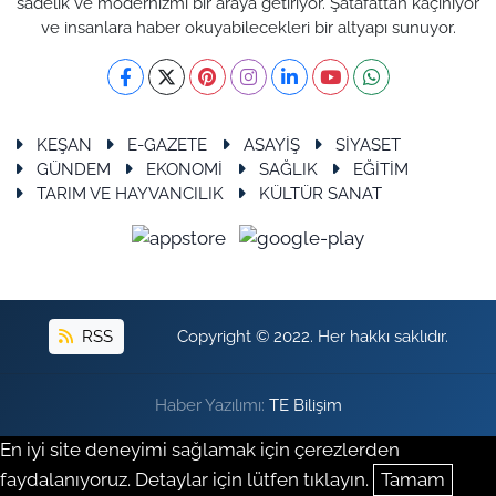
sadelik ve modernizmi bir araya getiriyor. Şatafattan kaçınıyor
ve insanlara haber okuyabilecekleri bir altyapı sunuyor.
KEŞAN
E-GAZETE
ASAYİŞ
SİYASET
GÜNDEM
EKONOMİ
SAĞLIK
EĞİTİM
TARIM VE HAYVANCILIK
KÜLTÜR SANAT
RSS
Copyright © 2022. Her hakkı saklıdır.
Haber Yazılımı:
TE Bilişim
En iyi site deneyimi sağlamak için çerezlerden
faydalanıyoruz. Detaylar için lütfen tıklayın.
Tamam