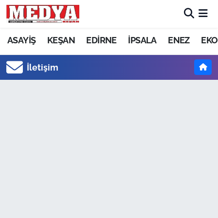
KEŞAN
ASAYİŞ
KEŞAN
EDİRNE
İPSALA
ENEZ
EKO
E-GAZETE
İletişim
ASAYİŞ
SİYASET
GÜNDEM
EKONOMİ
SAĞLIK
EĞİTİM