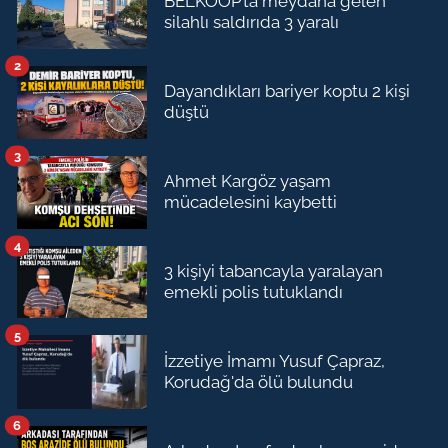
BELKOOP’ta meydana gelen
silahlı saldırıda 3 yaralı
2
Dayandıkları bariyer koptu 2 kişi
düştü
3
Ahmet Kargöz yaşam
mücadelesini kaybetti
4
3 kişiyi tabancayla yaralayan
emekli polis tutuklandı
5
İzzetiye İmamı Yusuf Çapraz,
Korudağ'da ölü bulundu
6