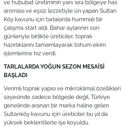
ve hububat üretiminin yanı sıra bölgeye has
İş Dünyası
aroması ve eşsiz lezzetiyle ün yapan Sultan
Bilim Teknoloji
Köy kavunu için tarlalarda hummalı bir
çalışma start aldı. Bahar aylarının son
English News
günleriyle birlikte üreticiler, toprak
hazırlıklarını tamamlayarak tohum ekim
Canlı Maç
işlemlerine hız verdi.
Finans
TARLALARDA YOĞUN SEZON MESAİSİ
Genel-A
BAŞLADI
Verimli toprak yapısı ve mikroklimal özellikleri
Gündem-Eğitim
sayesinde sadece bölgede değil, Türkiye
genelinde aranan bir marka haline gelen
Sultanköy kavunu için üreticiler bu yıl da
yüksek beklentilerle işe koyuldu.