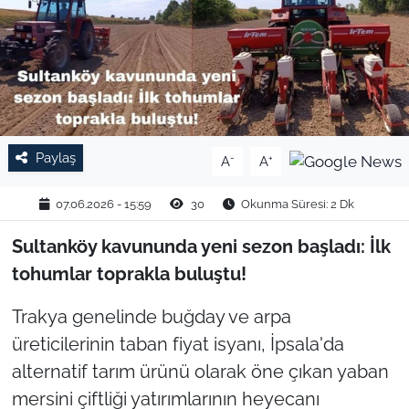
TARIM VE HAYVANCILIK
KÜLTÜR SANAT
RESMİ İLAN
Paylaş
-
+
A
A
SPOR
07.06.2026 - 15:59
30
Okunma Süresi: 2 Dk
YAŞAM
Sultanköy kavununda yeni sezon başladı: İlk
EDİRNE
tohumlar toprakla buluştu!
TEKİRDAĞ
Trakya genelinde buğday ve arpa
üreticilerinin taban fiyat isyanı, İpsala'da
KIRKLARELİ
alternatif tarım ürünü olarak öne çıkan yaban
mersini çiftliği yatırımlarının heyecanı
ÇANAKKALE