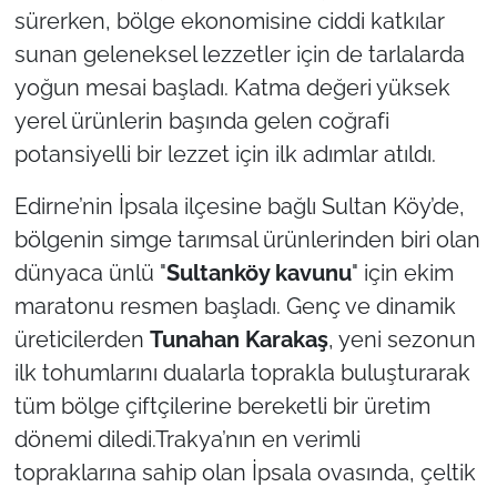
sürerken, bölge ekonomisine ciddi katkılar
sunan geleneksel lezzetler için de tarlalarda
TÜRKİYE
yoğun mesai başladı. Katma değeri yüksek
Bölge
yerel ürünlerin başında gelen coğrafi
potansiyelli bir lezzet için ilk adımlar atıldı.
Güvenlik
Edirne’nin İpsala ilçesine bağlı Sultan Köy’de,
Genel
bölgenin simge tarımsal ürünlerinden biri olan
dünyaca ünlü "
Sultanköy kavunu
" için ekim
Politika
maratonu resmen başladı. Genç ve dinamik
Flaş Haber
üreticilerden
Tunahan Karakaş
, yeni sezonun
ilk tohumlarını dualarla toprakla buluşturarak
Dış Haberler
tüm bölge çiftçilerine bereketli bir üretim
dönemi diledi.Trakya’nın en verimli
Magazin
topraklarına sahip olan İpsala ovasında, çeltik