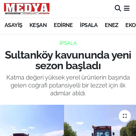
KEŞAN
ASAYİŞ
KEŞAN
EDİRNE
İPSALA
ENEZ
EKO
E-GAZETE
İPSALA
Sultanköy kavununda yeni
ASAYİŞ
sezon başladı
SİYASET
Katma değeri yüksek yerel ürünlerin başında
gelen coğrafi potansiyelli bir lezzet için ilk
GÜNDEM
adımlar atıldı.
EKONOMİ
SAĞLIK
EĞİTİM