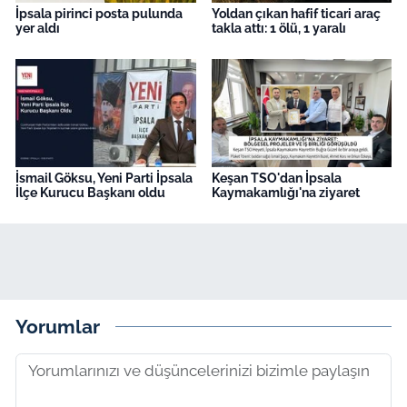
İpsala pirinci posta pulunda
Yoldan çıkan hafif ticari araç
yer aldı
takla attı: 1 ölü, 1 yaralı
İsmail Göksu, Yeni Parti İpsala
Keşan TSO'dan İpsala
İlçe Kurucu Başkanı oldu
Kaymakamlığı'na ziyaret
Yorumlar