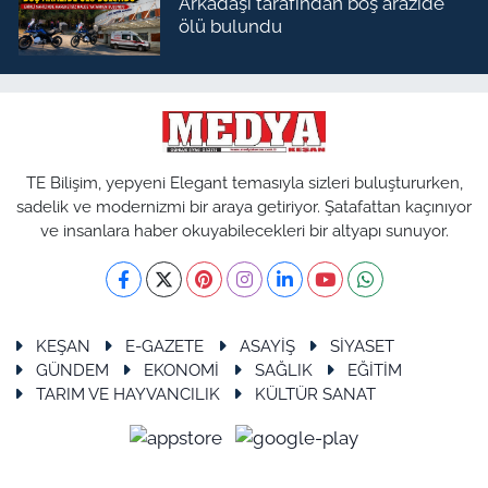
Arkadaşı tarafından boş arazide
ölü bulundu
TE Bilişim, yepyeni Elegant temasıyla sizleri buluştururken,
sadelik ve modernizmi bir araya getiriyor. Şatafattan kaçınıyor
ve insanlara haber okuyabilecekleri bir altyapı sunuyor.
KEŞAN
E-GAZETE
ASAYİŞ
SİYASET
GÜNDEM
EKONOMİ
SAĞLIK
EĞİTİM
TARIM VE HAYVANCILIK
KÜLTÜR SANAT