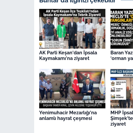
Bunlar da ilginizi çekebilir
AK Parti Keşan'dan İpsala
Baran Yaz
Kaymakamı'na ziyaret
‘orman yan
Yenimuhacir Mezarlığı'na
MHP İpsal
anlamlı hayrat çeşmesi
Şimşek't
ziyaret