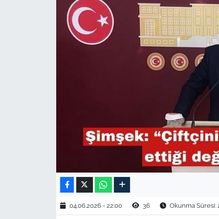
TARIM VE HAYVANCILIK
KÜLTÜR SANAT
RESMİ İLAN
SPOR
YAŞAM
EDİRNE
TEKİRDAĞ
KIRKLARELİ
04.06.2026 - 22:00
36
Okunma Süresi: 
ÇANAKKALE