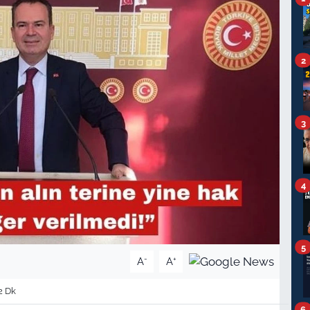
2
3
4
5
-
+
A
A
2 Dk
6