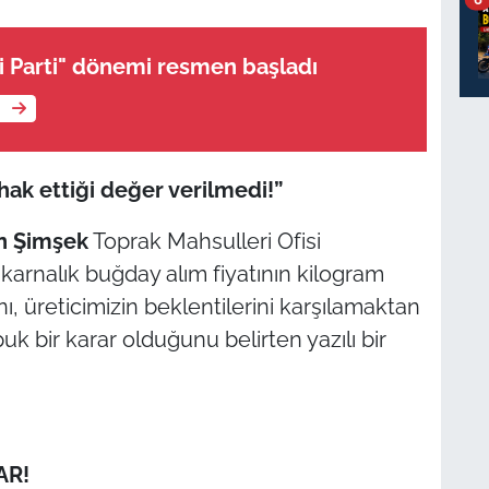
i Parti" dönemi resmen başladı
e
 hak ettiği değer verilmedi!”
n Şimşek
Toprak Mahsulleri Ofisi
karnalık buğday alım fiyatının kilogram
ı, üreticimizin beklentilerini karşılamaktan
k bir karar olduğunu belirten yazılı bir
AR!