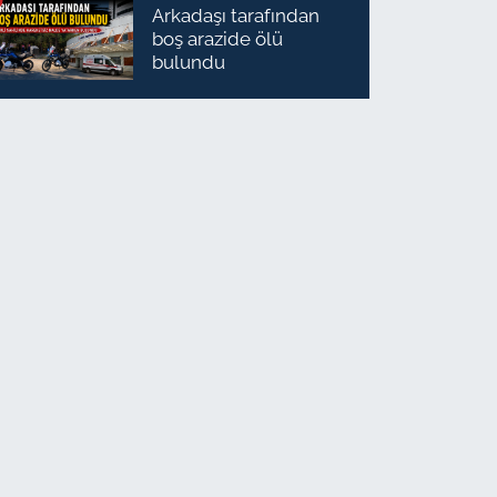
Arkadaşı tarafından
boş arazide ölü
bulundu