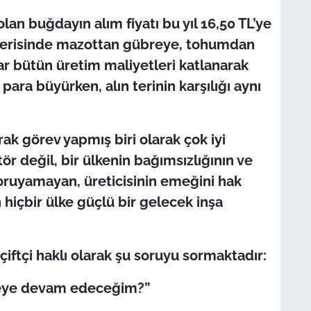
olan buğdayın alım fiyatı bu yıl 16,50 TL’ye
l içerisinde mazottan gübreye, tohumdan
adar bütün üretim maliyetleri katlanarak
 para büyürken, alın terinin karşılığı aynı
arak görev yapmış biri olarak çok iyi
ör değil, bir ülkenin bağımsızlığının ve
koruyamayan, üreticisinin emeğini hak
hiçbir ülke güçlü bir gelecek inşa
iftçi haklı olarak şu soruyu sormaktadır:
meye devam edeceğim?”