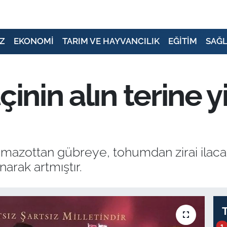
Z
EKONOMİ
TARIM VE HAYVANCILIK
EĞİTİM
SAĞL
çinin alın terine 
 mazottan gübreye, tohumdan zirai ilaca, 
arak artmıştır.
1