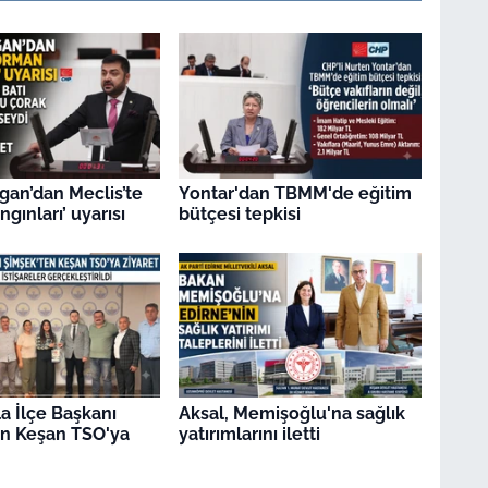
gan’dan Meclis’te
Yontar'dan TBMM'de eğitim
gınları’ uyarısı
bütçesi tepkisi
a İlçe Başkanı
Aksal, Memişoğlu'na sağlık
en Keşan TSO'ya
yatırımlarını iletti