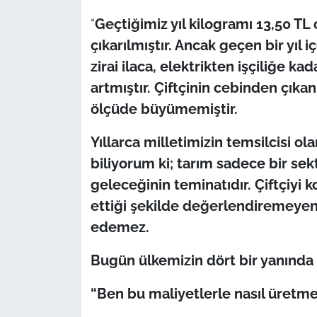
İş Dünyası
“
Geçtiğimiz yıl kilogramı 13,50 TL 
Bilim Teknoloji
çıkarılmıştır. Ancak geçen bir yı
zirai ilaca, elektrikten işçiliğe k
English News
artmıştır. Çiftçinin cebinden çıkan
ölçüde büyümemiştir.
Canlı Maç
Yıllarca milletimizin temsilcisi ol
Finans
biliyorum ki; tarım sadece bir sekt
geleceğinin teminatıdır. Çiftçiyi 
Genel-A
ettiği şekilde değerlendiremeyen 
Gündem-Eğitim
edemez.
Bugün ülkemizin dört bir yanında ç
“Ben bu maliyetlerle nasıl üret