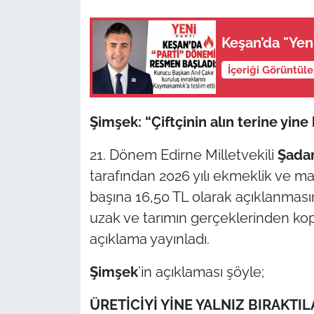
TÜRKİYE
Keşan’da "Yen
Bölge
İçeriği Görüntül
Güvenlik
Şimşek: “Çiftçinin alın terine yine
Genel
21. Dönem Edirne Milletvekili
Şada
tarafından 2026 yılı ekmeklik ve ma
Politika
başına 16,50 TL olarak açıklanmasın
Flaş Haber
uzak ve tarımın gerçeklerinden kopu
açıklama yayınladı.
Dış Haberler
Şimşek
’in açıklaması şöyle;
Magazin
ÜRETİCİYİ YİNE YALNIZ BIRAKTIL