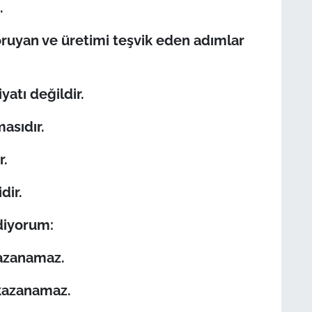
.
 koruyan ve üretimi teşvik eden adımlar
atı değildir.
asıdır.
r.
dir.
ediyorum:
kazanamaz.
 kazanamaz.