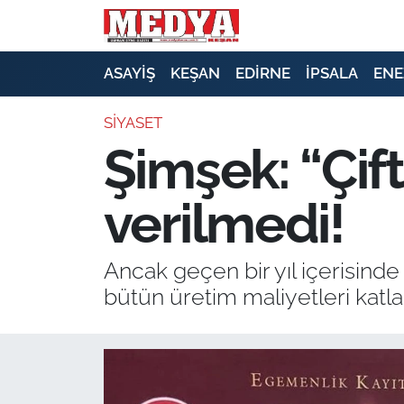
KEŞAN
ASAYİŞ
KEŞAN
EDİRNE
İPSALA
ENE
E-GAZETE
SİYASET
Şimşek: “Çift
ASAYİŞ
verilmedi!
SİYASET
GÜNDEM
Ancak geçen bir yıl içerisinde
bütün üretim maliyetleri katlan
EKONOMİ
SAĞLIK
EĞİTİM