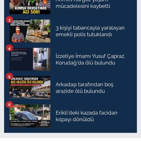
mücadelesini kaybetti
TARIM VE HAYVANCILIK
3
KÜLTÜR SANAT
3 kişiyi tabancayla yaralayan
emekli polis tutuklandı
RESMİ İLAN
4
İzzetiye İmamı Yusuf Çapraz,
SPOR
Korudağ'da ölü bulundu
YAŞAM
5
Arkadaşı tarafından boş
arazide ölü bulundu
EDİRNE
6
TEKİRDAĞ
Erikli'deki kazada facidan
kılpayı dönüldü
KIRKLARELİ
ÇANAKKALE