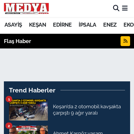
KEŞAN
ASAYİŞ
KEŞAN
EDİRNE
İPSALA
ENEZ
EKO
E-GAZETE
Flaş Haber
ASAYİŞ
SİYASET
GÜNDEM
Trend Haberler
EKONOMİ
1
Keşan’da 2 otomobil kavşakta
çarpıştı 9 ağır yaralı
SAĞLIK
2
EĞİTİM
Ahmet Kargöz yaşam