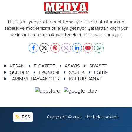
TÜRKİYE
TE Bilişim, yepyeni Elegant temasıyla sizleri buluştururken,
sadelik ve modernizmi bir araya getiriyor. Şatafattan kaçınıyor
Bölge
ve insanlara haber okuyabilecekleri bir altyapı sunuyor.
Güvenlik
Genel
KEŞAN
E-GAZETE
ASAYİŞ
SİYASET
GÜNDEM
EKONOMİ
SAĞLIK
EĞİTİM
Politika
TARIM VE HAYVANCILIK
KÜLTÜR SANAT
Flaş Haber
Dış Haberler
RSS
Copyright © 2022. Her hakkı saklıdır.
Magazin