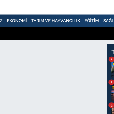
Z
EKONOMİ
TARIM VE HAYVANCILIK
EĞİTİM
SAĞL
1
2
3