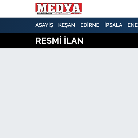
KEŞAN
ASAYİŞ
KEŞAN
EDİRNE
İPSALA
ENE
RESMİ İLAN
E-GAZETE
ASAYİŞ
SİYASET
GÜNDEM
EKONOMİ
SAĞLIK
EĞİTİM