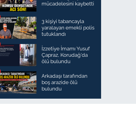
mücadelesini kaybetti
3 kişiyi tabancayla
yaralayan emekli polis
tutuklandı
İzzetiye İmamı Yusuf
Çapraz, Korudağ'da
ölü bulundu
Arkadaşı tarafından
boş arazide ölü
bulundu