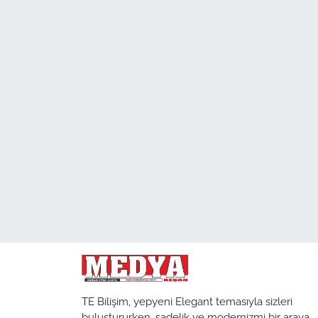
TARIM VE HAYVANCILIK
KÜLTÜR SANAT
RESMİ İLAN
SPOR
YAŞAM
EDİRNE
TEKİRDAĞ
KIRKLARELİ
TE Bilişim, yepyeni Elegant temasıyla sizleri
ÇANAKKALE
buluştururken, sadelik ve modernizmi bir araya