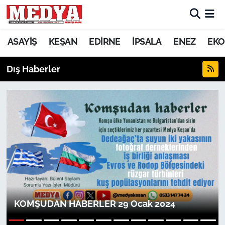
KEŞAN
ASAYİŞ
KEŞAN
EDİRNE
İPSALA
ENEZ
EKO
E-GAZETE
Dış Haberler
ASAYİŞ
SİYASET
GÜNDEM
EKONOMİ
SAĞLIK
KOMŞUDAN HABERLER 29 Ocak 2024
EĞİTİM