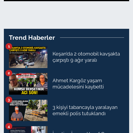
1
2
3
4
5
6
7
8
9
10
11
12
TARIM VE HAYVANCILIK
KÜLTÜR SANAT
Trend Haberler
RESMİ İLAN
1
Keşan’da 2 otomobil kavşakta
SPOR
çarpıştı 9 ağır yaralı
YAŞAM
2
Ahmet Kargöz yaşam
EDİRNE
mücadelesini kaybetti
3
TEKİRDAĞ
3 kişiyi tabancayla yaralayan
emekli polis tutuklandı
KIRKLARELİ
4
ÇANAKKALE