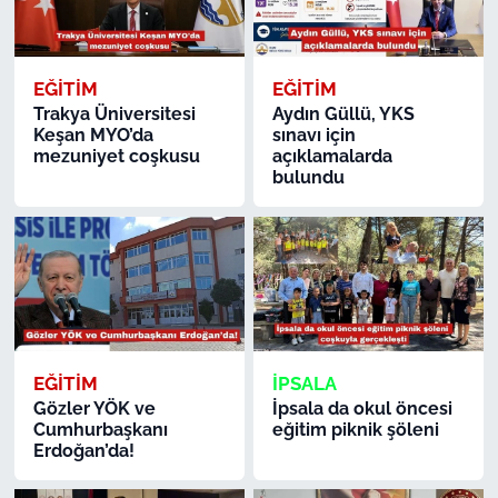
İş Dünyası
Bilim Teknoloji
EĞİTİM
EĞİTİM
Trakya Üniversitesi
Aydın Güllü, YKS
English News
Keşan MYO’da
sınavı için
mezuniyet coşkusu
açıklamalarda
Canlı Maç
bulundu
Finans
Genel-A
Gündem-Eğitim
EĞİTİM
İPSALA
Gözler YÖK ve
İpsala da okul öncesi
Cumhurbaşkanı
eğitim piknik şöleni
Erdoğan’da!