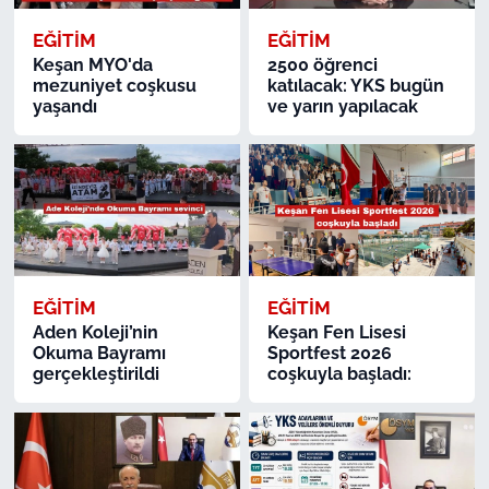
EĞİTİM
EĞİTİM
TÜRKİYE
Keşan MYO'da
2500 öğrenci
mezuniyet coşkusu
katılacak: YKS bugün
yaşandı
ve yarın yapılacak
Bölge
Güvenlik
Genel
Politika
EĞİTİM
EĞİTİM
Flaş Haber
Aden Koleji’nin
Keşan Fen Lisesi
Okuma Bayramı
Sportfest 2026
gerçekleştirildi
coşkuyla başladı:
Dış Haberler
Magazin