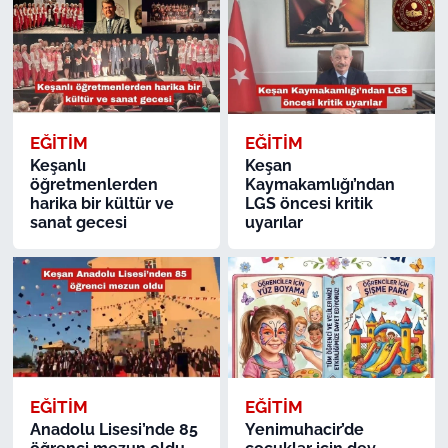
EĞİTİM
EĞİTİM
Keşanlı
Keşan
öğretmenlerden
Kaymakamlığı’ndan
harika bir kültür ve
LGS öncesi kritik
sanat gecesi
uyarılar
EĞİTİM
EĞİTİM
Anadolu Lisesi’nde 85
Yenimuhacir’de