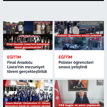
1
2
3
4
5
6
7
8
9
10
11
12
13
14
15
16
17
18
19
20
21
22
23
24
TARIM VE HAYVANCILIK
KÜLTÜR SANAT
RESMİ İLAN
SPOR
EĞİTİM
EĞİTİM
YAŞAM
Final Anadolu
Polisler öğrencileri
Lisesi’nin mezuniyet
sınava yetiştirdi
EDİRNE
töreni gerçekleştirildi
TEKİRDAĞ
KIRKLARELİ
ÇANAKKALE