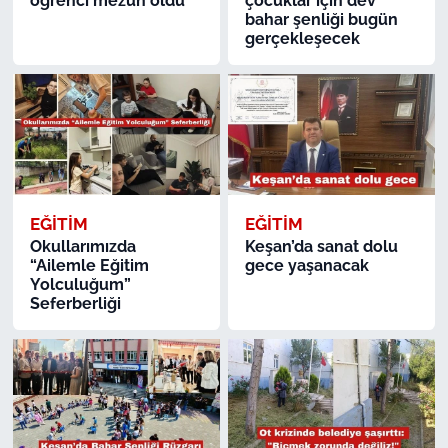
öğrenci mezun oldu
çocuklar için dev
bahar şenliği bugün
gerçekleşecek
EĞİTİM
EĞİTİM
Okullarımızda
Keşan’da sanat dolu
“Ailemle Eğitim
gece yaşanacak
Yolculuğum”
Seferberliği