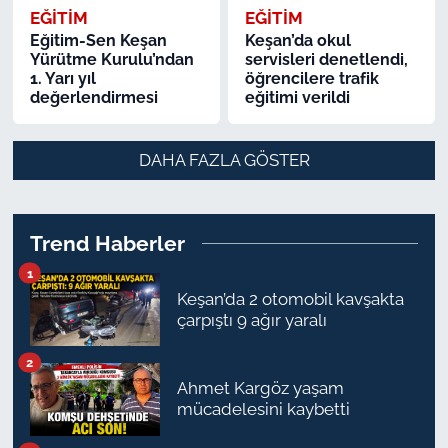
EĞİTİM
EĞİTİM
Eğitim-Sen Keşan
Keşan’da okul
Yürütme Kurulu’ndan
servisleri denetlendi,
1. Yarı yıl
öğrencilere trafik
değerlendirmesi
eğitimi verildi
DAHA FAZLA GÖSTER
Trend Haberler
1
Keşan’da 2 otomobil kavşakta
çarpıştı 9 ağır yaralı
2
Ahmet Kargöz yaşam
mücadelesini kaybetti