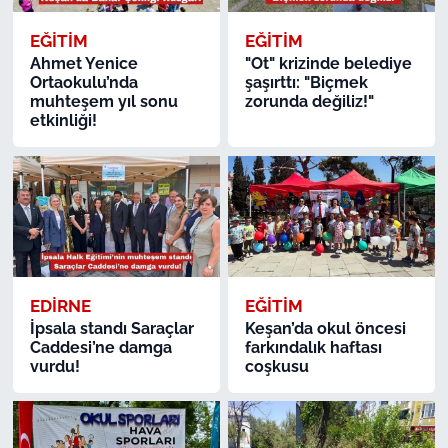
EĞİTİM
EĞİTİM
Ahmet Yenice
"Ot" krizinde belediye
Ortaokulu’nda
şaşırttı: "Biçmek
muhteşem yıl sonu
zorunda değiliz!"
etkinliği!
EDİRNE
EĞİTİM
İpsala standı Saraçlar
Keşan’da okul öncesi
Caddesi’ne damga
farkındalık haftası
vurdu!
coşkusu