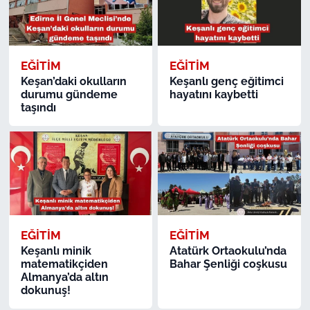
EĞİTİM
EĞİTİM
Keşan’daki okulların
Keşanlı genç eğitimci
durumu gündeme
hayatını kaybetti
taşındı
EĞİTİM
EĞİTİM
Keşanlı minik
Atatürk Ortaokulu’nda
matematikçiden
Bahar Şenliği coşkusu
Almanya’da altın
dokunuş!