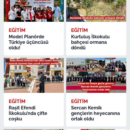
EĞİTİM
EĞİTİM
Model Planörde
Kurtuluş İlkokulu
Türkiye üçüncüsü
bahçesi ormana
oldu!
döndü
EĞİTİM
EĞİTİM
Raşit Efendi
Sercan Kemik
İlkokulu’nda çifte
gençlerin heyecanına
coşku
ortak oldu