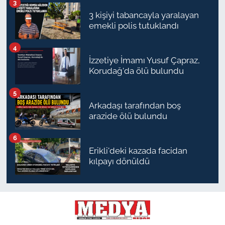
3
3 kişiyi tabancayla yaralayan
emekli polis tutuklandı
4
İzzetiye İmamı Yusuf Çapraz,
Korudağ'da ölü bulundu
5
Arkadaşı tarafından boş
arazide ölü bulundu
6
Erikli'deki kazada facidan
kılpayı dönüldü