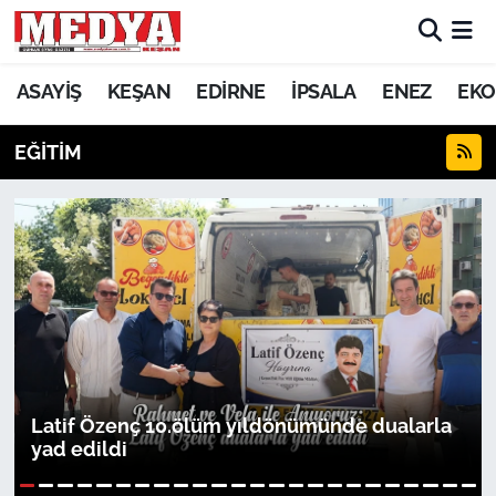
KEŞAN
ASAYİŞ
KEŞAN
EDİRNE
İPSALA
ENEZ
EKO
E-GAZETE
EĞİTİM
ASAYİŞ
SİYASET
GÜNDEM
EKONOMİ
SAĞLIK
Latif Özenç 10.ölüm yıldönümünde dualarla
yad edildi
EĞİTİM