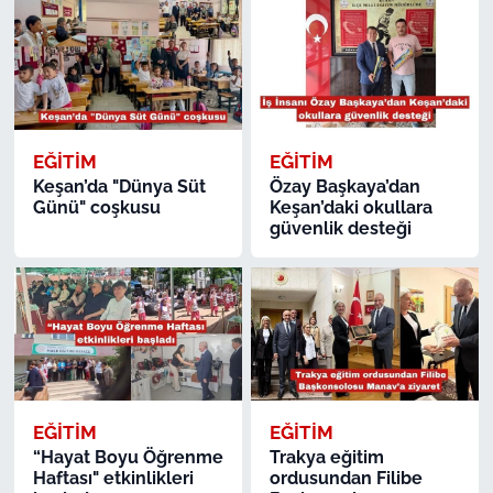
EĞİTİM
EĞİTİM
Keşan’da "Dünya Süt
Özay Başkaya’dan
Günü" coşkusu
Keşan’daki okullara
güvenlik desteği
EĞİTİM
EĞİTİM
“Hayat Boyu Öğrenme
Trakya eğitim
Haftası" etkinlikleri
ordusundan Filibe