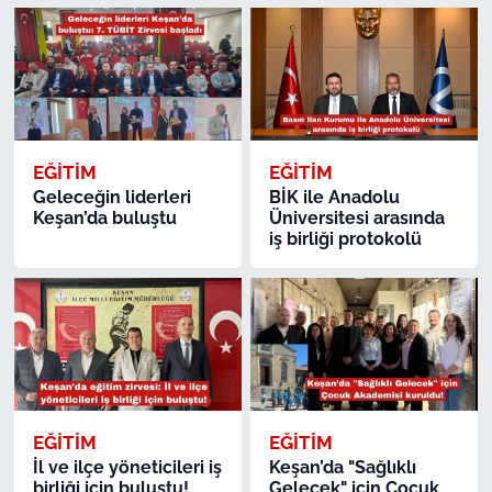
EĞİTİM
EĞİTİM
Geleceğin liderleri
BİK ile Anadolu
Keşan’da buluştu
Üniversitesi arasında
iş birliği protokolü
EĞİTİM
EĞİTİM
İl ve ilçe yöneticileri iş
Keşan’da "Sağlıklı
birliği için buluştu!
Gelecek" için Çocuk