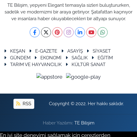
TE Bilişim, yepyeni Elegant temasıyla sizleri buluştururken,
sadelik ve modernizmi bir araya getiriyor. Şatafattan kaçınıyor
ve insanlara haber okuyabilecekleri bir altyapı sunuyor.
KEŞAN
E-GAZETE
ASAYİŞ
SİYASET
GÜNDEM
EKONOMİ
SAĞLIK
EĞİTİM
TARIM VE HAYVANCILIK
KÜLTÜR SANAT
RSS
Copyright © 2022. Her hakkı saklıdır.
Haber Yazılımı:
TE Bilişim
En iyi site deneyimi sağlamak için çerezlerden