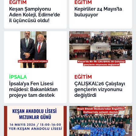
EĞİTİM
EĞİTİM
Keşan Şampiyonu
Kepirliler 24 Mayıs’ta
Aden Koleji, Edirne’de
buluşuyor
il üçüncüsü oldu!
İPSALA
EĞİTİM
İpsala’ya Fen Lisesi
ÇALIŞKAL'26 Çalıştayı
müjdesi: Bakanlıktan
gençlerin vizyonunu
projeye tam destek
değiştirdi