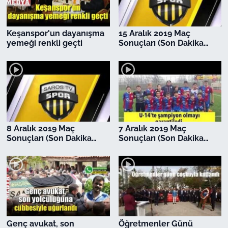
TÜRKİYE
Keşanspor'un dayanışma
15 Aralık 2019 Maç
yemeği renkli geçti
Sonuçları (Son Dakika
Bölge
Haberler)
Güvenlik
Genel
Politika
8 Aralık 2019 Maç
7 Aralık 2019 Maç
Sonuçları (Son Dakika
Sonuçları (Son Dakika
Haberler)
Haberler)
Flaş Haber
Dış Haberler
Magazin
Genç avukat, son
Öğretmenler Günü