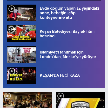
1
2
3
4
5
6
7
8
9
10
Evde doğum yapan 14 yaşındaki
TARIM VE HAYVANCILIK
anne, bebeğini çöp
konteynerine attı
KÜLTÜR SANAT
Keşan Belediyesi Bayrak filmi
RESMİ İLAN
hazırladı
SPOR
İslamiyet'i tanıtmak için
Londra'dan, Mekke'ye yürüyor
YAŞAM
EDİRNE
KEŞAN'DA FECİ KAZA
TEKİRDAĞ
KIRKLARELİ
ÇANAKKALE