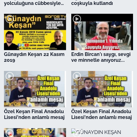
İş Dünyası
yolculuğuna cübbesiyle
coşkuyla kutlandı
uğurlandı
Bilim Teknoloji
English News
Canlı Maç
Günaydın Keşan 22 Kasım
Erdin Bircan'ı saygı, sevgi
2019
ve minnetle anıyoruz...
Finans
Genel-A
Gündem-Eğitim
Özel Keşan Final Anadolu
Özel Keşan Final Anadolu
Lisesi'nden anlamlı mesaj
Lisesi'nden anlamlı mesaj