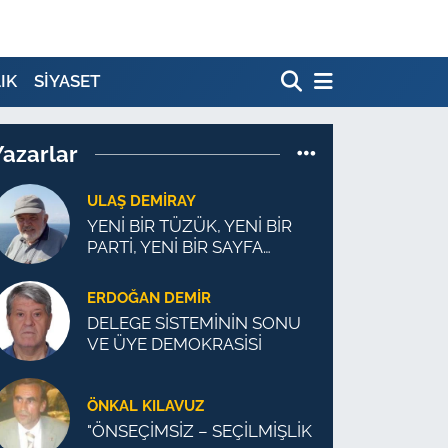
IK
SİYASET
Yazarlar
ULAŞ DEMİRAY
YENİ BİR TÜZÜK, YENİ BİR
PARTİ, YENİ BİR SAYFA
MÜMKÜN
ERDOĞAN DEMIR
DELEGE SİSTEMİNİN SONU
VE ÜYE DEMOKRASİSİ
ÖNKAL KILAVUZ
"ÖNSEÇİMSİZ – SEÇİLMİŞLİK