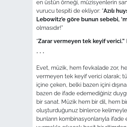
en üstün örneği, müzisyenlerin sanatı
İş Dünyası
vurucu tespiti de ekliyor: “
Azılı hu
Bilim Teknoloji
Lebowitz’e göre bunun sebebi, ‘mü
olmasıdır!”
English News
“
Zarar vermeyen tek keyif verici.”
Canlı Maç
* * *
Finans
Evet, müzik, hem fevkalade zor, he
Genel-A
vermeyen tek keyif verici olarak; t
içine çeken, belki bazen içini dışın
Gündem-Eğitim
bazen de ifade edemediğiniz duygu
bir sanat. Müzik hem bir dil, hem b
oluşturduğunuz binlerce kelimeyle
bunların kombinasyonlarıyla ifade ed