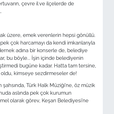
uvarın, çevre il ve ilçelerde de
…
ak üzere, emek verenlerin hepsi gönüllü.
i, pek çok harcamayı da kendi imkanlarıyla
 dernek adına bir konserle de, belediye
r, bu böyle... İşin içinde belediyenin
ştirmedi bugüne kadar. Hatta tam tersine,
 oldu, kimseye sezdirmeseler de!
in şahsında, Türk Halk Müziği’ne, öz müzik
onuda aslında pek çok kurumun
mel olarak görev, Keşan Belediyesi’ne