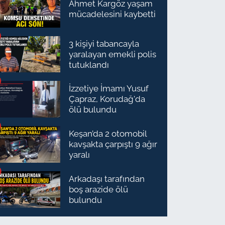
Ahmet Kargöz yaşam
mücadelesini kaybetti
3 kişiyi tabancayla
yaralayan emekli polis
tutuklandı
İzzetiye İmamı Yusuf
Çapraz, Korudağ'da
ölü bulundu
Keşan’da 2 otomobil
kavşakta çarpıştı 9 ağır
yaralı
Arkadaşı tarafından
boş arazide ölü
bulundu