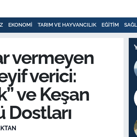
Z
EKONOMİ
TARIM VE HAYVANCILIK
EĞİTİM
SAĞL
ar vermeyen
eyif verici:
k” ve Keşan
 Dostları
AKTAN