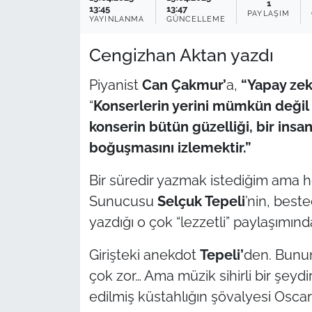
1
13:45
13:47
PAYLAŞIM
YAYINLANMA
GÜNCELLEME
TÜRKİYE
Cengizhan Aktan yazdı
Bölge
Piyanist
Can Çakmur’
a,
“Yapay zek
Güvenlik
“
Konserlerin yerini mümkün değil
konserin bütün güzelliği, bir insan
Genel
boğuşmasını izlemektir.”
Politika
Bir süredir yazmak istediğim ama 
Sunucusu
Selçuk Tepeli
’nin, best
Flaş Haber
yazdığı o çok “lezzetli” paylaşımın
Dış Haberler
Girişteki anekdot
Tepeli’
den. Bunu
çok zor… Ama müzik sihirli bir şeydi
Magazin
edilmiş küstahlığın şövalyesi Oscar