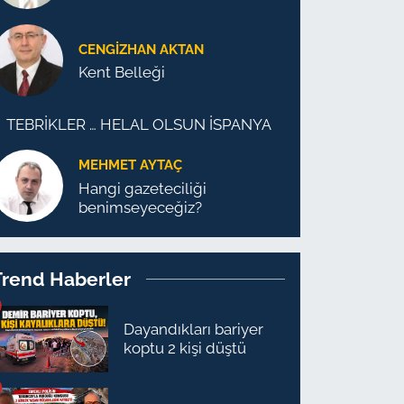
CENGİZHAN AKTAN
Kent Belleği
TEBRİKLER … HELAL OLSUN İSPANYA
MEHMET AYTAÇ
Hangi gazeteciliği
benimseyeceğiz?
Trend Haberler
Dayandıkları bariyer
koptu 2 kişi düştü