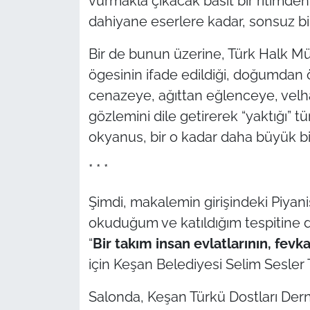
vurmakla çıkacak basit bir ritimde
dahiyane eserlere kadar, sonsuz b
Bir de bunun üzerine, Türk Halk Mü
ögesinin ifade edildiği, doğumdan
cenazeye, ağıttan eğlenceye, velhas
gözlemini dile getirerek “yaktığı” t
okyanus, bir o kadar daha büyük bi
* * *
Şimdi, makalemin girişindeki Piyan
okuduğum ve katıldığım tespitine 
“
Bir takım insan evlatlarının, fev
için Keşan Belediyesi Selim Sesler
Salonda, Keşan Türkü Dostları Derne