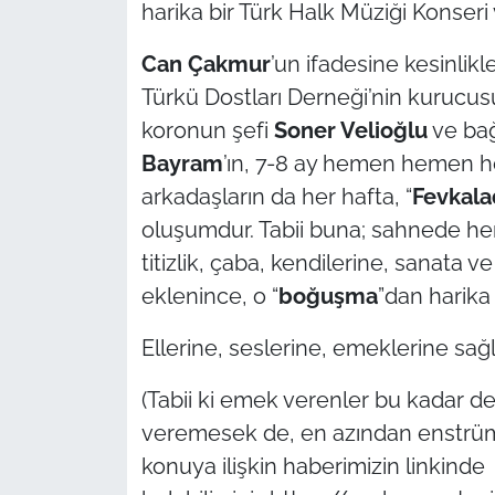
harika bir Türk Halk Müziği Konseri 
Can Çakmur
’un ifadesine kesinlik
Türkü Dostları Derneği’nin kurucu
koronun şefi
Soner Velioğlu
ve bağ
Bayram
’ın, 7-8 ay hemen hemen he
arkadaşların da her hafta, “
Fevkala
oluşumdur. Tabii buna; sahnede he
titizlik, çaba, kendilerine, sanata v
eklenince, o “
boğuşma
”dan harika
Ellerine, seslerine, emeklerine sağ
(Tabii ki emek verenler bu kadar de
veremesek de, en azından enstrümanlar
konuya ilişkin haberimizin linkinde