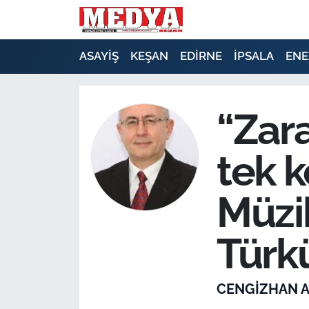
KEŞAN
ASAYİŞ
KEŞAN
EDİRNE
İPSALA
ENE
E-GAZETE
“Zar
ASAYİŞ
tek k
SİYASET
GÜNDEM
Müzi
EKONOMİ
Türkü
SAĞLIK
CENGİZHAN 
EĞİTİM