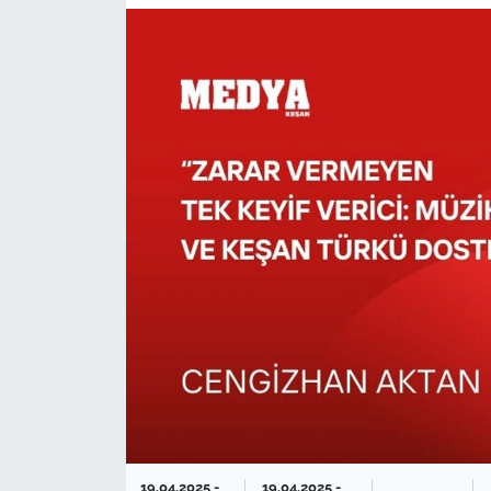
TARIM VE HAYVANCILIK
KÜLTÜR SANAT
RESMİ İLAN
SPOR
YAŞAM
EDİRNE
TEKİRDAĞ
KIRKLARELİ
ÇANAKKALE
19.04.2025 -
19.04.2025 -