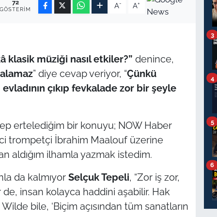
72
-
+
A
A
GÖSTERIM
3
â klasik müzi
ği nasıl etkiler?”
denince,
 alamaz
” diye cevap veriyor, “
Çünkü
4
 evladının çıkıp fevkalade zor bir şeyle
5
hep ertelediğim bir konuyu; NOW Haber
eci trompetçi İbrahim Maalouf üzerine
dan aldığım ilhamla yazmak istedim.
6
nla da kalmıyor
Selçuk Tepeli
, “Zor iş zor,
r de, insan kolayca haddini aşabilir. Hak
 Wilde bile, ‘Biçim açısından tüm sanatların