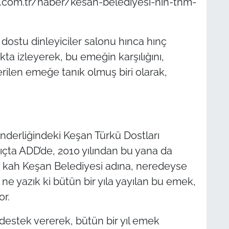
si.com.tr/haber/kesan-belediyesi-nin-thm-
 dostu dinleyiciler salonu hınca hınç
a izleyerek, bu emeğin karşılığını,
erilen emeğe tanık olmuş biri olarak,
nderliğindeki Keşan Türkü Dostları
ıçta ADD’de, 2010 yılından bu yana da
, kah Keşan Belediyesi adına, neredeyse
e ne yazık ki bütün bir yıla yayılan bu emek,
or.
destek vererek, bütün bir yıl emek