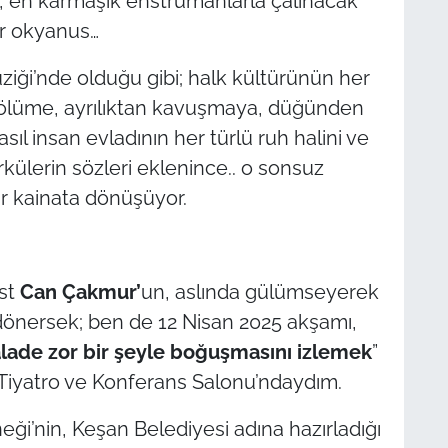
n, en karmaşık enstrümanlarla çalınacak
ir okyanus…
ziği’nde olduğu gibi; halk kültürünün her
 ölüme, ayrılıktan kavuşmaya, düğünden
ıl insan evladının her türlü ruh halini ve
ürkülerin sözleri eklenince.. o sonsuz
r kainata dönüşüyor.
ist
Can Çakmur’
un, aslında gülümseyerek
dönersek; ben de 12 Nisan 2025 akşamı,
kalade zor bir şeyle boğuşmasını izlemek
”
 Tiyatro ve Konferans Salonu’ndaydım.
ği’nin, Keşan Belediyesi adına hazırladığı