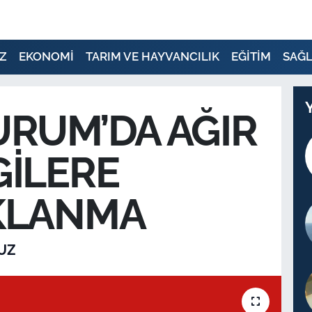
Z
EKONOMİ
TARIM VE HAYVANCILIK
EĞİTİM
SAĞL
RUM’DA AĞIR
GİLERE
KLANMA
UZ