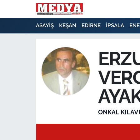
KEŞAN
ASAYİŞ
KEŞAN
EDİRNE
İPSALA
ENE
E-GAZETE
ERZU
ASAYİŞ
VER
SİYASET
GÜNDEM
AYA
EKONOMİ
ÖNKAL KILAV
SAĞLIK
EĞİTİM