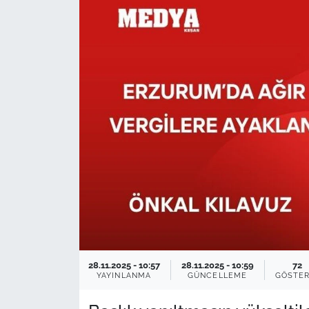
TARIM VE HAYVANCILIK
KÜLTÜR SANAT
RESMİ İLAN
SPOR
YAŞAM
EDİRNE
TEKİRDAĞ
28.11.2025 - 10:57
28.11.2025 - 10:59
72
KIRKLARELİ
YAYINLANMA
GÜNCELLEME
GÖSTER
ÇANAKKALE