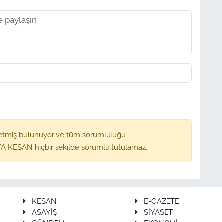
etmiş bulunuyor ve tüm sorumluluğu
A KEŞAN hiçbir şekilde sorumlu tutulamaz.
KEŞAN
E-GAZETE
ASAYİŞ
SİYASET