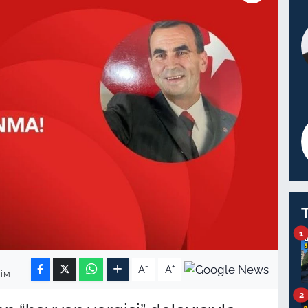
1
-
+
A
A
IM
2