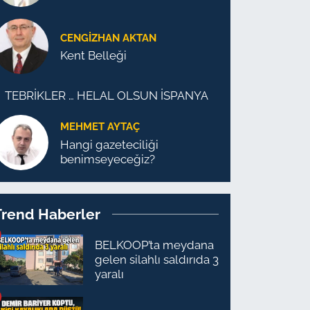
CENGİZHAN AKTAN
Kent Belleği
TEBRİKLER … HELAL OLSUN İSPANYA
MEHMET AYTAÇ
Hangi gazeteciliği
benimseyeceğiz?
Trend Haberler
BELKOOP’ta meydana
gelen silahlı saldırıda 3
yaralı