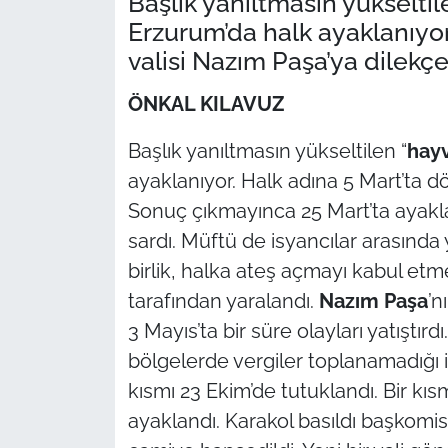
Başlık yanıltmasın yükseltil
Erzurum’da halk ayaklanıyor
TÜRKİYE
valisi Nazım Paşa’ya dilekçe 
Bölge
ÖNKAL KILAVUZ
Güvenlik
Başlık yanıltmasın yükseltilen “
hayv
ayaklanıyor. Halk adına 5 Mart’ta d
Genel
Sonuç çıkmayınca 25 Mart’ta ayakla
sardı. Müftü de isyancılar arasında 
Politika
birlik, halka ateş açmayı kabul etm
tarafından yaralandı.
Nazım Paşa
’n
Flaş Haber
3 Mayıs’ta bir süre olayları yatıştır
Dış Haberler
bölgelerde vergiler toplanamadığı iç
kısmı 23 Ekim’de tutuklandı. Bir kı
Magazin
ayaklandı. Karakol basıldı başkomiser