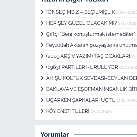
"ÖNSEÇİMSİZ – SEÇİLMİŞLİK
23.07.202
HER ŞEY GÜZEL OLACAK MI?
17.07.20
Çiftçi “Beni konuşturmak istemediler”
Feyzullah Aktan’ın gözyaşlarını unu
(2009 ARŞİV YAZIM) TAŞ OCAKLARI
13
(1983) PARTİLER KURULUYOR
01.05.20
AH ŞU KOLTUK SEVDASI-CEYLAN DE
BAKLAVA VE EŞOFMAN İNSANLIK Bİ
UÇARKEN ŞAPKALARI UÇTU
11.12.2025
KÖY ENSTİTÜLERİ
05.12.2025
Yorumlar