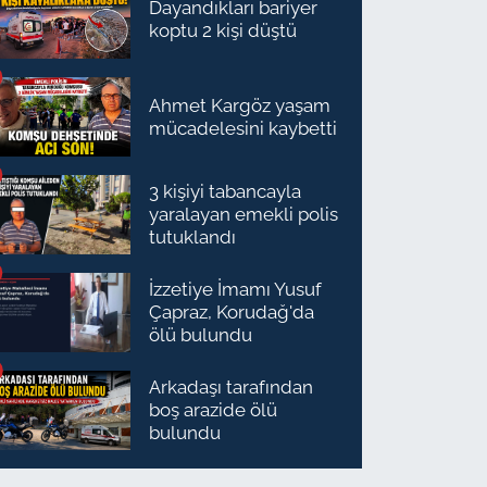
Dayandıkları bariyer
koptu 2 kişi düştü
Ahmet Kargöz yaşam
mücadelesini kaybetti
3 kişiyi tabancayla
yaralayan emekli polis
tutuklandı
İzzetiye İmamı Yusuf
Çapraz, Korudağ'da
ölü bulundu
Arkadaşı tarafından
boş arazide ölü
bulundu