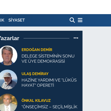
IK
SİYASET
Yazarlar
ERDOĞAN DEMIR
DELEGE SİSTEMİNİN SONU
VE ÜYE DEMOKRASİSİ
ULAŞ DEMİRAY
HAZİNE YARDIMI VE "LÜKÜS
HAYAT" OPERETİ
ÖNKAL KILAVUZ
"ÖNSEÇİMSİZ – SEÇİLMİŞLİK