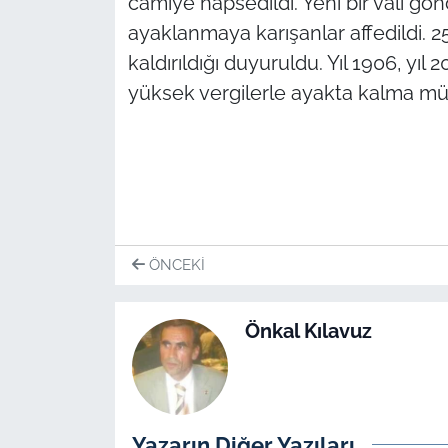
camiye hapsedildi. Yeni bir vali gön
İş Dünyası
ayaklanmaya karışanlar affedildi. 25
Bilim Teknoloji
kaldırıldığı duyuruldu. Yıl 1906, yıl
yüksek vergilerle ayakta kalma müc
English News
Canlı Maç
Finans
Genel-A
ÖNCEKI
Gündem-Eğitim
Önkal Kılavuz
Yazarın Diğer Yazıları