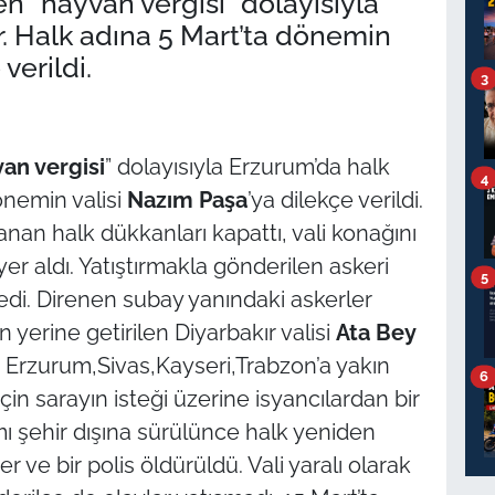
en “hayvan vergisi” dolayısıyla
. Halk adına 5 Mart’ta dönemin
verildi.
3
an vergisi
” dolayısıyla Erzurum’da halk
4
önemin valisi
Nazım Paşa
’ya dilekçe verildi.
nan halk dükkanları kapattı, vali konağını
yer aldı. Yatıştırmakla gönderilen askeri
5
edi. Direnen subay yanındaki askerler
ın yerine getirilen Diyarbakır valisi
Ata Bey
dı. Erzurum,Sivas,Kayseri,Trabzon’a yakın
6
in sarayın isteği üzerine isyancılardan bir
smı şehir dışına sürülünce halk yeniden
 ve bir polis öldürüldü. Vali yaralı olarak