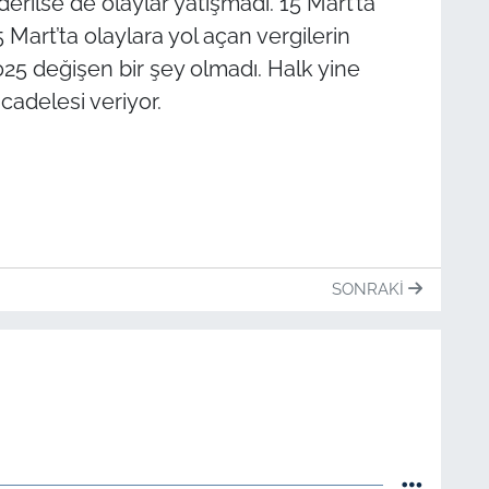
derilse de olaylar yatışmadı. 15 Mart’ta
 Mart’ta olaylara yol açan vergilerin
 2025 değişen bir şey olmadı. Halk yine
adelesi veriyor.
SONRAKI