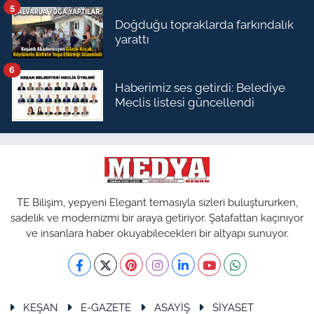
5
Doğduğu topraklarda farkındalık
yarattı
6
Haberimiz ses getirdi: Belediye
Meclis listesi güncellendi
TE Bilişim, yepyeni Elegant temasıyla sizleri buluştururken,
sadelik ve modernizmi bir araya getiriyor. Şatafattan kaçınıyor
ve insanlara haber okuyabilecekleri bir altyapı sunuyor.
KEŞAN
E-GAZETE
ASAYİŞ
SİYASET