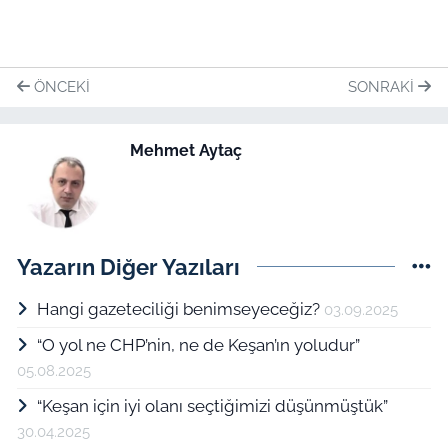
ÖNCEKI
SONRAKI
Mehmet Aytaç
Yazarın Diğer Yazıları
Hangi gazeteciliği benimseyeceğiz?
03.09.2025
“O yol ne CHP’nin, ne de Keşan’ın yoludur”
05.08.2025
“Keşan için iyi olanı seçtiğimizi düşünmüştük”
30.04.2025