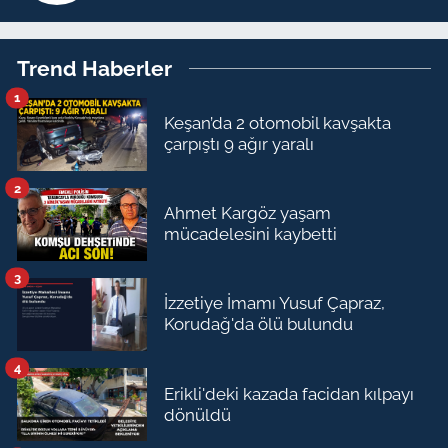
Trend Haberler
1
Keşan’da 2 otomobil kavşakta
çarpıştı 9 ağır yaralı
2
Ahmet Kargöz yaşam
mücadelesini kaybetti
3
İzzetiye İmamı Yusuf Çapraz,
Korudağ'da ölü bulundu
4
Erikli'deki kazada facidan kılpayı
dönüldü