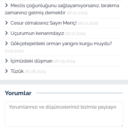
Meclis çoğunluğunu sağlayamıyorsanız, bırakma
zamanınız gelmiş demektir
08.02.2025
Cesur olmalısınız Sayın Meriç!
06.01.2025
Uçurumun kenarındayız
09.12.2024
Gökçetepe’deki orman yangını kurgu muydu?
21.11.2024
İçimizdeki düşman
06.09.2024
Tüzük
26.08.2024
Yorumlar