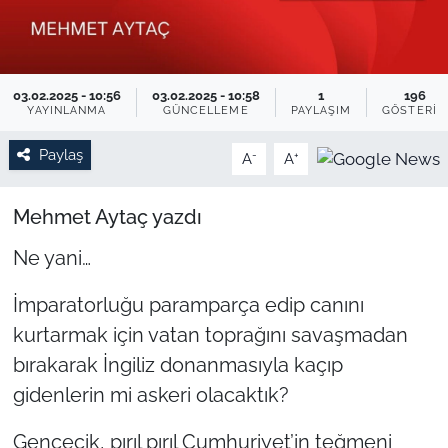
TARIM VE HAYVANCILIK
KÜLTÜR SANAT
03.02.2025 - 10:56
03.02.2025 - 10:58
1
196
YAYINLANMA
GÜNCELLEME
PAYLAŞIM
GÖSTERIM
RESMİ İLAN
Paylaş
-
+
A
A
SPOR
Mehmet Aytaç yazdı
YAŞAM
Ne yani…
EDİRNE
İmparatorluğu paramparça edip canını
kurtarmak için vatan toprağını savaşmadan
TEKİRDAĞ
bırakarak İngiliz donanmasıyla kaçıp
gidenlerin mi askeri olacaktık?
KIRKLARELİ
Gencecik, pırıl pırıl Cumhuriyet’in teğmeni
ÇANAKKALE