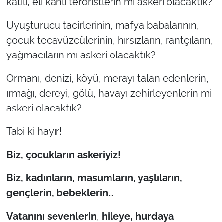
katili, eli kanlı teröristlerin mi askeri olacaktık?
İş Dünyası
Uyuşturucu tacirlerinin, mafya babalarının,
Bilim Teknoloji
çocuk tecavüzcülerinin, hırsızların, rantçıların,
yağmacıların mı askeri olacaktık?
English News
Ormanı, denizi, köyü, merayı talan edenlerin,
Canlı Maç
ırmağı, dereyi, gölü, havayı zehirleyenlerin mi
Finans
askeri olacaktık?
Genel-A
Tabi ki hayır!
Biz, çocukların askeriyiz!
Gündem-Eğitim
Biz, kadınların, masumların, yaşlıların,
gençlerin, bebeklerin…
Vatanını sevenlerin
,
hileye, hurdaya