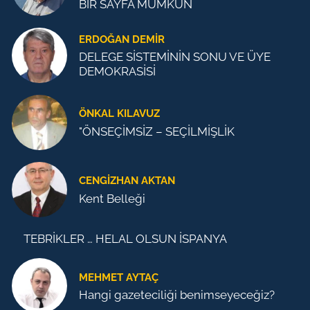
BİR SAYFA MÜMKÜN
ERDOĞAN DEMIR
DELEGE SİSTEMİNİN SONU VE ÜYE
DEMOKRASİSİ
ÖNKAL KILAVUZ
"ÖNSEÇİMSİZ – SEÇİLMİŞLİK
CENGİZHAN AKTAN
Kent Belleği
TEBRİKLER … HELAL OLSUN İSPANYA
MEHMET AYTAÇ
Hangi gazeteciliği benimseyeceğiz?