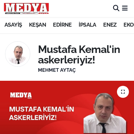
KEŞAN
ASAYİŞ
KEŞAN
EDİRNE
İPSALA
ENEZ
EKO
E-GAZETE
Mustafa Kemal'in
ASAYİŞ
askerleriyiz!
SİYASET
MEHMET AYTAÇ
GÜNDEM
EKONOMİ
SAĞLIK
EĞİTİM