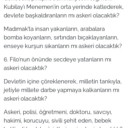
Kubilay’ı Menemen’in orta yerinde katlederek,
TÜRKİYE
devlete başkaldıranların mı askeri olacaktık?
Bölge
Madımak’ta insan yakanların, arabalara
bomba koyanların, sırtından bıçaklayanların,
Güvenlik
enseye kurşun sıkanların mı askeri olacaktık?
Genel
6. Filo’nun önünde secdeye yatanların mı
askeri olacaktık?
Politika
Devletin içine çöreklenerek, milletin tankıyla,
Flaş Haber
jetiyle millete darbe yapmaya kalkanların mı
askeri olacaktık?
Dış Haberler
Askeri, polisi, öğretmeni, doktoru, savcıyı,
Magazin
hakimi, korucuyu, sivili şehit eden, bebek