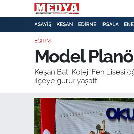
KEŞAN
ASAYİŞ
KEŞAN
EDİRNE
İPSALA
ENE
E-GAZETE
EĞİTİM
Model Planö
ASAYİŞ
SİYASET
Keşan Batı Koleji Fen Lisesi 
ilçeye gurur yaşattı
GÜNDEM
EKONOMİ
SAĞLIK
EĞİTİM