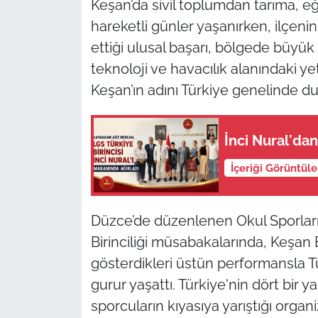
Keşan’da sivil toplumdan tarıma, e
hareketli günler yaşanırken, ilçeni
TÜRKİYE
ettiği ulusal başarı, bölgede büyük b
teknoloji ve havacılık alanındaki y
Bölge
Keşan’ın adını Türkiye genelinde d
Güvenlik
İnci Nural'dan
Genel
İçeriği Görüntül
Politika
Flaş Haber
Düzce’de düzenlenen Okul Sporları
Birinciliği müsabakalarında, Keşan B
Dış Haberler
gösterdikleri üstün performansla T
gurur yaşattı. Türkiye'nin dört bir y
Magazin
sporcuların kıyasıya yarıştığı org