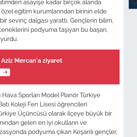
ğitimden asayişe kadar birçok alanda
n özel eğitim kurumlarından birinin elde
ir sevinç dalgası yarattı. Gençlerin bilim,
eteneklerini podyuma taşıyan bu başarı,
uyurdu.
 Aziz Mercan'a ziyaret
e
 Hava Sporları Model Planör Türkiye
atı Koleji Fen Lisesi öğrencileri
ürkiye Üçüncüsü olarak ilçeye büyük bir
anından gelen en iyi okulların ve
anizasyonda podyuma çıkan Keşanlı gençler,