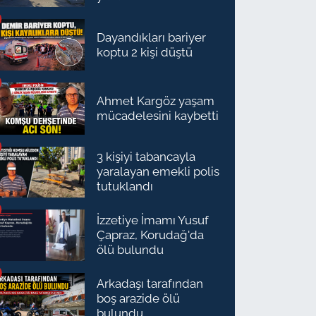
Dayandıkları bariyer
koptu 2 kişi düştü
Ahmet Kargöz yaşam
mücadelesini kaybetti
3 kişiyi tabancayla
yaralayan emekli polis
tutuklandı
İzzetiye İmamı Yusuf
Çapraz, Korudağ'da
ölü bulundu
Arkadaşı tarafından
boş arazide ölü
bulundu