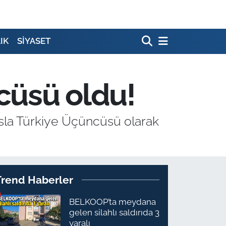
IK
SİYASET
cüsü oldu!
nsla Türkiye Üçüncüsü olarak
Trend Haberler
BELKOOP’ta meydana
gelen silahlı saldırıda 3
yaralı