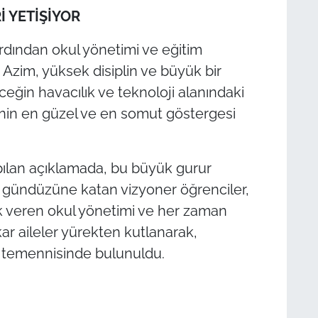
 YETİŞİYOR
rdından okul yönetimi ve eğitim
 Azim, yüksek disiplin ve büyük bir
eceğin havacılık ve teknoloji alanındaki
ğinin en güzel ve en somut göstergesi
apılan açıklamada, bu büyük gurur
 gündüzüne katan vizyoner öğrenciler,
 veren okul yönetimi ve her zaman
ar aileler yürekten kutlanarak,
i temennisinde bulunuldu.