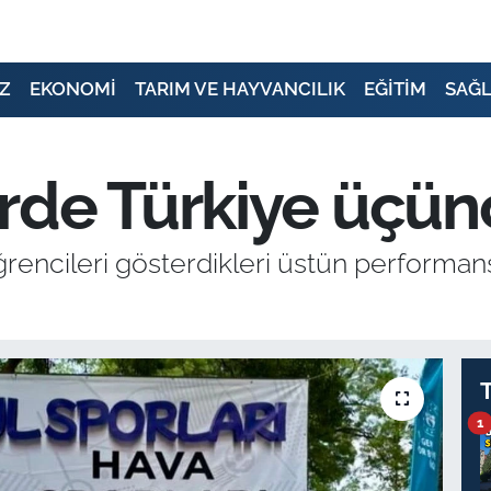
Z
EKONOMİ
TARIM VE HAYVANCILIK
EĞİTİM
SAĞL
rde Türkiye üçün
öğrencileri gösterdikleri üstün performa
1