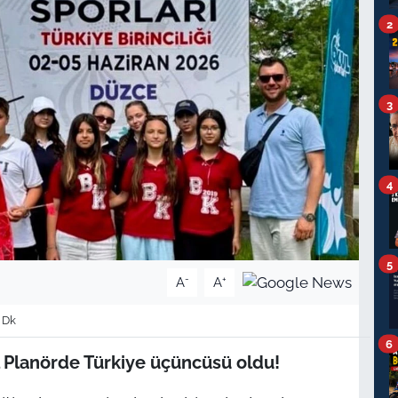
2
3
4
5
-
+
A
A
 Dk
6
l Planörde Türkiye üçüncüsü oldu!