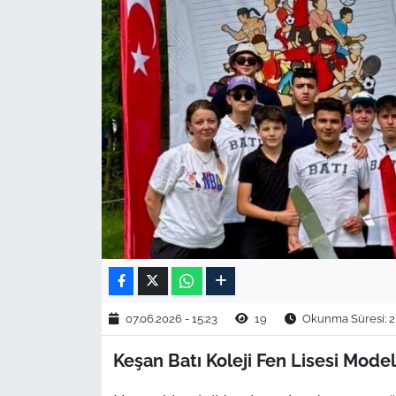
TARIM VE HAYVANCILIK
KÜLTÜR SANAT
RESMİ İLAN
SPOR
YAŞAM
EDİRNE
TEKİRDAĞ
07.06.2026 - 15:23
19
Okunma Süresi: 2
KIRKLARELİ
Keşan Batı Koleji Fen Lisesi Mode
ÇANAKKALE