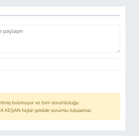
etmiş bulunuyor ve tüm sorumluluğu
A KEŞAN hiçbir şekilde sorumlu tutulamaz.