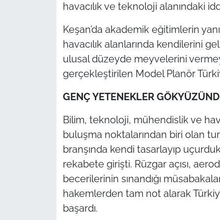
İş Dünyası
havacılık ve teknoloji alanındaki iddi
Keşan’da akademik eğitimlerin yanı 
Bilim Teknoloji
havacılık alanlarında kendilerini gel
English News
ulusal düzeyde meyvelerini vermey
gerçekleştirilen Model Planör Türkiye
Canlı Maç
GENÇ YETENEKLER GÖKYÜZÜNDE 
Finans
Bilim, teknoloji, mühendislik ve hava
Genel-A
buluşma noktalarından biri olan t
branşında kendi tasarlayıp uçurduk
Gündem-Eğitim
rekabete girişti. Rüzgar açısı, aer
becerilerinin sınandığı müsabakalard
hakemlerden tam not alarak Türki
başardı.