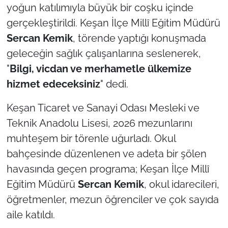
yoğun katılımıyla büyük bir coşku içinde
gerçekleştirildi. Keşan İlçe Millî Eğitim Müdürü
TÜRKİYE
Sercan Kemik
, törende yaptığı konuşmada
Bölge
geleceğin sağlık çalışanlarına seslenerek,
"
Bilgi, vicdan ve merhametle ülkemize
Güvenlik
hizmet edeceksiniz
" dedi.
Genel
Keşan Ticaret ve Sanayi Odası Mesleki ve
Teknik Anadolu Lisesi, 2026 mezunlarını
Politika
muhteşem bir törenle uğurladı. Okul
bahçesinde düzenlenen ve adeta bir şölen
Flaş Haber
havasında geçen programa; Keşan İlçe Millî
Dış Haberler
Eğitim Müdürü
Sercan Kemik
, okul idarecileri,
öğretmenler, mezun öğrenciler ve çok sayıda
Magazin
aile katıldı.