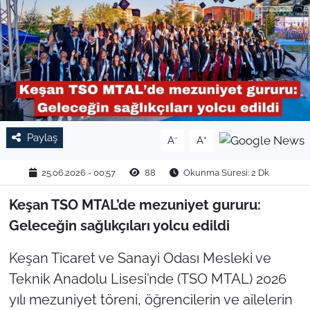
TARIM VE HAYVANCILIK
KÜLTÜR SANAT
RESMİ İLAN
SPOR
Paylaş
-
+
A
A
YAŞAM
25.06.2026 - 00:57
88
Okunma Süresi: 2 Dk
EDİRNE
Keşan TSO MTAL’de mezuniyet gururu:
Geleceğin sağlıkçıları yolcu edildi
TEKİRDAĞ
Keşan Ticaret ve Sanayi Odası Mesleki ve
KIRKLARELİ
Teknik Anadolu Lisesi’nde (TSO MTAL) 2026
yılı mezuniyet töreni, öğrencilerin ve ailelerin
ÇANAKKALE