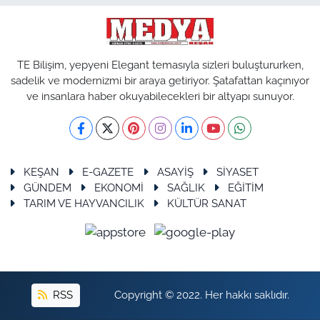
TE Bilişim, yepyeni Elegant temasıyla sizleri buluştururken,
sadelik ve modernizmi bir araya getiriyor. Şatafattan kaçınıyor
ve insanlara haber okuyabilecekleri bir altyapı sunuyor.
KEŞAN
E-GAZETE
ASAYİŞ
SİYASET
GÜNDEM
EKONOMİ
SAĞLIK
EĞİTİM
TARIM VE HAYVANCILIK
KÜLTÜR SANAT
RSS
Copyright © 2022. Her hakkı saklıdır.