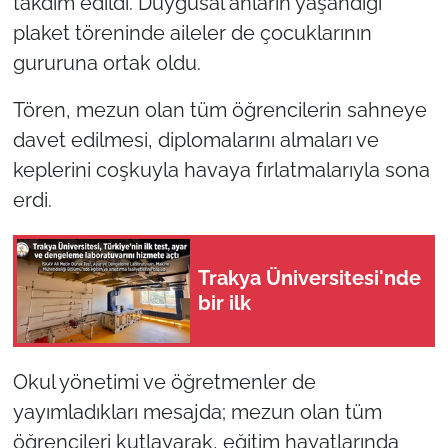
takdim edildi. Duygusal anların yaşandığı
plaket töreninde aileler de çocuklarının
gururuna ortak oldu.
Tören, mezun olan tüm öğrencilerin sahneye
davet edilmesi, diplomalarını almaları ve
keplerini coşkuyla havaya fırlatmalarıyla sona
erdi.
Trakya Üniversitesi'nde
bir ilk
Okul yönetimi ve öğretmenler de
yayımladıkları mesajda; mezun olan tüm
öğrencileri kutlayarak, eğitim hayatlarında