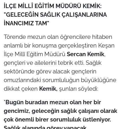
İş Dünyası
İLÇE MİLLÎ EĞİTİM MÜDÜRÜ KEMİK:
"GELECEĞİN SAĞLIK ÇALIŞANLARINA
Bilim Teknoloji
İNANCIMIZ TAM"
English News
Törende mezun olan öğrencilere hitaben
anlamlı bir konuşma gerçekleştiren Keşan
Canlı Maç
İlçe Millî Eğitim Müdürü
Sercan Kemik
,
Finans
gençleri ve ailelerini tebrik etti. Sağlık
sektöründe görev alacak gençlerin
Genel-A
omuzlarındaki sorumluluğun büyüklüğüne
dikkat çeken
Kemik,
şunları söyledi:
Gündem-Eğitim
"
Bugün buradan mezun olan her bir
gencimiz, geleceğin sağlık çalışanı olarak
çok önemli birer sorumluluk üstleniyor.
Sağlık alanında görev yapacak