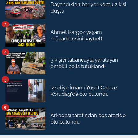
Dayandıkları bariyer koptu 2 kişi
düştü
3
Ahmet Kargöz yaşam
mücadelesini kaybetti
4
3 kişiyi tabancayla yaralayan
emekli polis tutuklandı
5
İzzetiye İmamı Yusuf Çapraz,
Korudağ'da ölü bulundu
6
Arkadaşı tarafından boş arazide
ölü bulundu