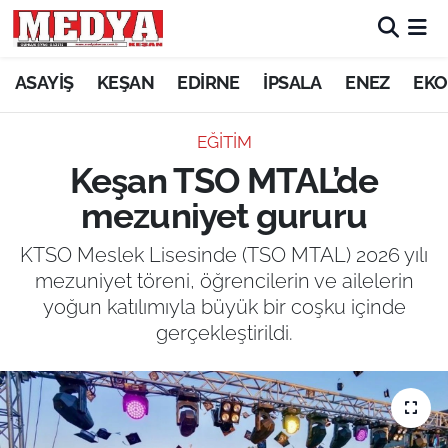
KEŞAN
ASAYİŞ
KEŞAN
EDİRNE
İPSALA
ENEZ
EKO
E-GAZETE
EĞİTİM
Keşan TSO MTAL’de
ASAYİŞ
mezuniyet gururu
SİYASET
KTSO Meslek Lisesinde (TSO MTAL) 2026 yılı
mezuniyet töreni, öğrencilerin ve ailelerin
GÜNDEM
yoğun katılımıyla büyük bir coşku içinde
gerçekleştirildi.
EKONOMİ
SAĞLIK
EĞİTİM