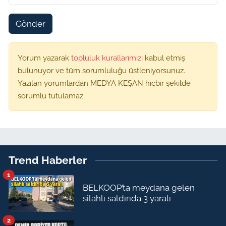
Gönder
Yorum yazarak
topluluk kurallarımızı
kabul etmiş
bulunuyor ve tüm sorumluluğu üstleniyorsunuz.
Yazılan yorumlardan MEDYA KEŞAN hiçbir şekilde
sorumlu tutulamaz.
Trend Haberler
1
BELKOOP’ta meydana gelen
silahlı saldırıda 3 yaralı
2