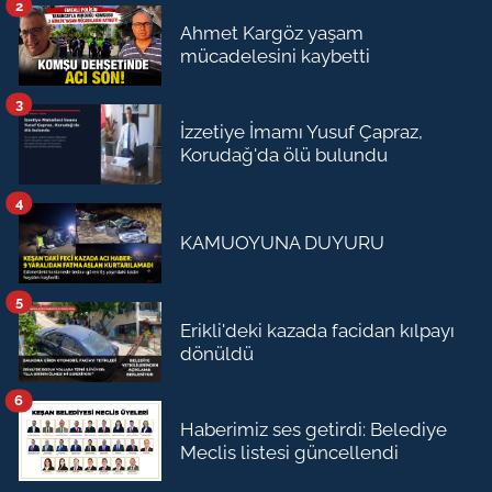
2
Ahmet Kargöz yaşam
mücadelesini kaybetti
3
İzzetiye İmamı Yusuf Çapraz,
Korudağ'da ölü bulundu
4
KAMUOYUNA DUYURU
5
Erikli'deki kazada facidan kılpayı
dönüldü
6
Haberimiz ses getirdi: Belediye
Meclis listesi güncellendi