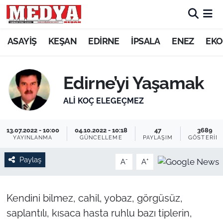
KEŞAN
ASAYİŞ
KEŞAN
EDİRNE
İPSALA
ENEZ
EKO
E-GAZETE
Edirne’yi Yaşamak
ASAYİŞ
ALİ KOÇ ELEGEÇMEZ
SİYASET
13.07.2022 - 10:00
04.10.2022 - 10:18
47
3689
YAYINLANMA
GÜNCELLEME
PAYLAŞIM
GÖSTERIM
GÜNDEM
Paylaş
-
+
A
A
EKONOMİ
SAĞLIK
Kendini bilmez, cahil, yobaz, görgüsüz,
saplantılı, kısaca hasta ruhlu bazı tiplerin,
EĞİTİM