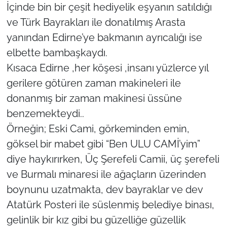
İş Dünyası
İçinde bin bir çeşit hediyelik eşyanın satıldığı
ve Türk Bayrakları ile donatılmış Arasta
Bilim Teknoloji
yanından Edirne’ye bakmanın ayrıcalığı ise
elbette bambaşkaydı.
English News
Kısaca Edirne ,her köşesi ,insanı yüzlerce yıl
Canlı Maç
gerilere götüren zaman makineleri ile
donanmış bir zaman makinesi üssüne
Finans
benzemekteydi..
Örneğin; Eski Cami, görkeminden emin,
Genel-A
göksel bir mabet gibi “Ben ULU CAMİ’yim”
diye haykırırken, Üç Şerefeli Camii, üç şerefeli
Gündem-Eğitim
ve Burmalı minaresi ile ağaçların üzerinden
boynunu uzatmakta, dev bayraklar ve dev
Atatürk Posteri ile süslenmiş belediye binası,
gelinlik bir kız gibi bu güzelliğe güzellik