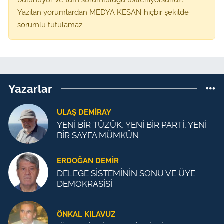
Yazılan yorumlardan MEDYA KEŞAN hiçbir şekilde
sorumlu tutulamaz.
Yazarlar
ULAŞ DEMİRAY
YENİ BİR TÜZÜK, YENİ BİR PARTİ, YENİ
BİR SAYFA MÜMKÜN
ERDOĞAN DEMIR
DELEGE SİSTEMİNİN SONU VE ÜYE
DEMOKRASİSİ
ÖNKAL KILAVUZ