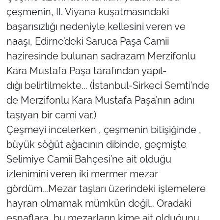
çeşmenin, II. Viyana kuşatmasındaki
başarısızlığı nedeniyle kellesini veren ve
naaşı, Edirne’deki Saruca Paşa Camii
haziresinde bulunan sadrazam Merzifonlu
Kara Mustafa Paşa tarafından yapıl-
dığı belirtilmekte... (İstanbul-Sirkeci Semti’nde
de Merzifonlu Kara Mustafa Paşa’nın adını
taşıyan bir cami var.)
Çeşmeyi incelerken , çeşmenin bitişiğinde ,
büyük söğüt ağacının dibinde, geçmişte
Selimiye Camii Bahçesi’ne ait olduğu
izlenimini veren iki mermer mezar
gördüm...Mezar taşları üzerindeki işlemelere
hayran olmamak mümkün değil.. Oradaki
esnaflara, bu mezarların kime ait olduğunu