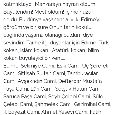
katmaktaydı. Manzaraya hayran oldum!
Büyülendim! Mest oldum! İçime huzur
doldu..Bu dünya yaşamında iyi ki Edirne’yi
gördüm ve bir süre O’nun tarih kokulu
bağrında yaşama olanağı buldum diye
sevindim..Tarihe ilgi duyanlar için Edirne, Türk
kokan, islâm kokan , Atatürk kokan, bilim
kokan büyüleyici bir kent...
Edirne; Selimiye Cami, Eski Cami, Üç Şerefeli
Cami, Sittişah Sultan Cami, Tamburacılar
Cami, Ayşekadın Cami, Defterdar Mustafa
Paşa Cami, Lâri Cami, Selçuk Hatun Cami,
Saruca Paşa Cami, Şeyh Çelebi Cami, Süle
Çelebi Cami, Şahmelek Cami, Gazimihal Cami,
II. Bayezıt Cami, Ahmet Yesevi Cami, Fatih