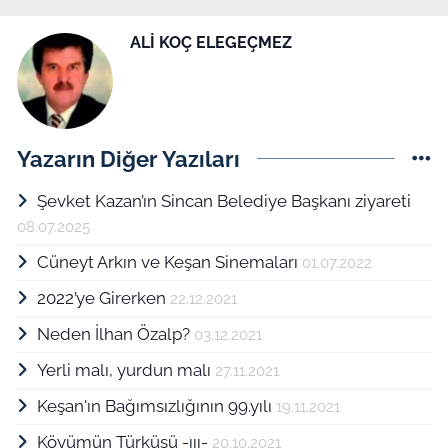
ALİ KOÇ ELEGEÇMEZ
Yazarın Diğer Yazıları
Şevket Kazan’ın Sincan Belediye Başkanı ziyareti
08.07.2025
Cüneyt Arkın ve Keşan Sinemaları
01.07.2022
2022’ye Girerken
22.12.2021
Neden İlhan Özalp?
03.12.2021
Yerli malı, yurdun malı
27.11.2021
Keşan'ın Bağımsızlığının 99.yılı
19.11.2021
Köyümün Türküsü -ııı-
20.10.2021