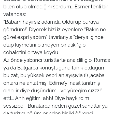
bilen olup olmadığını sordum… Esmer tenli bir
vatandaş:
”Babam hayırsız adamdı.. Öldürüp buraya
gömdüm!” Diyerek bizi izleyenlere “Bakın ne
güzel espri yaptım” tavırlarıyla,”derya içinde
olup kıymetini bilmeyen bir alık “gibi,
cehaletini ortaya koydu...
Az önce yabancı turistlerle ana dili gibi Rumca
ya da Bulgarca konuştuğuna tanık olduğum
bu zat, bu yüksek espri anlayışıyla (!) ,acaba
onlara ne anlatmış, Edirne’yi nasıl tanıtmış
olabilir diye düşündüm... ve yüreğim cızzz!’
etti... Ahh eğitim, ahh! Diye haykırdım
sessizce... Buralarda neden güzel sanatlar ya
da turizm bölümlerinden bir iki öğrenci