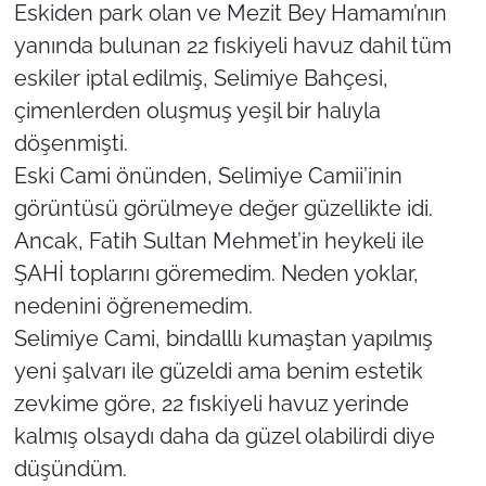
Eskiden park olan ve Mezit Bey Hamamı’nın
yanında bulunan 22 fıskiyeli havuz dahil tüm
TÜRKİYE
eskiler iptal edilmiş, Selimiye Bahçesi,
Bölge
çimenlerden oluşmuş yeşil bir halıyla
döşenmişti.
Güvenlik
Eski Cami önünden, Selimiye Camii’inin
görüntüsü görülmeye değer güzellikte idi.
Genel
Ancak, Fatih Sultan Mehmet’in heykeli ile
ŞAHİ toplarını göremedim. Neden yoklar,
Politika
nedenini öğrenemedim.
Flaş Haber
Selimiye Cami, bindalllı kumaştan yapılmış
yeni şalvarı ile güzeldi ama benim estetik
Dış Haberler
zevkime göre, 22 fıskiyeli havuz yerinde
kalmış olsaydı daha da güzel olabilirdi diye
Magazin
düşündüm.