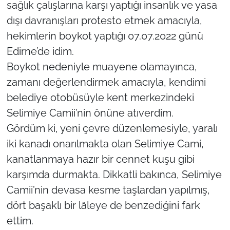
sağlık çalışlarına karşı yaptığı insanlık ve yasa
TARIM VE HAYVANCILIK
dışı davranışları protesto etmek amacıyla,
hekimlerin boykot yaptığı 07.07.2022 günü
KÜLTÜR SANAT
Edirne’de idim.
Boykot nedeniyle muayene olamayınca,
RESMİ İLAN
zamanı değerlendirmek amacıyla, kendimi
belediye otobüsüyle kent merkezindeki
SPOR
Selimiye Camii’nin önüne atıverdim.
YAŞAM
Gördüm ki, yeni çevre düzenlemesiyle, yaralı
iki kanadı onarılmakta olan Selimiye Cami,
EDİRNE
kanatlanmaya hazır bir cennet kuşu gibi
karşımda durmakta. Dikkatli bakınca, Selimiye
TEKİRDAĞ
Camii’nin devasa kesme taşlardan yapılmış,
KIRKLARELİ
dört başaklı bir lâleye de benzediğini fark
ettim.
ÇANAKKALE