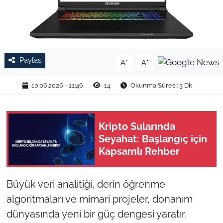
TARIM VE HAYVANCILIK
KÜLTÜR SANAT
Paylaş
-
+
A
A
RESMİ İLAN
10.06.2026 - 11:46
14
Okunma Süresi: 3 Dk
SPOR
YAŞAM
Kripto Sularında
Seyahat: Başlangıç için
EDİRNE
Kapsamlı Rehber
TEKİRDAĞ
Büyük veri analitiği, derin öğrenme
KIRKLARELİ
algoritmaları ve mimari projeler, donanım
dünyasında yeni bir güç dengesi yaratır.
ÇANAKKALE