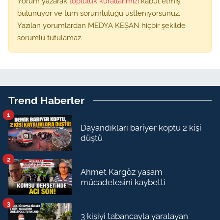
Yorum yazarak
topluluk kurallarımızı
kabul etmiş
bulunuyor ve tüm sorumluluğu üstleniyorsunuz.
Yazılan yorumlardan MEDYA KEŞAN hiçbir şekilde
sorumlu tutulamaz.
Trend Haberler
1
Dayandıkları bariyer koptu 2 kişi
düştü
2
Ahmet Kargöz yaşam
mücadelesini kaybetti
3
3 kişiyi tabancayla yaralayan