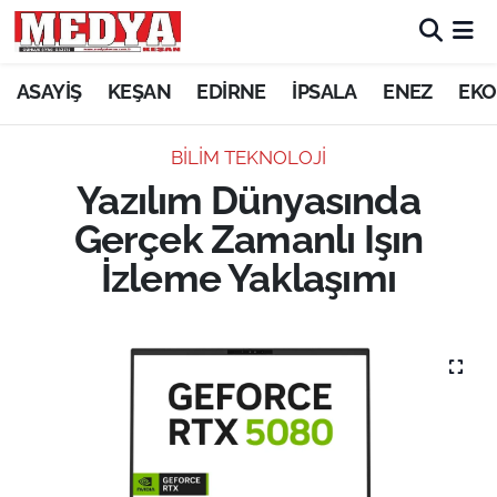
KEŞAN
ASAYİŞ
KEŞAN
EDİRNE
İPSALA
ENEZ
EKO
E-GAZETE
BILIM TEKNOLOJI
Yazılım Dünyasında
ASAYİŞ
Gerçek Zamanlı Işın
SİYASET
İzleme Yaklaşımı
GÜNDEM
EKONOMİ
SAĞLIK
EĞİTİM