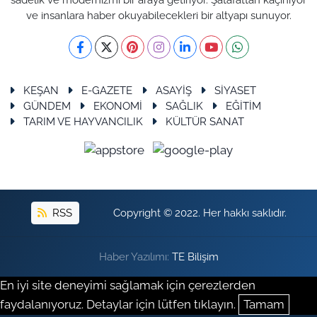
ve insanlara haber okuyabilecekleri bir altyapı sunuyor.
KEŞAN
E-GAZETE
ASAYİŞ
SİYASET
GÜNDEM
EKONOMİ
SAĞLIK
EĞİTİM
TARIM VE HAYVANCILIK
KÜLTÜR SANAT
RSS
Copyright © 2022. Her hakkı saklıdır.
Haber Yazılımı:
TE Bilişim
En iyi site deneyimi sağlamak için çerezlerden
faydalanıyoruz. Detaylar için lütfen tıklayın.
Tamam