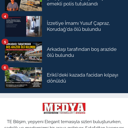
emekli polis tutuklandı
4
İzzetiye İmamı Yusuf Çapraz,
Korudağ'da ölü bulundu
5
Arkadaşı tarafından boş arazide
ölü bulundu
6
Erikli'deki kazada facidan kılpayı
dönüldü
TE Bilişim, yepyeni Elegant temasıyla sizleri buluştururken,
sadelik ve modernizmi bir araya getiriyor. Şatafattan kaçınıyor