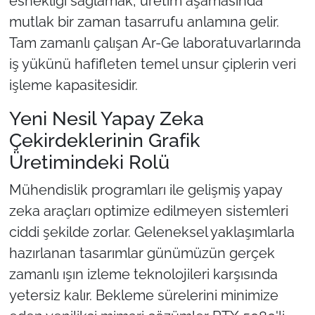
esnekliği sağlamak, üretim aşamasında
İş Dünyası
mutlak bir zaman tasarrufu anlamına gelir.
Bilim Teknoloji
Tam zamanlı çalışan Ar-Ge laboratuvarlarında
iş yükünü hafifleten temel unsur çiplerin veri
English News
işleme kapasitesidir.
Canlı Maç
Yeni Nesil Yapay Zeka
Çekirdeklerinin Grafik
Finans
Üretimindeki Rolü
Genel-A
Mühendislik programları ile gelişmiş yapay
zeka araçları optimize edilmeyen sistemleri
Gündem-Eğitim
ciddi şekilde zorlar. Geleneksel yaklaşımlarla
hazırlanan tasarımlar günümüzün gerçek
zamanlı ışın izleme teknolojileri karşısında
yetersiz kalır. Bekleme sürelerini minimize