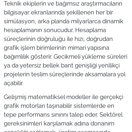
Teknik ekiplerin ve bağımsız araştırmacıların
bilgisayar ekranlarında şekillenen her bir
TÜRKİYE
simülasyon, arka planda milyarlarca dinamik
Bölge
hesaplamanın sonucudur. Hesaplama
süreçlerinin doğruluğu ile hızı, doğrudan
Güvenlik
grafik işlem birimlerinin mimari yapısına
bağımlılık gösterir. Gecikmeli yükleme süreleri
Genel
ya da yetersiz bellek bant genişliği yenilikçi
projelerin teslim süreçlerinde aksamalara yol
Politika
açabilir.
Flaş Haber
Gelişmiş matematiksel modeller ile gerçekçi
Dış Haberler
grafik motorları taşınabilir sistemlerde en
tepe performans sınırını talep eder. Sektörel
Magazin
gereksinimleri karşılamak adına donanım