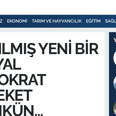
Z
EKONOMİ
TARIM VE HAYVANCILIK
EĞİTİM
SAĞL
ILMIŞ YENİ BİR
YAL
OKRAT
EKET
KÜN…