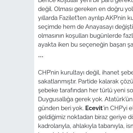
İş Dünyası
değil. Olması gereken en doğru yol
yıllarda Fazilet’ten ayrılıp AKP’nin k
Bilim Teknoloji
seçimde hem de Anayasayı değiştir
English News
olmasının koşulları bugünlerde faz
ayakta iken bu seçeneğin başarı şa
Canlı Maç
***
Finans
CHP’nin kurultayı değil, ihanet şebe
Genel-A
sakatlanmıştır. Partide kalarak çö
şebeke tarafından her türlü yeni so
Gündem-Eğitim
Duygusallığa gerek yok. Atatürk’ün
günden beri yok.
Ecevit
’in CHP’yi e
geldiğimiz noktadan biraz geriye d
kadrolarıyla, ahlakıyla tabanıyla, i