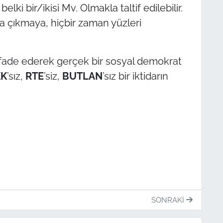
ki bir/ikisi Mv. Olmakla taltif edilebilir.
a çıkmaya, hiçbir zaman yüzleri
stifade ederek gerçek bir sosyal demokrat
KK
’sız,
RTE
’siz,
BUTLAN
’sız bir iktidarın
SONRAKI