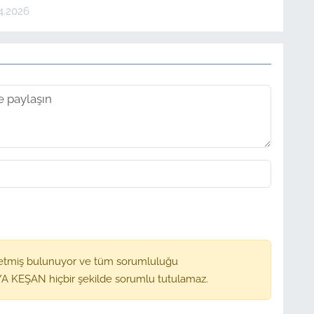
4.2026
etmiş bulunuyor ve tüm sorumluluğu
A KEŞAN hiçbir şekilde sorumlu tutulamaz.