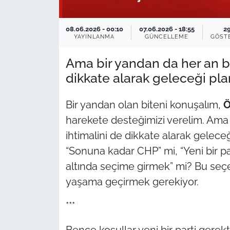
TÜRKİYE
08.06.2026 - 00:10
07.06.2026 - 18:55
2
YAYINLANMA
GÜNCELLEME
GÖST
Bölge
Ama bir yandan da her an b
dikkate alarak geleceği pl
Güvenlik
Genel
Bir yandan olan biteni konuşalım,
Ö
harekete desteğimizi verelim. Ama 
Politika
ihtimalini de dikkate alarak gelec
“Sonuna kadar CHP” mi, “Yeni bir par
Flaş Haber
altında seçime girmek” mi? Bu seçe
yaşama geçirmek gerekiyor.
Dış Haberler
***
Magazin
Bence koşullar yeni bir parti gerekt