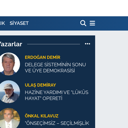
IK
SİYASET
Yazarlar
ERDOĞAN DEMIR
DELEGE SİSTEMİNİN SONU
VE ÜYE DEMOKRASİSİ
ULAŞ DEMİRAY
HAZİNE YARDIMI VE "LÜKÜS
HAYAT" OPERETİ
ÖNKAL KILAVUZ
"ÖNSEÇİMSİZ – SEÇİLMİŞLİK