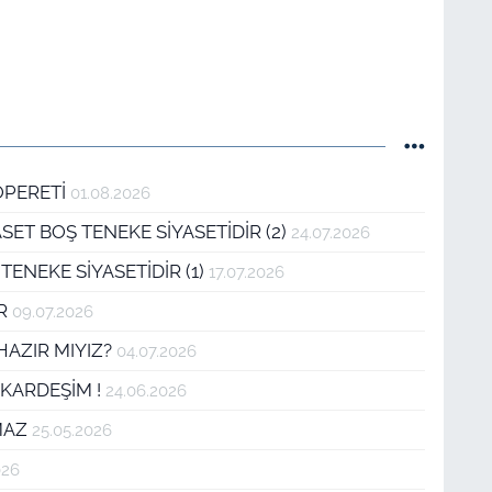
OPERETİ
01.08.2026
SET BOŞ TENEKE SİYASETİDİR (2)
24.07.2026
TENEKE SİYASETİDİR (1)
17.07.2026
IR
09.07.2026
 HAZIR MIYIZ?
04.07.2026
 KARDEŞİM !
24.06.2026
AMAZ
25.05.2026
026