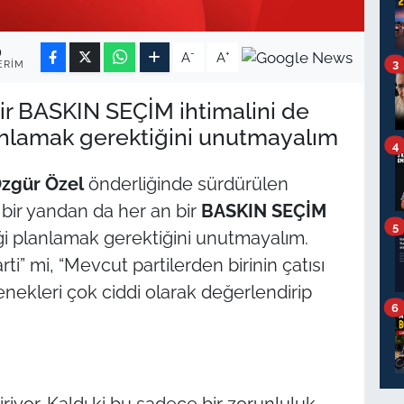
9
-
+
A
A
3
ERIM
ir BASKIN SEÇİM ihtimalini de
anlamak gerektiğini unutmayalım
4
zgür Özel
önderliğinde sürdürülen
bir yandan da her an bir
BASKIN SEÇİM
5
eği planlamak gerektiğini unutmayalım.
ti” mi, “Mevcut partilerden birinin çatısı
nekleri çok ciddi olarak değerlendirip
6
iriyor. Kaldı ki bu sadece bir zorunluluk