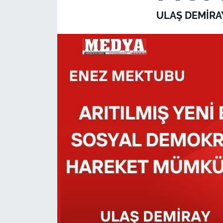
ULAŞ DEMİRA
TARIM VE HAYVANCILIK
KÜLTÜR SANAT
RESMİ İLAN
SPOR
YAŞAM
EDİRNE
TEKİRDAĞ
KIRKLARELİ
ÇANAKKALE