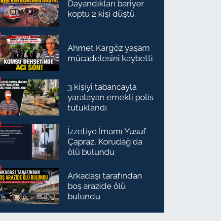
Dayandıkları bariyer
koptu 2 kişi düştü
Ahmet Kargöz yaşam
mücadelesini kaybetti
3 kişiyi tabancayla
yaralayan emekli polis
tutuklandı
İzzetiye İmamı Yusuf
Çapraz, Korudağ'da
ölü bulundu
Arkadaşı tarafından
boş arazide ölü
bulundu