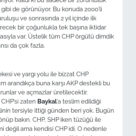
 gibi de görünüyor. Bu konuda 2000’li
uruluşu ve sonrasında 2 yıl içinde ilk
ecek bir çoğunlukla tek başına iktidar
lasıyla var. Üstelik tüm CHP örgütü dimdik
nsı da çok fazla.
kesi ve yargı yolu ile bizzat CHP
züm arandıkça buna karşı AKP destekli bu
runlar ve açmazlar üretilecektir.
 CHP’si zaten
Baykal
’a teslim edildiği
linin tersiyle ittiği günden beri yok. Bugün
önüp bakın. CHP, SHP iken tüzüğü ile
smi değil ama kendisi CHP idi. O nedenle