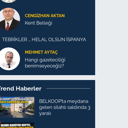
CENGİZHAN AKTAN
Kent Belleği
TEBRİKLER … HELAL OLSUN İSPANYA
MEHMET AYTAÇ
Hangi gazeteciliği
benimseyeceğiz?
Trend Haberler
BELKOOP’ta meydana
gelen silahlı saldırıda 3
yaralı