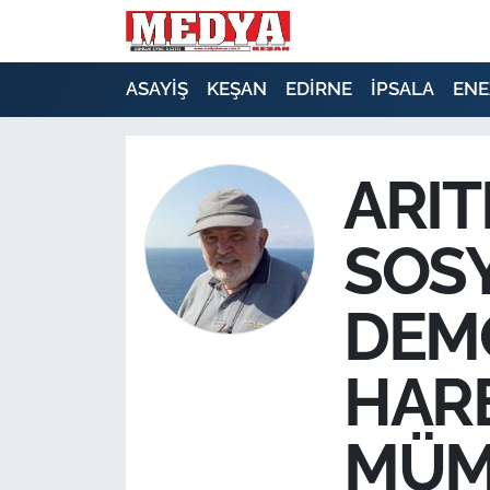
KEŞAN
ASAYİŞ
KEŞAN
EDİRNE
İPSALA
ENE
E-GAZETE
ARIT
ASAYİŞ
SOS
SİYASET
GÜNDEM
DEM
EKONOMİ
HAR
SAĞLIK
MÜM
EĞİTİM