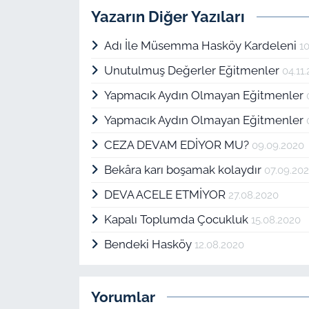
Yazarın Diğer Yazıları
Adı İle Müsemma Hasköy Kardeleni
1
Unutulmuş Değerler Eğitmenler
04.11
Yapmacık Aydın Olmayan Eğitmenler
Yapmacık Aydın Olmayan Eğitmenler
CEZA DEVAM EDİYOR MU?
09.09.2020
Bekâra karı boşamak kolaydır
07.09.20
DEVA ACELE ETMİYOR
27.08.2020
Kapalı Toplumda Çocukluk
15.08.2020
Bendeki Hasköy
12.08.2020
Yorumlar