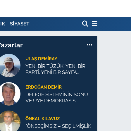
IK
SİYASET
Yazarlar
ULAŞ DEMİRAY
YENİ BİR TÜZÜK, YENİ BİR
PARTİ, YENİ BİR SAYFA
MÜMKÜN
ERDOĞAN DEMIR
DELEGE SİSTEMİNİN SONU
VE ÜYE DEMOKRASİSİ
ÖNKAL KILAVUZ
"ÖNSEÇİMSİZ – SEÇİLMİŞLİK