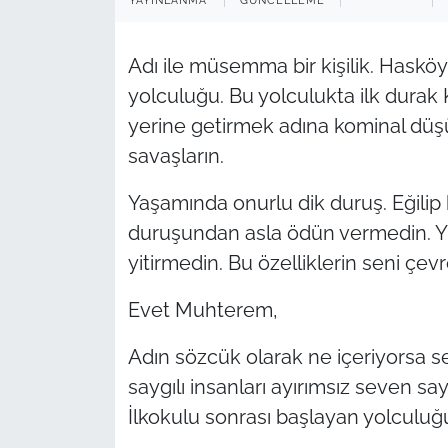
YAYINLANMA
GÜNCELLEME
TARIM VE HAYVANCILIK
Adı ile müsemma bir kişilik. Hasköy
KÜLTÜR SANAT
yolculuğu. Bu yolculukta ilk durak K
yerine getirmek adına kominal dü
RESMİ İLAN
savaşların.
SPOR
Yaşamında onurlu dik duruş. Eğilip
duruşundan asla ödün vermedin. Yü
YAŞAM
yitirmedin. Bu özelliklerin seni çev
EDİRNE
Evet Muhterem,
TEKİRDAĞ
Adın sözcük olarak ne içeriyorsa s
saygılı insanları ayırımsız seven s
KIRKLARELİ
İlkokulu sonrası başlayan yolculuğun
ÇANAKKALE