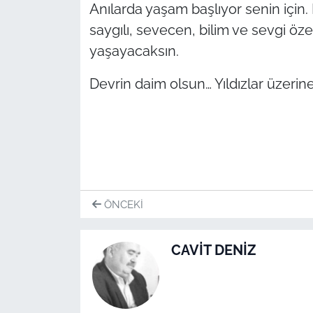
İş Dünyası
Anılarda yaşam başlıyor senin için
saygılı, sevecen, bilim ve sevgi özel
Bilim Teknoloji
yaşayacaksın.
English News
Devrin daim olsun… Yıldızlar üzerine
Canlı Maç
Finans
Genel-A
ÖNCEKI
Gündem-Eğitim
CAVİT DENİZ