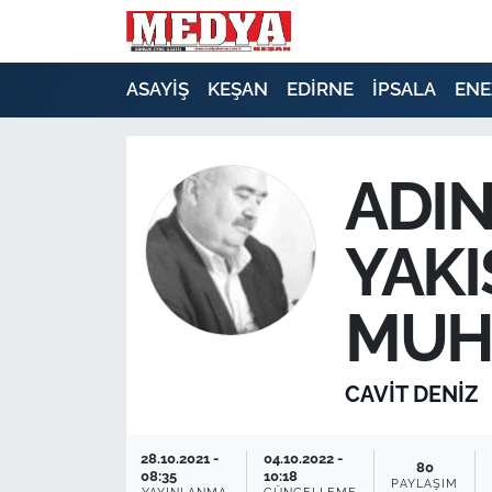
KEŞAN
ASAYİŞ
KEŞAN
EDİRNE
İPSALA
ENE
E-GAZETE
ADIN
ASAYİŞ
YAKI
SİYASET
GÜNDEM
MUH
EKONOMİ
CAVİT DENİZ
SAĞLIK
28.10.2021 -
04.10.2022 -
80
EĞİTİM
08:35
10:18
PAYLAŞIM