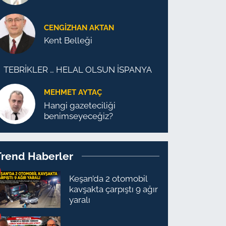
CENGİZHAN AKTAN
Kent Belleği
TEBRİKLER … HELAL OLSUN İSPANYA
MEHMET AYTAÇ
Hangi gazeteciliği
benimseyeceğiz?
Trend Haberler
Keşan’da 2 otomobil
kavşakta çarpıştı 9 ağır
yaralı