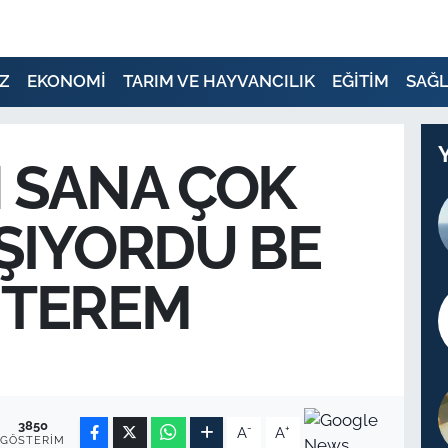
Z
EKONOMİ
TARIM VE HAYVANCILIK
EĞİTİM
SAĞL
 SANA ÇOK
ŞIYORDU BE
TEREM
3850
-
+
A
A
GÖSTERIM