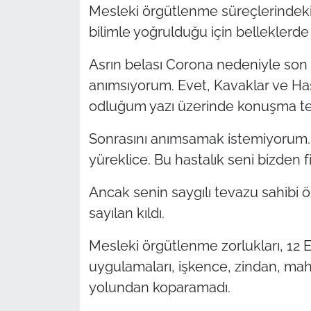
Mesleki örgütlenme süreçlerindeki 
bilimle yoğrulduğu için belleklerde 
TÜRKİYE
Asrın belası Corona nedeniyle son
Bölge
anımsıyorum. Evet, Kavaklar ve Ha
Güvenlik
odluğum yazı üzerinde konuşma te
Sonrasını anımsamak istemiyorum. T
Genel
yüreklice. Bu hastalık seni bizden f
Politika
Ancak senin saygılı tevazu sahibi 
Flaş Haber
sayılan kıldı.
Mesleki örgütlenme zorlukları, 12 Ey
Dış Haberler
uygulamaları, işkence, zindan, mah
Magazin
yolundan koparamadı.