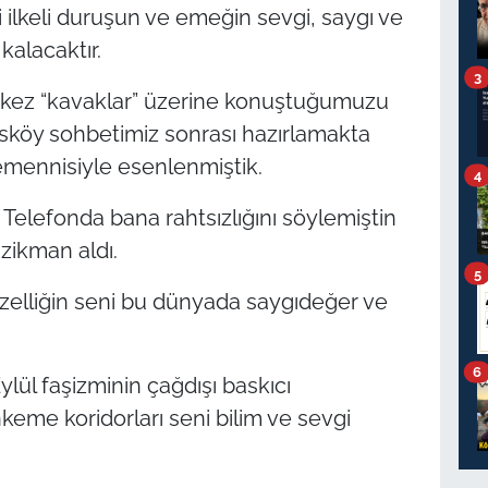
ilkeli duruşun ve emeğin sevgi, saygı ve
kalacaktır.
3
 kez “kavaklar” üzerine konuştuğumuzu
sköy sohbetimiz sonrası hazırlamakta
mennisiyle esenlenmiştik.
4
elefonda bana rahtsızlığını söylemiştin
izikman aldı.
5
özelliğin seni bu dünyada saygıdeğer ve
6
lül faşizminin çağdışı baskıcı
keme koridorları seni bilim ve sevgi