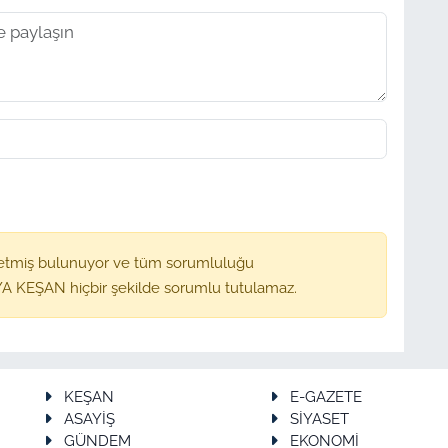
etmiş bulunuyor ve tüm sorumluluğu
A KEŞAN hiçbir şekilde sorumlu tutulamaz.
KEŞAN
E-GAZETE
ASAYİŞ
SİYASET
GÜNDEM
EKONOMİ