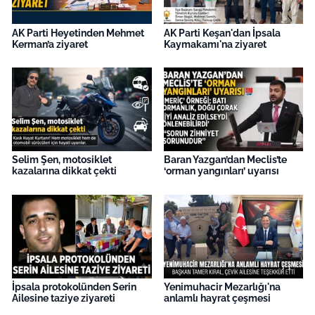
AK Parti Heyetinden Mehmet
AK Parti Keşan'dan İpsala
Kerman’a ziyaret
Kaymakamı'na ziyaret
Selim Şen, motosiklet
Baran Yazgan’dan Meclis’te
kazalarına dikkat çekti
‘orman yangınları’ uyarısı
İpsala protokolünden Serin
Yenimuhacir Mezarlığı'na
Ailesine taziye ziyareti
anlamlı hayrat çeşmesi