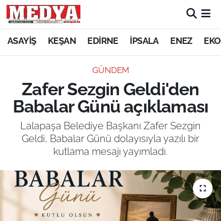
KEŞAN
ASAYİŞ
KEŞAN
EDİRNE
İPSALA
ENEZ
EKO
E-GAZETE
GÜNDEM
Zafer Sezgin Geldi'den
ASAYİŞ
Babalar Günü açıklaması
SİYASET
Lalapaşa Belediye Başkanı Zafer Sezgin
Geldi, Babalar Günü dolayısıyla yazılı bir
GÜNDEM
kutlama mesajı yayımladı.
EKONOMİ
SAĞLIK
EĞİTİM