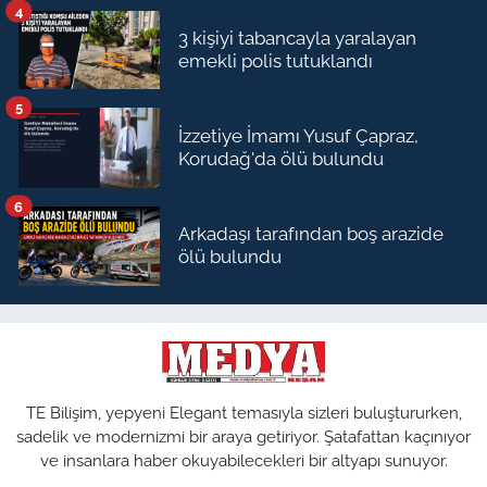
4
3 kişiyi tabancayla yaralayan
emekli polis tutuklandı
5
İzzetiye İmamı Yusuf Çapraz,
Korudağ'da ölü bulundu
6
Arkadaşı tarafından boş arazide
ölü bulundu
TE Bilişim, yepyeni Elegant temasıyla sizleri buluştururken,
sadelik ve modernizmi bir araya getiriyor. Şatafattan kaçınıyor
ve insanlara haber okuyabilecekleri bir altyapı sunuyor.