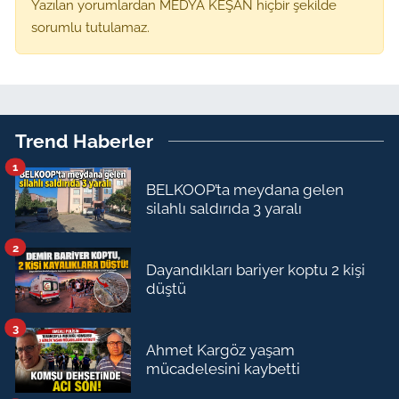
Yazılan yorumlardan MEDYA KEŞAN hiçbir şekilde
sorumlu tutulamaz.
Trend Haberler
1
BELKOOP’ta meydana gelen
silahlı saldırıda 3 yaralı
2
Dayandıkları bariyer koptu 2 kişi
düştü
3
Ahmet Kargöz yaşam
mücadelesini kaybetti