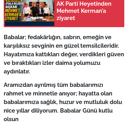
İş Dünyası
AK Parti Heyetinden
Mehmet Kerman’a
Bilim Teknoloji
ziyaret
English News
Babalar; fedakârlığın, sabrın, emeğin ve
karşılıksız sevginin en güzel temsilcileridir.
Canlı Maç
Hayatımıza kattıkları değer, verdikleri güven
Finans
ve bıraktıkları izler daima yolumuzu
aydınlatır.
Genel-A
Aramızdan ayrılmış tüm babalarımızı
Gündem-Eğitim
rahmet ve minnetle anıyor; hayatta olan
babalarımıza sağlık, huzur ve mutluluk dolu
nice yıllar diliyorum. Babalar Günü kutlu
olsun