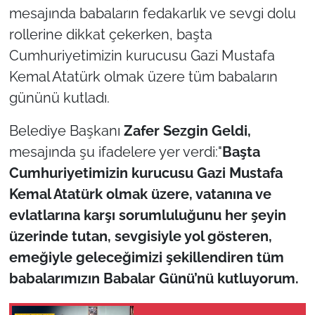
mesajında babaların fedakarlık ve sevgi dolu
rollerine dikkat çekerken, başta
TÜRKİYE
Cumhuriyetimizin kurucusu Gazi Mustafa
Bölge
Kemal Atatürk olmak üzere tüm babaların
gününü kutladı.
Güvenlik
Belediye Başkanı
Zafer Sezgin Geldi,
Genel
mesajında şu ifadelere yer verdi:"
Başta
Cumhuriyetimizin kurucusu Gazi Mustafa
Politika
Kemal Atatürk olmak üzere, vatanına ve
Flaş Haber
evlatlarına karşı sorumluluğunu her şeyin
üzerinde tutan, sevgisiyle yol gösteren,
Dış Haberler
emeğiyle geleceğimizi şekillendiren tüm
babalarımızın Babalar Günü’nü kutluyorum.
Magazin