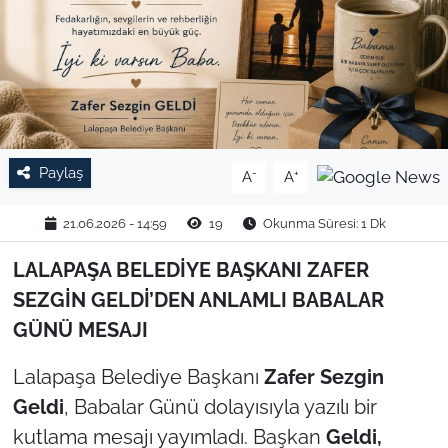
TARIM VE HAYVANCILIK
KÜLTÜR SANAT
RESMİ İLAN
Paylaş
-
+
A
A
SPOR
21.06.2026 - 14:59
19
Okunma Süresi: 1 Dk
YAŞAM
LALAPAŞA BELEDİYE BAŞKANI ZAFER
EDİRNE
SEZGİN GELDİ’DEN ANLAMLI BABALAR
GÜNÜ MESAJI
TEKİRDAĞ
Lalapaşa Belediye Başkanı
Zafer Sezgin
KIRKLARELİ
Geldi
, Babalar Günü dolayısıyla yazılı bir
kutlama mesajı yayımladı. Başkan
Geldi,
ÇANAKKALE