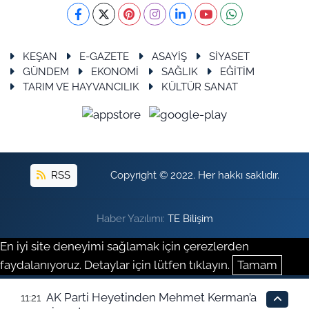
KEŞAN
E-GAZETE
ASAYİŞ
SİYASET
GÜNDEM
EKONOMİ
SAĞLIK
EĞİTİM
TARIM VE HAYVANCILIK
KÜLTÜR SANAT
RSS
Copyright © 2022. Her hakkı saklıdır.
Haber Yazılımı:
TE Bilişim
En iyi site deneyimi sağlamak için çerezlerden
faydalanıyoruz. Detaylar için lütfen tıklayın.
Tamam
AK Parti Heyetinden Mehmet Kerman’a
11:21