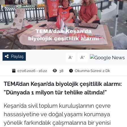
TARIM VE HAYVANCILIK
KÜLTÜR SANAT
RESMİ İLAN
SPOR
Paylaş
-
+
A
A
YAŞAM
07.06.2026 - 16:22
38
Okunma Süresi: 2 Dk
EDİRNE
TEMA’dan Keşan’da biyolojik çeşitlilik alarmı:
"Dünyada 1 milyon tür tehlike altında!"
TEKİRDAĞ
Keşan’da sivil toplum kuruluşlarının çevre
KIRKLARELİ
hassasiyetine ve doğal yaşamı korumaya
yönelik farkındalık çalışmalarına bir yenisi
ÇANAKKALE