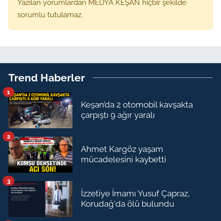
Yazılan yorumlardan MEDYA KEŞAN hiçbir şekilde
sorumlu tutulamaz.
Trend Haberler
1
Keşan’da 2 otomobil kavşakta
çarpıştı 9 ağır yaralı
2
Ahmet Kargöz yaşam
mücadelesini kaybetti
3
İzzetiye İmamı Yusuf Çapraz,
Korudağ'da ölü bulundu