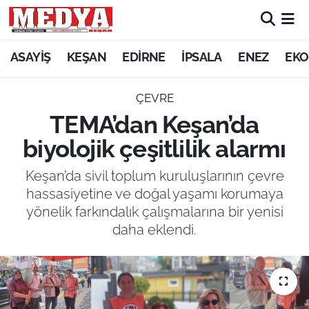
KEŞAN
ASAYİŞ
KEŞAN
EDİRNE
İPSALA
ENEZ
EKO
E-GAZETE
ÇEVRE
TEMA’dan Keşan’da
ASAYİŞ
biyolojik çeşitlilik alarmı
SİYASET
Keşan’da sivil toplum kuruluşlarının çevre
hassasiyetine ve doğal yaşamı korumaya
GÜNDEM
yönelik farkındalık çalışmalarına bir yenisi
daha eklendi.
EKONOMİ
SAĞLIK
EĞİTİM