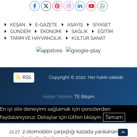
KEŞAN
E-GAZETE
ASAYİŞ
SİYASET
GÜNDEM
EKONOMİ
SAĞLIK
EĞİTİM
TARIM VE HAYVANCILIK
KÜLTÜR SANAT
RSS
Copyright © 2022. Her hakkı saklıdır.
Haber Yazılımı:
TE Bilişim
En iyi site deneyimi sağlamak için çerezlerden
faydalanıyoruz. Detaylar için lütfen tıklayın.
Tamam
2 otomobilin çarpıştığı kazada yaralanan
22:27