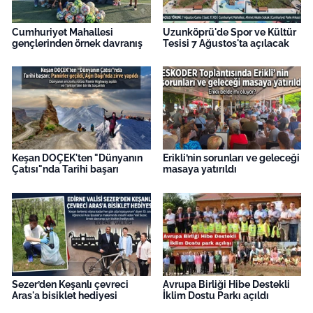
Cumhuriyet Mahallesi
Uzunköprü'de Spor ve Kültür
gençlerinden örnek davranış
Tesisi 7 Ağustos'ta açılacak
Keşan DOÇEK'ten "Dünyanın
Erikli’nin sorunları ve geleceği
Çatısı"nda Tarihi başarı
masaya yatırıldı
Sezer’den Keşanlı çevreci
Avrupa Birliği Hibe Destekli
Aras'a bisiklet hediyesi
İklim Dostu Parkı açıldı