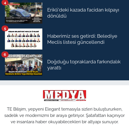
4
Erikli'deki kazada facidan kılpayı
dönüldü
5
Haberimiz ses getirdi: Belediye
Meclis listesi güncellendi
6
Doğduğu topraklarda farkındalık
yarattı
TE Bilişim, yepyeni Elegant temasıyla sizleri buluştururken,
sadelik ve modernizmi bir araya getiriyor. Şatafattan kaçınıyor
ve insanlara haber okuyabilecekleri bir altyapı sunuyor.