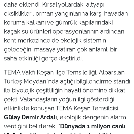
daha eklendi. Kırsal yollardaki altyapı
eksiklikleri, orman yangınlarına karşı havadan
TÜRKİYE
koruma kalkanı ve gümrük kapılarındaki
Bölge
kaçak su ürünleri operasyonlarının ardından,
kent merkezinde de ekolojik sistemin
Güvenlik
geleceğini masaya yatıran çok anlamlı bir
saha etkinliği gerçekleştirildi.
Genel
TEMA Vakfı Keşan İlçe Temsilciliği, Alparslan
Politika
Türkeş Meydanı’nda açtığı bilgilendirme standı
ile biyolojik çeşitliliğin hayati önemine dikkat
Flaş Haber
çekti. Vatandaşların yoğun ilgi gösterdiği
Dış Haberler
etkinlikte konuşan TEMA Keşan Temsilcisi
Gülay Demir Ardalı
, ekolojik dengenin alarm
Magazin
verdiğini belirterek, "
Dünyada 1 milyon canlı