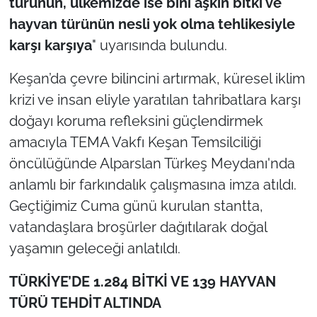
türünün, ülkemizde ise bini aşkın bitki ve
İş Dünyası
hayvan türünün nesli yok olma tehlikesiyle
Bilim Teknoloji
karşı karşıya
" uyarısında bulundu.
Keşan’da çevre bilincini artırmak, küresel iklim
English News
krizi ve insan eliyle yaratılan tahribatlara karşı
Canlı Maç
doğayı koruma refleksini güçlendirmek
amacıyla TEMA Vakfı Keşan Temsilciliği
Finans
öncülüğünde Alparslan Türkeş Meydanı'nda
anlamlı bir farkındalık çalışmasına imza atıldı.
Genel-A
Geçtiğimiz Cuma günü kurulan stantta,
Gündem-Eğitim
vatandaşlara broşürler dağıtılarak doğal
yaşamın geleceği anlatıldı.
TÜRKİYE’DE 1.284 BİTKİ VE 139 HAYVAN
TÜRÜ TEHDİT ALTINDA