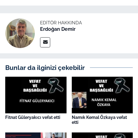
İş Dünyası
Bilim Teknoloji
EDITÖR HAKKINDA
Erdoğan Demir
English News
Canlı Maç
Finans
Bunlar da ilginizi çekebilir
Genel-A
Gündem-Eğitim
Fitnat Güleryakıcı vefat etti
Namık Kemal Özkaya vefat
etti