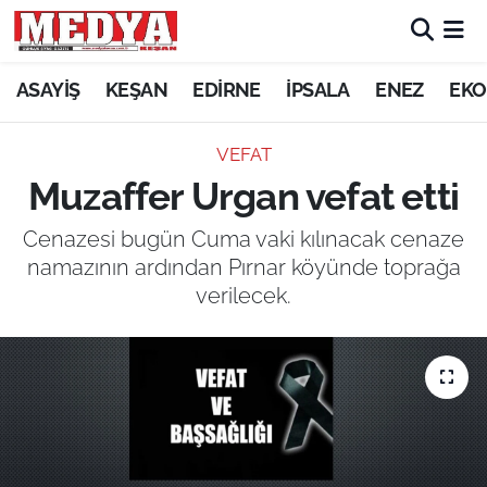
KEŞAN
ASAYİŞ
KEŞAN
EDİRNE
İPSALA
ENEZ
EKO
E-GAZETE
VEFAT
Muzaffer Urgan vefat etti
ASAYİŞ
Cenazesi bugün Cuma vaki kılınacak cenaze
SİYASET
namazının ardından Pırnar köyünde toprağa
verilecek.
GÜNDEM
EKONOMİ
SAĞLIK
EĞİTİM