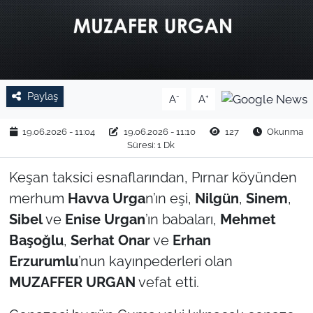
TARIM VE HAYVANCILIK
KÜLTÜR SANAT
RESMİ İLAN
Paylaş
-
+
A
A
SPOR
19.06.2026 - 11:04
19.06.2026 - 11:10
127
Okunma
Süresi: 1 Dk
YAŞAM
Keşan taksici esnaflarından, Pırnar köyünden
merhum
Havva Urga
n’ın eşi,
Nilgün
,
Sinem
,
EDİRNE
Sibel
ve
Enise Urgan
’ın babaları,
Mehmet
Başoğlu
,
Serhat Onar
ve
Erhan
TEKİRDAĞ
Erzurumlu
’nun kayınpederleri olan
KIRKLARELİ
MUZAFFER URGAN
vefat etti.
ÇANAKKALE