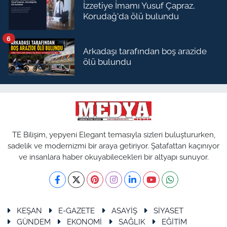
İzzetiye İmamı Yusuf Çapraz,
Korudağ'da ölü bulundu
6
Arkadaşı tarafından boş arazide
ölü bulundu
TE Bilişim, yepyeni Elegant temasıyla sizleri buluştururken,
sadelik ve modernizmi bir araya getiriyor. Şatafattan kaçınıyor
ve insanlara haber okuyabilecekleri bir altyapı sunuyor.
KEŞAN
E-GAZETE
ASAYİŞ
SİYASET
GÜNDEM
EKONOMİ
SAĞLIK
EĞİTİM