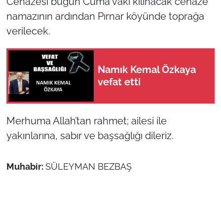
Cenazesi bugün Cuma vaki kılınacak cenaze
namazının ardından Pırnar köyünde toprağa
TÜRKİYE
verilecek.
Bölge
Namık Kemal Özkaya
Güvenlik
vefat etti
Genel
Merhuma Allah’tan rahmet; ailesi ile
Politika
yakınlarına, sabır ve başsağlığı dileriz.
Flaş Haber
Muhabir:
SÜLEYMAN BEZBAŞ
Dış Haberler
Magazin