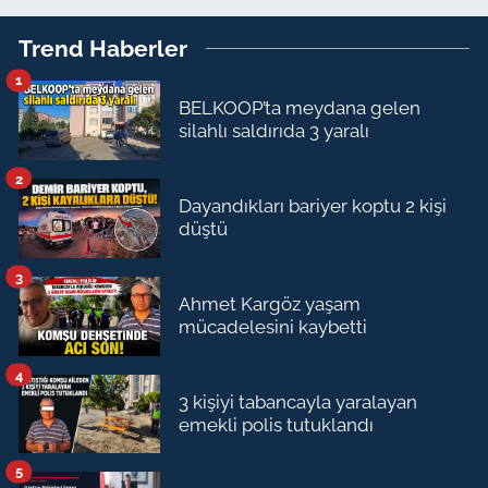
Trend Haberler
1
BELKOOP’ta meydana gelen
silahlı saldırıda 3 yaralı
2
Dayandıkları bariyer koptu 2 kişi
düştü
3
Ahmet Kargöz yaşam
mücadelesini kaybetti
4
3 kişiyi tabancayla yaralayan
emekli polis tutuklandı
5