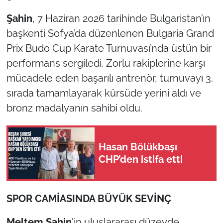
Şahin
, 7 Haziran 2026 tarihinde Bulgaristan’ın
TÜRKİYE
başkenti Sofya’da düzenlenen Bulgaria Grand
Prix Budo Cup Karate Turnuvası’nda üstün bir
Bölge
performans sergiledi. Zorlu rakiplerine karşı
Güvenlik
mücadele eden başarılı antrenör, turnuvayı 3.
sırada tamamlayarak kürsüde yerini aldı ve
Genel
bronz madalyanın sahibi oldu.
Politika
Hasan Bölükbaşı
Flaş Haber
CHP’den istifa etti
Dış Haberler
SPOR CAMİASINDA BÜYÜK SEVİNÇ
Magazin
Meltem Şahin
'in uluslararası düzeyde