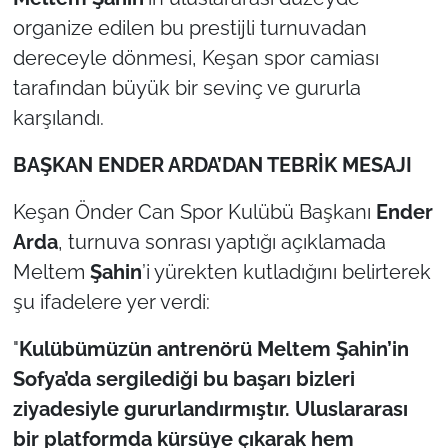
İş Dünyası
organize edilen bu prestijli turnuvadan
dereceyle dönmesi, Keşan spor camiası
Bilim Teknoloji
tarafından büyük bir sevinç ve gururla
English News
karşılandı.
Canlı Maç
BAŞKAN ENDER ARDA’DAN TEBRİK MESAJI
Keşan Önder Can Spor Kulübü Başkanı
Ender
Finans
Arda
, turnuva sonrası yaptığı açıklamada
Genel-A
Meltem
Şahin
’i yürekten kutladığını belirterek
şu ifadelere yer verdi:
Gündem-Eğitim
"
Kulübümüzün antrenörü Meltem Şahin’in
Sofya’da sergilediği bu başarı bizleri
ziyadesiyle gururlandırmıştır. Uluslararası
bir platformda kürsüye çıkarak hem