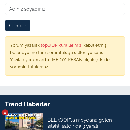
Gönder
Yorum yazarak
topluluk kurallarımızı
kabul etmiş
bulunuyor ve tüm sorumluluğu üstleniyorsunuz.
Yazılan yorumlardan MEDYA KEŞAN hiçbir şekilde
sorumlu tutulamaz.
Trend Haberler
1
BELKOOP’ta meydana gelen
silahlı saldırıda 3 yaralı