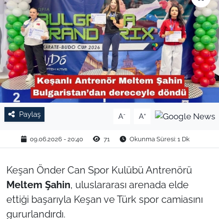
TARIM VE HAYVANCILIK
KÜLTÜR SANAT
RESMİ İLAN
SPOR
Paylaş
-
+
A
A
YAŞAM
09.06.2026 - 20:40
71
Okunma Süresi: 1 Dk
EDİRNE
TEKİRDAĞ
Keşan Önder Can Spor Kulübü Antrenörü
Meltem Şahin
, uluslararası arenada elde
KIRKLARELİ
ettiği başarıyla Keşan ve Türk spor camiasını
gururlandırdı.
ÇANAKKALE