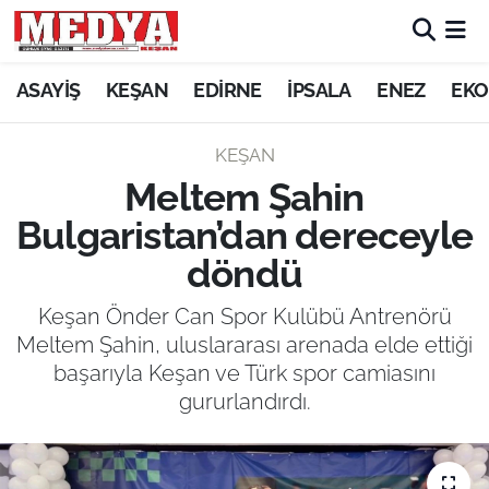
KEŞAN
ASAYİŞ
KEŞAN
EDİRNE
İPSALA
ENEZ
EKO
E-GAZETE
KEŞAN
Meltem Şahin
ASAYİŞ
Bulgaristan’dan dereceyle
SİYASET
döndü
GÜNDEM
Keşan Önder Can Spor Kulübü Antrenörü
Meltem Şahin, uluslararası arenada elde ettiği
EKONOMİ
başarıyla Keşan ve Türk spor camiasını
gururlandırdı.
SAĞLIK
EĞİTİM