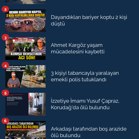
2
Dayandıkları bariyer koptu 2 kişi
düştü
3
Ahmet Kargöz yaşam
mücadelesini kaybetti
4
3 kişiyi tabancayla yaralayan
emekli polis tutuklandı
5
İzzetiye İmamı Yusuf Çapraz,
Korudağ'da ölü bulundu
6
Arkadaşı tarafından boş arazide
ölü bulundu