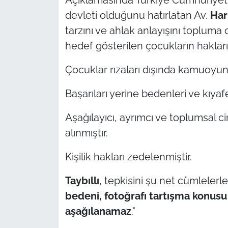
İş Dünyası
devleti olduğunu hatırlatan Av.
Hari
tarzını ve ahlak anlayışını topluma 
Bilim Teknoloji
hedef gösterilen çocukların haklarının
English News
Çocuklar rızaları dışında kamuoyunu
Canlı Maç
Başarıları yerine bedenleri ve kıyafe
Finans
Aşağılayıcı, ayrımcı ve toplumsal ci
alınmıştır.
Genel-A
Kişilik hakları zedelenmiştir.
Gündem-Eğitim
Taybıllı
, tepkisini şu net cümlelerle
bedeni, fotoğrafı tartışma konusu
aşağılanamaz
."