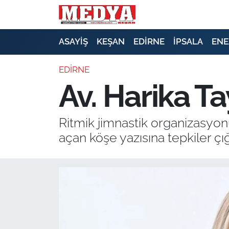
KEŞAN
ASAYİŞ
KEŞAN
EDİRNE
İPSALA
ENE
E-GAZETE
EDİRNE
Av. Harika Ta
ASAYİŞ
SİYASET
Ritmik jimnastik organizasyonu
açan köşe yazısına tepkiler çı
GÜNDEM
EKONOMİ
SAĞLIK
EĞİTİM