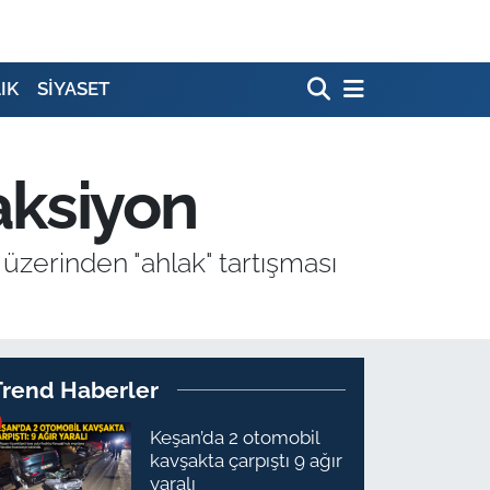
IK
SİYASET
eaksiyon
üzerinden "ahlak" tartışması
Trend Haberler
Keşan’da 2 otomobil
kavşakta çarpıştı 9 ağır
yaralı