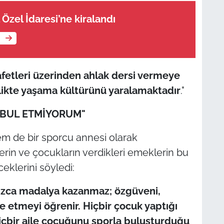
 Özel İdaresi’ne kiralandı
e
afetleri üzerinden ahlak dersi vermeye
rlikte yaşama kültürünü yaralamaktadır
."
ABUL ETMİYORUM"
m de bir sporcu annesi olarak
elerin ve çocukların verdikleri emeklerin bu
eklerini söyledi:
ızca madalya kazanmaz; özgüveni,
e etmeyi öğrenir. Hiçbir çocuk yaptığı
içbir aile çocuğunu sporla buluşturduğu