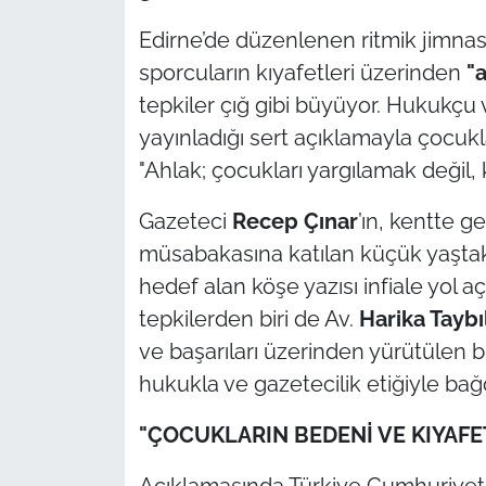
Edirne’de düzenlenen ritmik jimna
TÜRKİYE
sporcuların kıyafetleri üzerinden
"
tepkiler çığ gibi büyüyor. Hukukçu
Bölge
yayınladığı sert açıklamayla çocukl
Güvenlik
"Ahlak; çocukları yargılamak değil, 
Genel
Gazeteci
Recep Çınar
’ın, kentte ge
müsabakasına katılan küçük yaştaki 
Politika
hedef alan köşe yazısı infiale yol a
tepkilerden biri de Av.
Harika Taybıl
Flaş Haber
ve başarıları üzerinden yürütülen b
hukukla ve gazetecilik etiğiyle bağ
Dış Haberler
"ÇOCUKLARIN BEDENİ VE KIYAFE
Magazin
Açıklamasında Türkiye Cumhuriyeti’