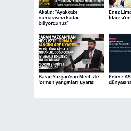
Akalın; “Ayakkabı
Enez Lima
numarasına kadar
İdaresi’ne
biliyordunuz”
Baran Yazgan’dan Meclis’te
Edirne AS
‘orman yangınları’ uyarısı
dünyasına