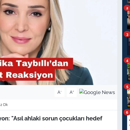
2
3
4
5
-
+
A
A
 2 Dk
6
yon: "Asıl ahlaki sorun çocukları hedef