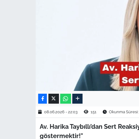
TARIM VE HAYVANCILIK
KÜLTÜR SANAT
RESMİ İLAN
SPOR
YAŞAM
EDİRNE
TEKİRDAĞ
08.06.2026 - 22:03
151
Okunma Süresi:
KIRKLARELİ
Av. Harika Taybıllı’dan Sert Reaksi
göstermektir!"
ÇANAKKALE