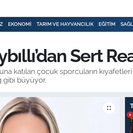
Z
EKONOMİ
TARIM VE HAYVANCILIK
EĞİTİM
SAĞL
ybıllı’dan Sert R
na katılan çocuk sporcuların kıyafetleri 
ğ gibi büyüyor.
1