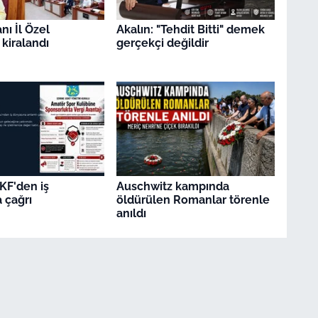
nı İl Özel
Akalın: "Tehdit Bitti" demek
 kiralandı
gerçekçi değildir
KF'den iş
Auschwitz kampında
 çağrı
öldürülen Romanlar törenle
anıldı