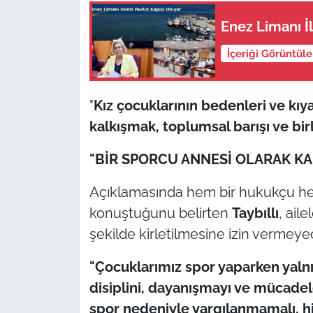
Enez Limanı İl
İçeriği Görüntül
"
Kız çocuklarının bedenleri ve kıy
kalkışmak, toplumsal barışı ve bi
"BİR SPORCU ANNESİ OLARAK K
Açıklamasında hem bir hukukçu he
konuştuğunu belirten
Taybıllı
, ail
şekilde kirletilmesine izin vermeyec
"Çocuklarımız spor yaparken yaln
disiplini, dayanışmayı ve mücadel
spor nedeniyle yargılanmamalı, h