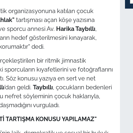
stik organizasyonuna katılan çocuk
ahlak"
tartışması açan köşe yazısına
 ve sporcu annesi Av.
Harika Taybıllı
,
arın hedef gösterilmesini kınayarak,
korumaktır" dedi.
rçekleştirilen bir ritmik jimnastik
sporcuların kıyafetlerini ve fotoğraflarını
çtı. Söz konusu yazıya en sert ve net
lı
’dan geldi.
Taybıllı
, çocukların bedenleri
u nefret söyleminin çocuk haklarıyla,
daşmadığını vurguladı.
Tİ TARTIŞMA KONUSU YAPILAMAZ"
nin laik, demokratik ve sosyal bir hukuk