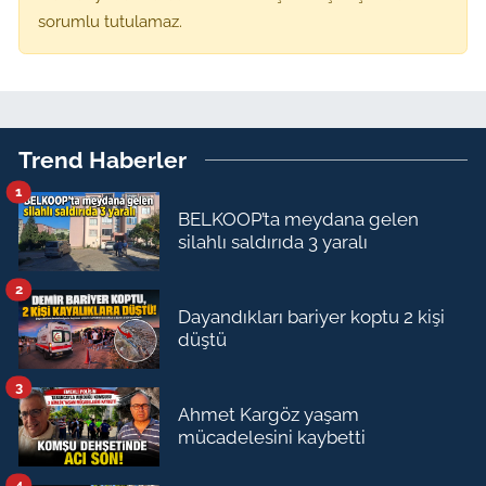
sorumlu tutulamaz.
Trend Haberler
1
BELKOOP’ta meydana gelen
silahlı saldırıda 3 yaralı
2
Dayandıkları bariyer koptu 2 kişi
düştü
3
Ahmet Kargöz yaşam
mücadelesini kaybetti
4