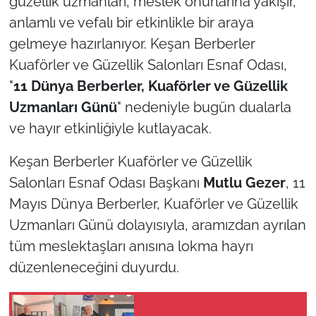
güzellik uzmanları, meslek onurlarına yakışır,
anlamlı ve vefalı bir etkinlikle bir araya
TÜRKİYE
gelmeye hazırlanıyor. Keşan Berberler
Kuaförler ve Güzellik Salonları Esnaf Odası,
Bölge
"
11
Dünya Berberler, Kuaförler ve Güzellik
Güvenlik
Uzmanları Günü
" nedeniyle bugün dualarla
ve hayır etkinliğiyle kutlayacak.
Genel
Keşan Berberler Kuaförler ve Güzellik
Politika
Salonları Esnaf Odası Başkanı
Mutlu Gezer
, 11
Mayıs Dünya Berberler, Kuaförler ve Güzellik
Flaş Haber
Uzmanları Günü dolayısıyla, aramızdan ayrılan
tüm meslektaşları anısına lokma hayrı
Dış Haberler
düzenleneceğini duyurdu.
Magazin