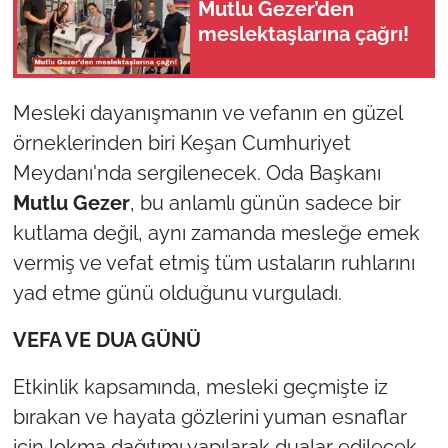
Mutlu Gezer’den
İş Dünyası
meslektaşlarına çağrı!
Bilim Teknoloji
English News
Mesleki dayanışmanın ve vefanın en güzel
örneklerinden biri Keşan Cumhuriyet
Canlı Maç
Meydanı'nda sergilenecek. Oda Başkanı
Mutlu Gezer
, bu anlamlı günün sadece bir
Finans
kutlama değil, aynı zamanda mesleğe emek
vermiş ve vefat etmiş tüm ustaların ruhlarını
Genel-A
yad etme günü olduğunu vurguladı.
Gündem-Eğitim
VEFA VE DUA GÜNÜ
Etkinlik kapsamında, mesleki geçmişte iz
bırakan ve hayata gözlerini yuman esnaflar
için lokma dağıtımı yapılarak dualar edilecek.