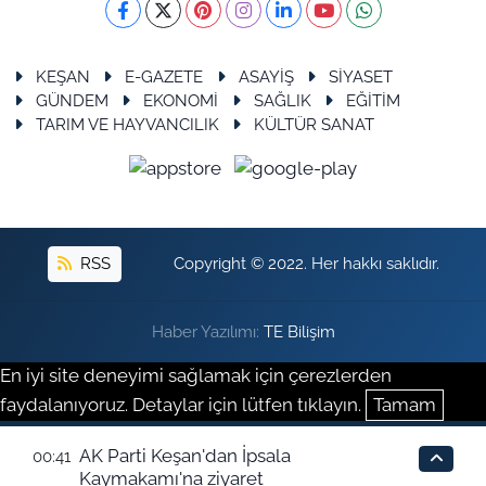
KEŞAN
E-GAZETE
ASAYİŞ
SİYASET
GÜNDEM
EKONOMİ
SAĞLIK
EĞİTİM
TARIM VE HAYVANCILIK
KÜLTÜR SANAT
RSS
Copyright © 2022. Her hakkı saklıdır.
Haber Yazılımı:
TE Bilişim
En iyi site deneyimi sağlamak için çerezlerden
faydalanıyoruz. Detaylar için lütfen tıklayın.
Tamam
AK Parti Keşan'dan İpsala
00:41
Kaymakamı'na ziyaret