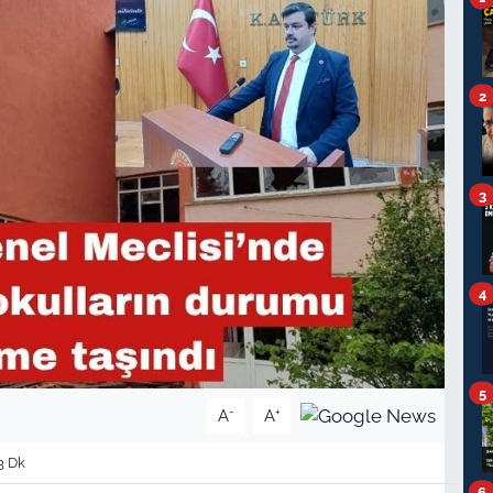
2
3
4
5
-
+
A
A
3 Dk
6