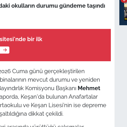
n’daki okulların durumu gündeme taşındı
itesi'nde bir ilk
e
s 2026 Cuma günü gerçekleştirilen
l binalarının mevcut durumu ve yeniden
 Bayındırlık Komisyonu Başkanı
Mehmet
aporda, Keşan'da bulunan Anafartalar
Ortaokulu ve Keşan Lisesi’nin ise depreme
ltıldığına dikkat çekildi.
ri arasında yürüttüğü çalışmalar