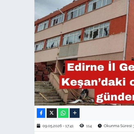
TARIM VE HAYVANCILIK
KÜLTÜR SANAT
RESMİ İLAN
SPOR
YAŞAM
EDİRNE
TEKİRDAĞ
KIRKLARELİ
09.05.2026 - 17:41
114
Okunma Süresi: 
ÇANAKKALE