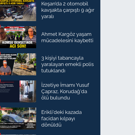
Keşan’da 2 otomobil
kavşakta çarpıştı 9 ağır
yaralı
Ahmet Kargöz yaşam
mücadelesini kaybetti
3 kişiyi tabancayla
yaralayan emekli polis
tutuklandı
İzzetiye İmamı Yusuf
Çapraz, Korudağ'da
ölü bulundu
Erikli'deki kazada
facidan kılpayı
dönüldü