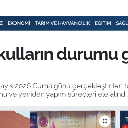
Z
EKONOMİ
TARIM VE HAYVANCILIK
EĞİTİM
SAĞL
okulların durum
 Mayıs 2026 Cuma günü gerçekleştirilen t
u ve yeniden yapım süreçleri ele alındı.
1