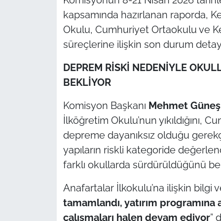
İş Dünyası
kapsamında hazırlanan raporda, Ke
Okulu, Cumhuriyet Ortaokulu ve Keş
Bilim Teknoloji
süreçlerine ilişkin son durum detaylı
English News
DEPREM RİSKİ NEDENİYLE OKULLAR
Canlı Maç
BEKLİYOR
Finans
Komisyon Başkanı
Mehmet Güneş 
İlköğretim Okulu’nun yıkıldığını, Cu
Genel-A
depreme dayanıksız olduğu gerekçes
yapıların riskli kategoride değerlen
Gündem-Eğitim
farklı okullarda sürdürüldüğünü beli
Anafartalar İlkokulu’na ilişkin bilgi
tamamlandı, yatırım programına al
çalışmaları halen devam ediyor
” 