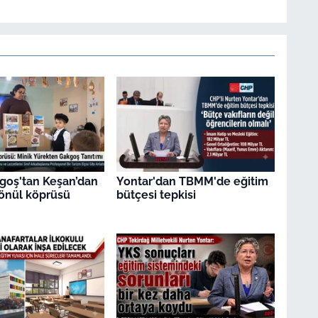
goş'tan Keşan’dan
Yontar'dan TBMM'de eğitim
gönül köprüsü
bütçesi tepkisi