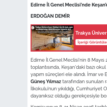
Edirne İl Genel Meclisi’nde Keşa
TÜRKİYE
ERDOĞAN DEMİR
Bölge
Trakya Ünivers
Güvenlik
İçeriği Görüntül
Genel
Edirne İl Genel Meclisi'nin 8 Mayı
Politika
toplantısında, Keşan'daki bazı oku
Flaş Haber
yapım süreçleri ele alındı. İmar ve
Güneş Yılmaz
tarafından sunulan r
Dış Haberler
İlkokulu’nun yıkıldığı, Cumhuriyet 
dayanıksız olduğu gerekçesiyle boşa
Magazin
Komisyonun 8-21 Nisan 2026 tarihle