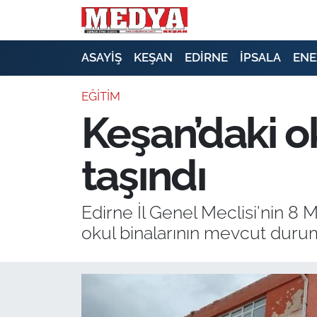
KEŞAN
ASAYİŞ
KEŞAN
EDİRNE
İPSALA
ENE
E-GAZETE
EĞİTİM
Keşan’daki 
ASAYİŞ
taşındı
SİYASET
GÜNDEM
Edirne İl Genel Meclisi'nin 8
okul binalarının mevcut durum
EKONOMİ
SAĞLIK
EĞİTİM