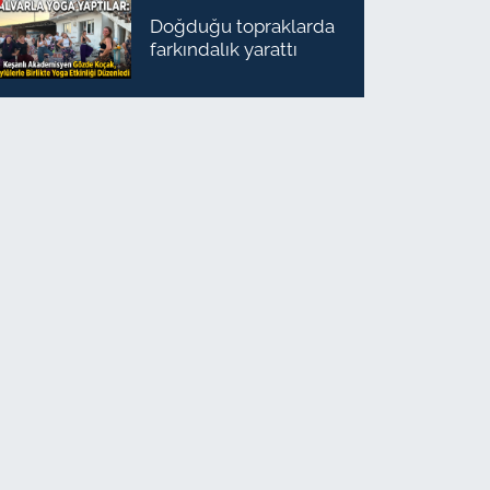
Doğduğu topraklarda
farkındalık yarattı