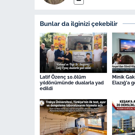
Bunlar da ilginizi çekebilir
Latif Özenç 10.ölüm
Minik Gak
yıldönümünde dualarla yad
Elazığ'a 
edildi