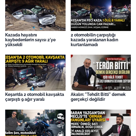
Kazada hayatını
2 otomobilin çarpıştığı
kaybedenlerin sayısı 2'ye
kazada yaralanan kadın
yükseldi
kurtarılamadı
Keşan’da 2 otomobil kavşakta
Akalın: "Tehdit Bitti" demek
çarpıştı 9 ağır yaralı
gerçekçi değildir