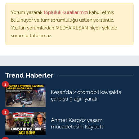
Yorum yazarak
topluluk kurallarımızı
kabul etmiş
bulunuyor ve tüm sorumluluğu üstleniyorsunuz.
Yazılan yorumlardan MEDYA KEŞAN hiçbir şekilde
sorumlu tutulamaz.
Trend Haberler
1
Keşan’da 2 otomobil kavşakta
çarpıştı 9 ağır yaralı
2
Ahmet Kargöz yaşam
mücadelesini kaybetti