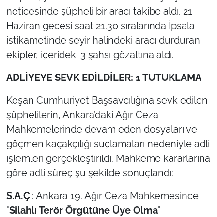
İş Dünyası
neticesinde şüpheli bir aracı takibe aldı. 21
Haziran gecesi saat 21.30 sıralarında İpsala
Bilim Teknoloji
istikametinde seyir halindeki aracı durduran
English News
ekipler, içerideki 3 şahsı gözaltına aldı.
ADLİYEYE SEVK EDİLDİLER: 1 TUTUKLAMA
Canlı Maç
Keşan Cumhuriyet Başsavcılığına sevk edilen
Finans
şüphelilerin, Ankara’daki Ağır Ceza
Genel-A
Mahkemelerinde devam eden dosyaları ve
göçmen kaçakçılığı suçlamaları nedeniyle adli
Gündem-Eğitim
işlemleri gerçekleştirildi. Mahkeme kararlarına
göre adli süreç şu şekilde sonuçlandı:
S.A.Ç
.: Ankara 19. Ağır Ceza Mahkemesince
"
Silahlı Terör Örgütüne Üye Olma
"