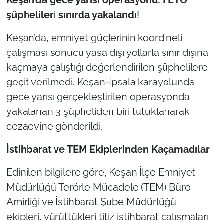
şüphelileri sınırda yakalandı!
TÜRKİYE
Keşan’da, emniyet güçlerinin koordineli
Bölge
çalışması sonucu yasa dışı yollarla sınır dışına
kaçmaya çalıştığı değerlendirilen şüphelilere
Güvenlik
geçit verilmedi. Keşan-İpsala karayolunda
gece yarısı gerçekleştirilen operasyonda
Genel
yakalanan 3 şüpheliden biri tutuklanarak
Politika
cezaevine gönderildi.
İstihbarat ve TEM Ekiplerinden Kaçamadılar
Flaş Haber
Edinilen bilgilere göre, Keşan İlçe Emniyet
Dış Haberler
Müdürlüğü Terörle Mücadele (TEM) Büro
Magazin
Amirliği ve İstihbarat Şube Müdürlüğü
ekipleri, yürüttükleri titiz istihbarat çalışmaları