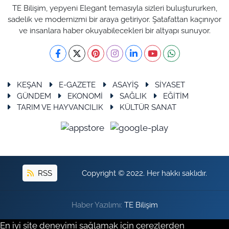
TE Bilişim, yepyeni Elegant temasıyla sizleri buluştururken,
sadelik ve modernizmi bir araya getiriyor. Şatafattan kaçınıyor
ve insanlara haber okuyabilecekleri bir altyapı sunuyor.
KEŞAN
E-GAZETE
ASAYİŞ
SİYASET
GÜNDEM
EKONOMİ
SAĞLIK
EĞİTİM
TARIM VE HAYVANCILIK
KÜLTÜR SANAT
RSS
Copyright © 2022. Her hakkı saklıdır.
Haber Yazılımı:
TE Bilişim
En iyi site deneyimi sağlamak için çerezlerden