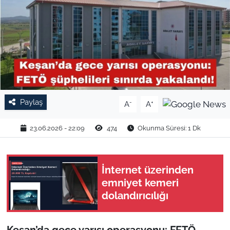
TARIM VE HAYVANCILIK
KÜLTÜR SANAT
RESMİ İLAN
SPOR
Paylaş
-
+
A
A
YAŞAM
23.06.2026 - 22:09
474
Okunma Süresi: 1 Dk
EDİRNE
İnternet üzerinden
TEKİRDAĞ
emniyet kemeri
dolandırıcılığı
KIRKLARELİ
ÇANAKKALE
Keşan’da gece yarısı operasyonu: FETÖ