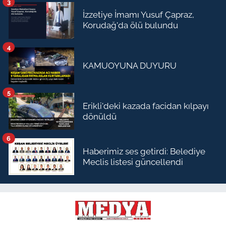
3
İzzetiye İmamı Yusuf Çapraz,
Korudağ'da ölü bulundu
4
KAMUOYUNA DUYURU
5
Erikli'deki kazada facidan kılpayı
dönüldü
6
Haberimiz ses getirdi: Belediye
Meclis listesi güncellendi