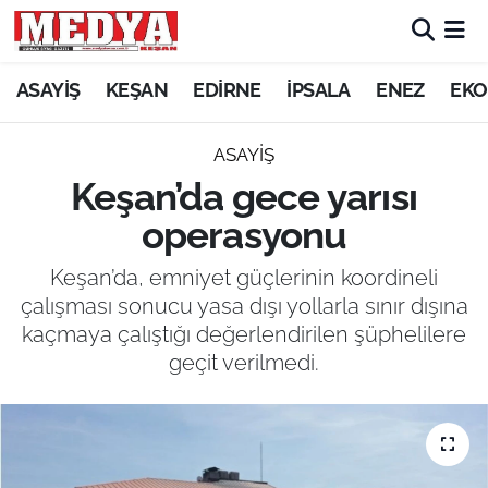
KEŞAN
ASAYİŞ
KEŞAN
EDİRNE
İPSALA
ENEZ
EKO
E-GAZETE
ASAYİŞ
Keşan’da gece yarısı
ASAYİŞ
operasyonu
SİYASET
Keşan’da, emniyet güçlerinin koordineli
çalışması sonucu yasa dışı yollarla sınır dışına
GÜNDEM
kaçmaya çalıştığı değerlendirilen şüphelilere
geçit verilmedi.
EKONOMİ
SAĞLIK
EĞİTİM