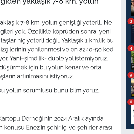
 giden yaklaşık 7-8 km. yolun
3
klaşık 7-8 km. yolun genişliği yeterli.. Ne
zgileri yok. Özellikle köprüden sonra, yeni
şlar hiç yeterli değil. Yaklaşık 1 km.lik bu
çizgilerinin yenilenmesi ve en az40-50 kedi
4
yor. Yani–şimdilik- duble yol istemiyoruz.
düşürmek için bu yolun kenar ve orta
şların artırılmasını istiyoruz.
5
u yolun sorumlusu bunu bilmiyoruz..
6
. Kartopu Derneği’nin 2024 Aralık ayında
 konusu Enez’in şehir içi ve şehirler arası