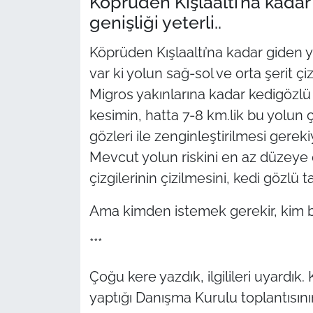
Köprüden Kışlaaltı’na kadar
genişliği yeterli..
TÜRKİYE
Köprüden Kışlaaltı’na kadar giden ya
Bölge
var ki yolun sağ-sol ve orta şerit çi
Migros yakınlarına kadar kedigözlü ta
Güvenlik
kesimin, hatta 7-8 km.lik bu yolun 
gözleri ile zenginleştirilmesi gereki
Genel
Mevcut yolun riskini en az düzeye 
Politika
çizgilerinin çizilmesini, kedi gözlü ta
Ama kimden istemek gerekir, kim b
Flaş Haber
***
Dış Haberler
Çoğu kere yazdık, ilgilileri uyardık
Magazin
yaptığı Danışma Kurulu toplantısının