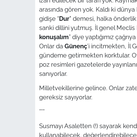
izah edilecek bir tarafı yok. Kayma
arasında gören yok. Kaldı ki dünya
gidişe “
Dur
" demesi, halka önderli
sanki dillini yutmuş. İl genel Meclis
konuşalım
” diye yaptığımız çağrıya
Onlar da
Günenç
’i incitmekten, İ
gündeme getirmekten korktular. Oturu
poz resimleri gazetelerde yayınlanın
sanıyorlar.
Milletvekillerine gelince. Onlar za
gereksiz sayıyorlar.
***
Susmayı Asaletten (!) sayarak kendi
kullanabilecek, değerlendirebilec