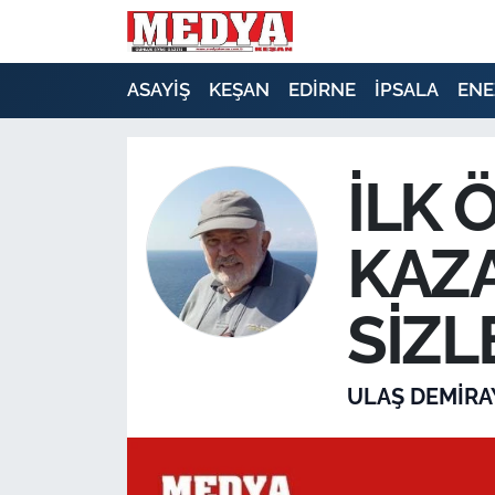
KEŞAN
ASAYİŞ
KEŞAN
EDİRNE
İPSALA
ENE
E-GAZETE
İLK
ASAYİŞ
KAZA
SİYASET
GÜNDEM
SİZL
EKONOMİ
ULAŞ DEMİRA
SAĞLIK
EĞİTİM