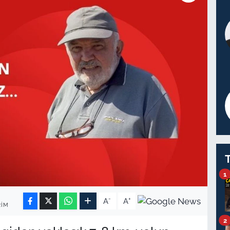
1
-
+
A
A
RIM
2