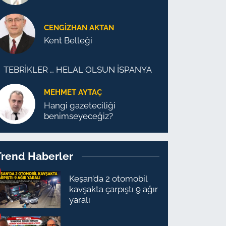
CENGİZHAN AKTAN
Kent Belleği
TEBRİKLER … HELAL OLSUN İSPANYA
MEHMET AYTAÇ
Hangi gazeteciliği
benimseyeceğiz?
Trend Haberler
Keşan’da 2 otomobil
kavşakta çarpıştı 9 ağır
yaralı