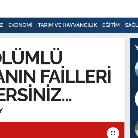
Z
EKONOMİ
TARIM VE HAYVANCILIK
EĞİTİM
SAĞL
 ÖLÜMLÜ
NIN FAİLLERİ
ERSİNİZ…
Y