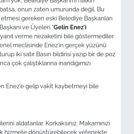
kam yok, Belediye Başkanı’nı halkın
 batsa, onun zaten umurunda değil. Bu
k etmesi gereken eski Belediye Başkanları
 Başkanı ve Üyeleri “
Gelin Enez’i
 yanıt verme nezaketini bile göstermediler.
l Genel meclisinde Enez’in gerçek yüzünü
p iki satır Basın bildirisi yazıp bir de poz
ca çok çalıştıklarına inandığımızı
ten Enez’e gelip vakit kaybetmeyi bile
lerini aldatanlar. Korkaksınız. Makamınızı
ek hizmete dönüştürebilecek yetenekte