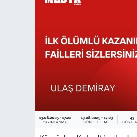
TARIM VE HAYVANCILIK
KÜLTÜR SANAT
RESMİ İLAN
SPOR
YAŞAM
EDİRNE
TEKİRDAĞ
13.08.2025 - 17:22
13.08.2025 - 17:23
43
KIRKLARELİ
YAYINLANMA
GÜNCELLEME
GÖSTE
ÇANAKKALE