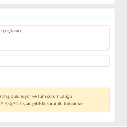
etmiş bulunuyor ve tüm sorumluluğu
A KEŞAN hiçbir şekilde sorumlu tutulamaz.