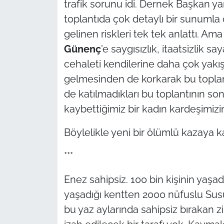
trafik sorunu idi. Dernek Başkan y
İş Dünyası
toplantıda çok detaylı bir sunumla
Bilim Teknoloji
gelinen riskleri tek tek anlattı. Am
Günenç
’e saygısızlık, itaatsizlik
English News
cehaleti kendilerine daha çok yakışt
gelmesinden de korkarak bu toplantı
Canlı Maç
de katılmadıkları bu toplantının 
Finans
kaybettiğimiz bir kadın kardeşimizi
Genel-A
Böylelikle yeni bir ölümlü kazaya 
***
Gündem-Eğitim
Enez sahipsiz. 100 bin kişinin yaşa
yaşadığı kentten 2000 nüfuslu Su
bu yaz aylarında sahipsiz bırakan zih