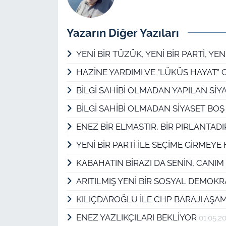
Yazarın Diğer Yazıları
YENİ BİR TÜZÜK, YENİ BİR PARTİ, Y
HAZİNE YARDIMI VE "LÜKÜS HAYAT" 
BİLGİ SAHİBİ OLMADAN YAPILAN SİYA
BİLGİ SAHİBİ OLMADAN SİYASET BOŞ 
ENEZ BİR ELMASTIR, BİR PIRLANTAD
YENİ BİR PARTİ İLE SEÇİME GİRMEYE
KABAHATIN BİRAZI DA SENİN, CANIM
ARITILMIŞ YENİ BİR SOSYAL DEMO
KILIÇDAROĞLU İLE CHP BARAJI AŞ
ENEZ YAZLIKÇILARI BEKLİYOR
01.05.2