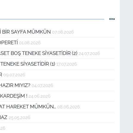
ENİ BİR SAYFA MÜMKÜN
07.08.2026
OPERETİ
01.08.2026
SET BOŞ TENEKE SİYASETİDİR (2)
24.07.2026
TENEKE SİYASETİDİR (1)
17.07.2026
IR
09.07.2026
 HAZIR MIYIZ?
04.07.2026
 KARDEŞİM !
24.06.2026
KRAT HAREKET MÜMKÜN…
08.06.2026
AMAZ
25.05.2026
026