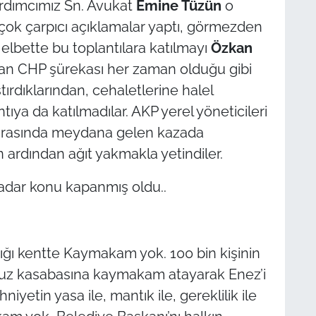
ardımcımız Sn. Avukat
Emine Tüzün
o
 çok çarpıcı açıklamalar yaptı, görmezden
a elbette bu toplantılara katılmayı
Özkan
 sayan CHP şürekası her zaman olduğu gibi
ırdıklarından, cehaletlerine halel
ya da katılmadılar. AKP yerel yöneticileri
sonrasında meydana gelen kazada
n ardından ağıt yakmakla yetindiler.
kadar konu kapanmış oldu..
dığı kentte Kaymakam yok. 100 bin kişinin
suz kasabasına kaymakam atayarak Enez’i
niyetin yasa ile, mantık ile, gereklilik ile