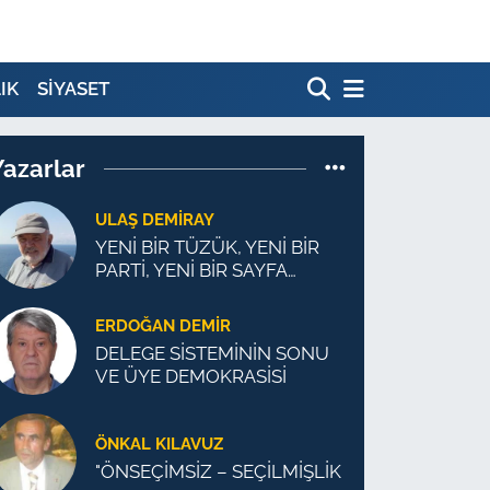
IK
SİYASET
Yazarlar
ULAŞ DEMİRAY
YENİ BİR TÜZÜK, YENİ BİR
PARTİ, YENİ BİR SAYFA
MÜMKÜN
ERDOĞAN DEMIR
DELEGE SİSTEMİNİN SONU
VE ÜYE DEMOKRASİSİ
ÖNKAL KILAVUZ
"ÖNSEÇİMSİZ – SEÇİLMİŞLİK