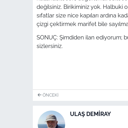
değilsiniz. Birikiminiz yok. Halbuk
sıfatlar size nice kapıları ardına ka
çizgi çektirmek marifet bile sayılma
SONUÇ: Şimdiden ilan ediyorum; bu y
sizlersiniz.
ÖNCEKI
ULAŞ DEMİRAY