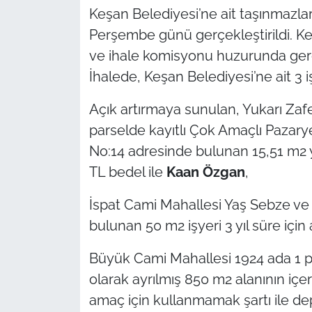
Keşan Belediyesi’ne ait taşınmazlar
TÜRKİYE
Perşembe günü gerçekleştirildi. K
ve ihale komisyonu huzurunda gerçek
Bölge
İhalede, Keşan Belediyesi’ne ait 3 iş
Güvenlik
Açık artırmaya sunulan, Yukarı Zaf
parselde kayıtlı Çok Amaçlı Pazary
Genel
No:14 adresinde bulunan 15,51 m2 yüz
TL bedel ile
Kaan Özgan
,
Politika
İspat Cami Mahallesi Yaş Sebze ve
Flaş Haber
bulunan 50 m2 işyeri 3 yıl süre için 
Dış Haberler
Büyük Cami Mahallesi 1924 ada 1 par
olarak ayrılmış 850 m2 alanının içer
Magazin
amaç için kullanmamak şartı ile depo 