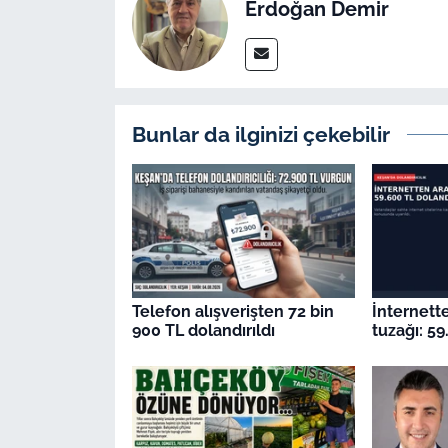
Erdoğan Demir
Bunlar da ilginizi çekebilir
Telefon alışverişten 72 bin
İnternett
900 TL dolandırıldı
tuzağı: 59