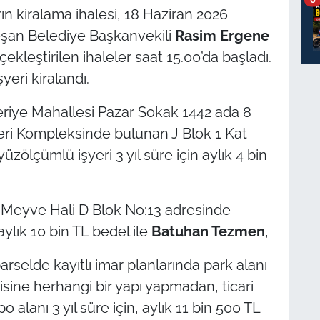
ın kiralama ihalesi, 18 Haziran 2026
eşan Belediye Başkanvekili
Rasim Ergene
leştirilen ihaleler saat 15.00’da başladı.
yeri kiralandı.
eriye Mahallesi Pazar Sokak 1442 ada 8
eri Kompleksinde bulunan J Blok 1 Kat
ölçümlü işyeri 3 yıl süre için aylık 4 bin
 Meyve Hali D Blok No:13 adresinde
aylık 10 bin TL bedel ile
Batuhan Tezmen
,
selde kayıtlı imar planlarında park alanı
isine herhangi bir yapı yapmadan, ticari
alanı 3 yıl süre için, aylık 11 bin 500 TL