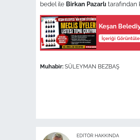
İş Dünyası
bedel ile
Birkan Pazarlı
tarafından k
Bilim Teknoloji
Keşan Belediye
English News
İçeriği Görüntül
Canlı Maç
Finans
Muhabir:
SÜLEYMAN BEZBAŞ
Genel-A
Gündem-Eğitim
EDITÖR HAKKINDA