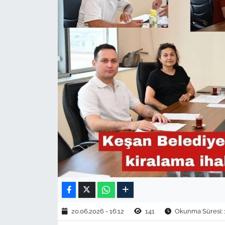
TARIM VE HAYVANCILIK
KÜLTÜR SANAT
RESMİ İLAN
SPOR
YAŞAM
EDİRNE
TEKİRDAĞ
KIRKLARELİ
20.06.2026 - 16:12
141
Okunma Süresi: 
ÇANAKKALE