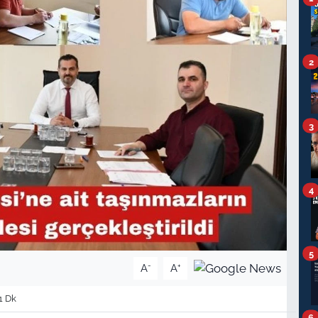
2
3
4
5
-
+
A
A
1 Dk
6