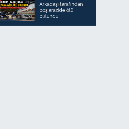
Arkadaşı tarafından
boş arazide ölü
bulundu