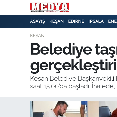
KEŞAN
ASAYİŞ
KEŞAN
EDİRNE
İPSALA
ENE
E-GAZETE
KEŞAN
Belediye taş
ASAYİŞ
gerçekleştiri
SİYASET
GÜNDEM
Keşan Belediye Başkanvekili 
saat 15.00’da başladı. İhalede, 
EKONOMİ
SAĞLIK
EĞİTİM