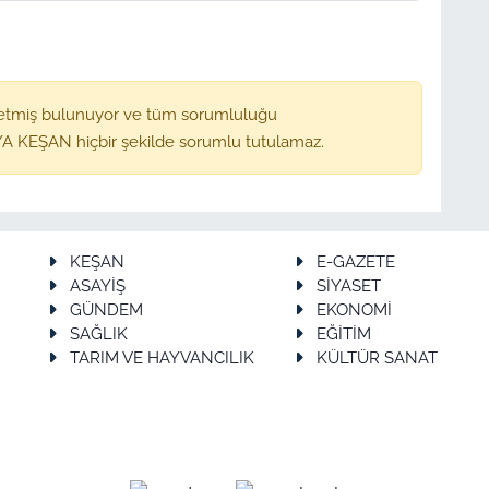
etmiş bulunuyor ve tüm sorumluluğu
A KEŞAN hiçbir şekilde sorumlu tutulamaz.
KEŞAN
E-GAZETE
ASAYİŞ
SİYASET
GÜNDEM
EKONOMİ
SAĞLIK
EĞİTİM
TARIM VE HAYVANCILIK
KÜLTÜR SANAT