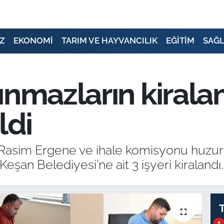
Z
EKONOMİ
TARIM VE HAYVANCILIK
EĞİTİM
SAĞL
ınmazların kirala
ldi
Rasim Ergene ve ihale komisyonu huzurun
Keşan Belediyesi’ne ait 3 işyeri kiralandı.
1