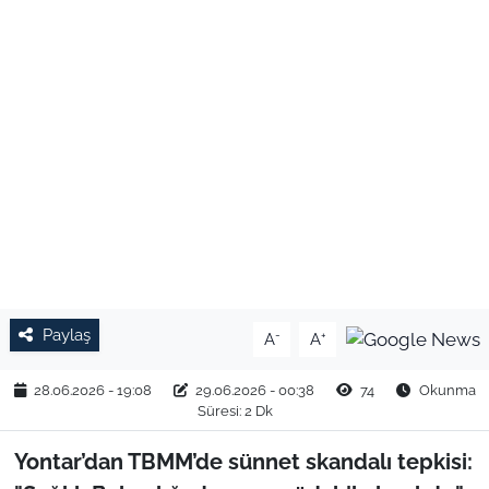
TARIM VE HAYVANCILIK
KÜLTÜR SANAT
RESMİ İLAN
SPOR
YAŞAM
EDİRNE
Paylaş
-
+
A
A
TEKİRDAĞ
28.06.2026 - 19:08
29.06.2026 - 00:38
74
Okunma
Süresi: 2 Dk
KIRKLARELİ
Yontar’dan TBMM’de sünnet skandalı tepkisi:
ÇANAKKALE