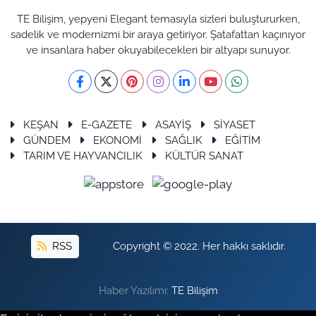
TE Bilişim, yepyeni Elegant temasıyla sizleri buluştururken,
sadelik ve modernizmi bir araya getiriyor. Şatafattan kaçınıyor
ve insanlara haber okuyabilecekleri bir altyapı sunuyor.
KEŞAN
E-GAZETE
ASAYİŞ
SİYASET
GÜNDEM
EKONOMİ
SAĞLIK
EĞİTİM
TARIM VE HAYVANCILIK
KÜLTÜR SANAT
RSS
Copyright © 2022. Her hakkı saklıdır.
Haber Yazılımı:
TE Bilişim