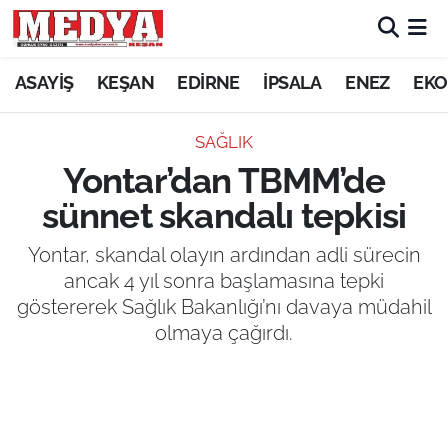
KEŞAN
ASAYİŞ
KEŞAN
EDİRNE
İPSALA
ENEZ
EKO
E-GAZETE
SAĞLIK
Yontar’dan TBMM’de
ASAYİŞ
sünnet skandalı tepkisi
SİYASET
Yontar, skandal olayın ardından adli sürecin
ancak 4 yıl sonra başlamasına tepki
GÜNDEM
göstererek Sağlık Bakanlığı’nı davaya müdahil
olmaya çağırdı.
EKONOMİ
SAĞLIK
EĞİTİM