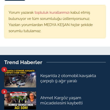
Yorum yazarak
topluluk kurallarımızı
kabul etmiş
bulunuyor ve tüm sorumluluğu üstleniyorsunuz.
Yazılan yorumlardan MEDYA KEŞAN hiçbir şekilde
sorumlu tutulamaz.
Trend Haberler
1
Keşan’da 2 otomobil kavşakta
çarpıştı 9 ağır yaralı
2
Ahmet Kargöz yaşam
mücadelesini kaybetti