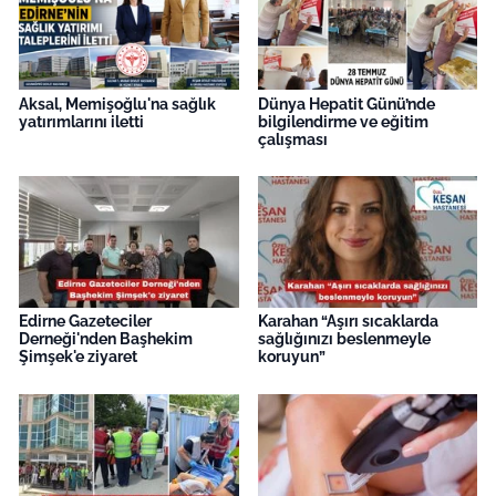
Aksal, Memişoğlu'na sağlık
Dünya Hepatit Günü’nde
yatırımlarını iletti
bilgilendirme ve eğitim
çalışması
Edirne Gazeteciler
Karahan “Aşırı sıcaklarda
Derneği'nden Başhekim
sağlığınızı beslenmeyle
Şimşek'e ziyaret
koruyun”