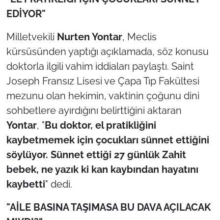
İş Dünyası
EDİYOR"
Bilim Teknoloji
Milletvekili
Nurten Yontar
, Meclis
kürsüsünden yaptığı açıklamada, söz konusu
English News
doktorla ilgili vahim iddiaları paylaştı. Saint
Canlı Maç
Joseph Fransız Lisesi ve Çapa Tıp Fakültesi
mezunu olan hekimin, vaktinin çoğunu dini
Finans
sohbetlere ayırdığını belirttiğini aktaran
Yontar
, "
Bu doktor, el pratikliğini
Genel-A
kaybetmemek için çocukları sünnet ettiğini
söylüyor. Sünnet ettiği 27 günlük Zahit
Gündem-Eğitim
bebek, ne yazık ki kan kaybından hayatını
kaybetti
" dedi.
"AİLE BASINA TAŞIMASA BU DAVA AÇILACAK