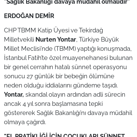
"Sağlık Bakanlığı davaya müdahil olmalıdır"
TÜRKİYE
ERDOĞAN DEMİR
CHP TBMM Katip Üyesi ve Tekirdağ
Bölge
Milletvekili
Nurten Yontar
, Türkiye Büyük
Güvenlik
Millet Meclisi’nde (TBMM) yaptığı konuşmada,
İstanbul Fatih’te özel muayenehanesi bulunan
Genel
bir genel cerrahın hatalı sünnet operasyonu
sonucu 27 günlük bir bebeğin ölümüne
Politika
neden olduğu iddialarını gündeme taşıdı.
Flaş Haber
Yontar,
skandal olayın ardından adli sürecin
ancak 4 yıl sonra başlamasına tepki
Dış Haberler
göstererek Sağlık Bakanlığı’nı davaya müdahil
olmaya çağırdı.
Magazin
"EL PRATİKLİĞİ İÇİN ÇOCUKLARI SÜNNET