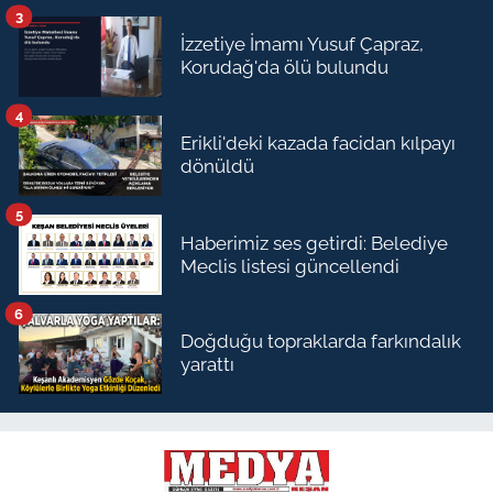
3
İzzetiye İmamı Yusuf Çapraz,
Korudağ'da ölü bulundu
4
Erikli'deki kazada facidan kılpayı
dönüldü
5
Haberimiz ses getirdi: Belediye
Meclis listesi güncellendi
6
Doğduğu topraklarda farkındalık
yarattı