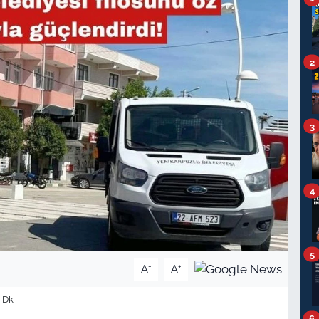
2
3
4
5
-
+
A
A
 Dk
6