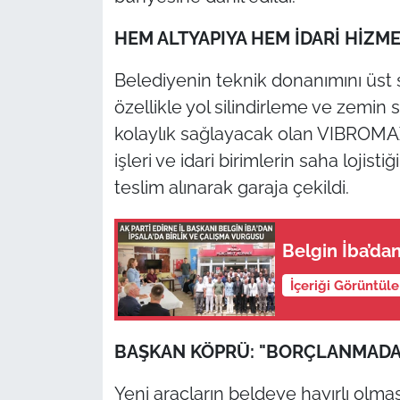
İş Dünyası
HEM ALTYAPIYA HEM İDARİ HİZM
Bilim Teknoloji
Belediyenin teknik donanımını üst
English News
özellikle yol silindirleme ve zemin
kolaylık sağlayacak olan VIBROMAX 
Canlı Maç
işleri ve idari birimlerin saha lojist
teslim alınarak garaja çekildi.
Finans
Genel-A
Belgin İba’dan
Gündem-Eğitim
İçeriği Görüntül
BAŞKAN KÖPRÜ: "BORÇLANMADAN
Yeni araçların beldeye hayırlı olma