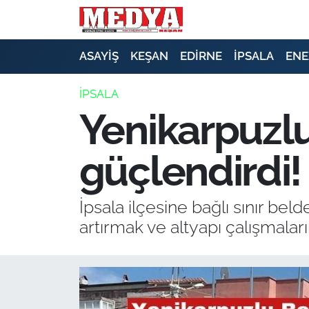
KEŞAN
ASAYİŞ
KEŞAN
EDİRNE
İPSALA
ENE
E-GAZETE
İPSALA
Yenikarpuzlu
ASAYİŞ
güçlendirdi!
SİYASET
GÜNDEM
İpsala ilçesine bağlı sınır bel
artırmak ve altyapı çalışmaları
EKONOMİ
SAĞLIK
EĞİTİM