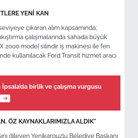
ETLERE YENİ KAN
 seviyeye çıkaran alım kapsamında;
 sıkıştırma çalışmalarında sahada büyük
2000 model silindir iş makinesi ile fen
iğinde kullanılacak Ford Transit hizmet aracı
 İpsala’da birlik ve çalışma vurgusu
e
, ÖZ KAYNAKLARIMIZLA ALDIK"
sını dileyen Yenikarpuzlu Belediye Başkanı