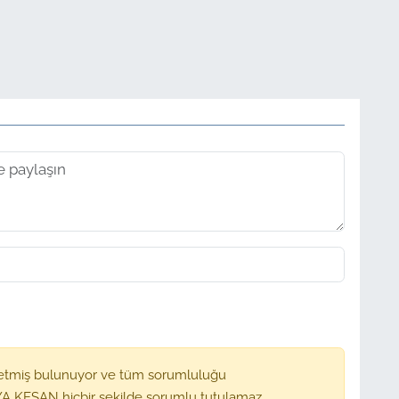
etmiş bulunuyor ve tüm sorumluluğu
A KEŞAN hiçbir şekilde sorumlu tutulamaz.