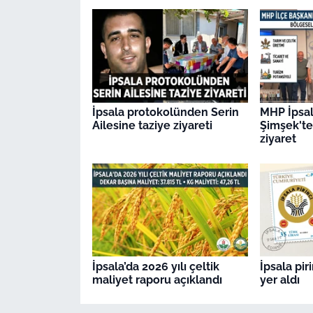
İpsala protokolünden Serin
MHP İpsal
Ailesine taziye ziyareti
Şimşek't
ziyaret
İpsala’da 2026 yılı çeltik
İpsala pir
maliyet raporu açıklandı
yer aldı