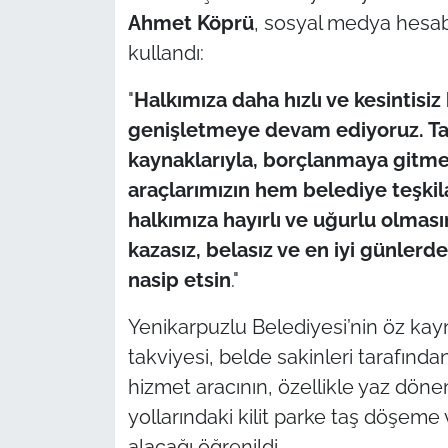
Ahmet Köprü
, sosyal medya hesabı
kullandı:
"
Halkımıza daha hızlı ve kesintisi
genişletmeye devam ediyoruz. T
kaynaklarıyla, borçlanmaya gitm
araçlarımızın hem belediye teşki
halkımıza hayırlı ve uğurlu olmas
kazasız, belasız ve en iyi günler
nasip etsin
."
Yenikarpuzlu Belediyesi’nin öz kay
takviyesi, belde sakinleri tarafından
hizmet aracının, özellikle yaz döne
yollarındaki kilit parke taş döşeme 
alacağı öğrenildi.