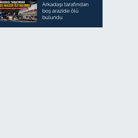
Arkadaşı tarafından
boş arazide ölü
bulundu