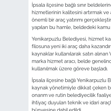
İpsala ilçesine bağlı sınır beldeler
TÜRKİYE
hizmetlerinin kalitesini artırmak ve
önemli bir araç yatırımı gerçekleşti
Bölge
yapılan bu hamle, beldedeki kamu h
Güvenlik
Yenikarpuzlu Belediyesi, hizmet kal
filosuna yeni iki araç daha kazand
Genel
kaynaklar kullanılarak satın alınan
marka hizmet aracı, belde genelind
Politika
kullanılmak üzere göreve başladı.
Flaş Haber
İpsala ilçesine bağlı Yenikarpuzlu B
kaynak yönetimiyle dikkat çeken bir
Dış Haberler
onarım ve rutin belediyecilik faaliy
Magazin
ihtiyaç duyulan teknik ve idari ara
bünyesine dahil edildi.