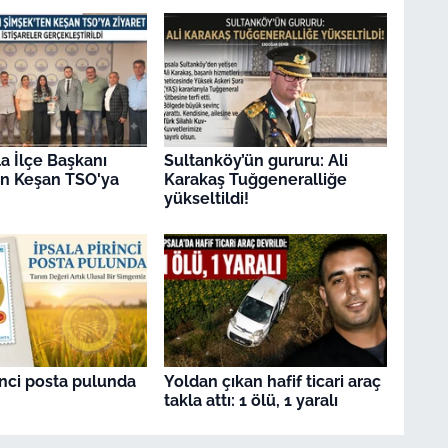
a İlçe Başkanı
Sultanköy’ün gururu: Ali
en Keşan TSO'ya
Karakaş Tuğgeneralliğe
yükseltildi!
inci posta pulunda
Yoldan çıkan hafif ticari araç
takla attı: 1 ölü, 1 yaralı