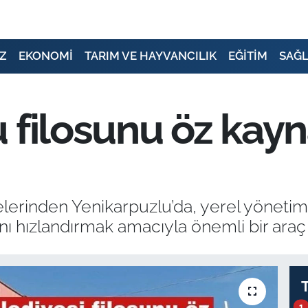
Z
EKONOMİ
TARIM VE HAYVANCILIK
EĞİTİM
SAĞL
 filosunu öz kayn
delerinden Yenikarpuzlu’da, yerel yönetim 
nı hızlandırmak amacıyla önemli bir araç y
1