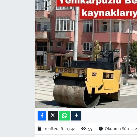
TARIM VE HAYVANCILIK
KÜLTÜR SANAT
RESMİ İLAN
SPOR
YAŞAM
EDİRNE
TEKİRDAĞ
KIRKLARELİ
01.06.2026 - 17:42
59
Okunma Süresi: 2
ÇANAKKALE