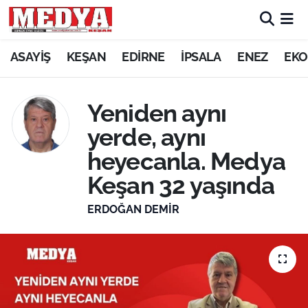
KEŞAN
ASAYİŞ
KEŞAN
EDİRNE
İPSALA
ENEZ
EKO
E-GAZETE
Yeniden aynı
ASAYİŞ
yerde, aynı
heyecanla. Medya
SİYASET
Keşan 32 yaşında
GÜNDEM
ERDOĞAN DEMIR
EKONOMİ
SAĞLIK
EĞİTİM