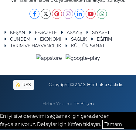
ve insanlara haber okuyabilecekleri bir altyapı sunuyor.
KEŞAN
E-GAZETE
ASAYİŞ
SİYASET
GÜNDEM
EKONOMİ
SAĞLIK
EĞİTİM
TARIM VE HAYVANCILIK
KÜLTÜR SANAT
RSS
Copyright © 2022. Her hakkı saklıdır.
Haber Yazılımı:
TE Bilişim
En iyi site deneyimi sağlamak için çerezlerden
faydalanıyoruz. Detaylar için lütfen tıklayın.
Tamam