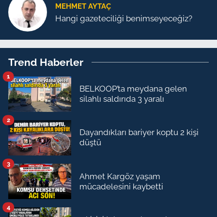
MEHMET AYTAÇ
Hangi gazeteciliği benimseyeceğiz?
Trend Haberler
1
BELKOOP’ta meydana gelen
silahlı saldırıda 3 yaralı
2
Dayandıkları bariyer koptu 2 kişi
düştü
3
Ahmet Kargöz yaşam
mücadelesini kaybetti
4