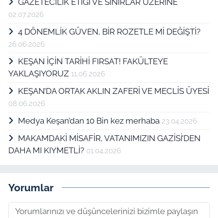
GAZETECİLİK ETİĞİ VE SINIRLAR ÜZERİNE
02.07.2026
4 DÖNEMLİK GÜVEN, BİR ROZETLE Mİ DEĞİŞTİ?
26.06.2026
KEŞAN İÇİN TARİHİ FIRSAT! FAKÜLTEYE
YAKLAŞIYORUZ
11.06.2026
KEŞAN’DA ORTAK AKLIN ZAFERİ VE MECLİS ÜYESİ
08.06.2026
Medya Keşan’dan 10 Bin kez merhaba
23.04.2026
MAKAMDAKİ MİSAFİR, VATANIMIZIN GAZİSİ’DEN
DAHA MI KIYMETLİ?
01.04.2026
Yorumlar