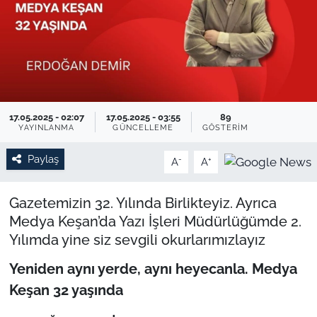
TARIM VE HAYVANCILIK
KÜLTÜR SANAT
RESMİ İLAN
17.05.2025 - 02:07
17.05.2025 - 03:55
89
YAYINLANMA
GÜNCELLEME
GÖSTERIM
SPOR
Paylaş
-
+
A
A
YAŞAM
Gazetemizin 32. Yılında Birlikteyiz. Ayrıca
EDİRNE
Medya Keşan’da Yazı İşleri Müdürlüğümde 2.
Yılımda yine siz sevgili okurlarımızlayız
TEKİRDAĞ
Yeniden aynı yerde, aynı heyecanla. Medya
KIRKLARELİ
Keşan 32 yaşında
ÇANAKKALE