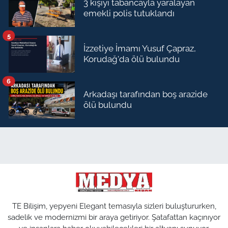
3 kişiyi tabancayla yaralayan
emekli polis tutuklandı
5
İzzetiye İmamı Yusuf Çapraz,
Korudağ'da ölü bulundu
6
Arkadaşı tarafından boş arazide
ölü bulundu
TE Bilişim, yepyeni Elegant temasıyla sizleri buluştururken,
sadelik ve modernizmi bir araya getiriyor. Şatafattan kaçınıyor