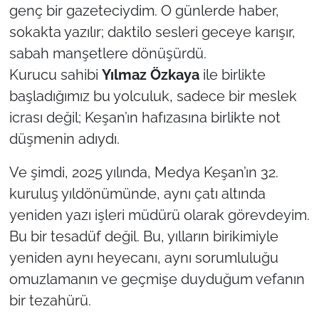
İş Dünyası
genç bir gazeteciydim. O günlerde haber,
sokakta yazılır; daktilo sesleri geceye karışır,
Bilim Teknoloji
sabah manşetlere dönüşürdü.
Kurucu sahibi
Yılmaz Özkaya
ile birlikte
English News
başladığımız bu yolculuk, sadece bir meslek
Canlı Maç
icrası değil; Keşan’ın hafızasına birlikte not
düşmenin adıydı.
Finans
Ve şimdi, 2025 yılında, Medya Keşan’ın 32.
Genel-A
kuruluş yıldönümünde, aynı çatı altında
yeniden yazı işleri müdürü olarak görevdeyim.
Gündem-Eğitim
Bu bir tesadüf değil. Bu, yılların birikimiyle
yeniden aynı heyecanı, aynı sorumluluğu
omuzlamanın ve geçmişe duyduğum vefanın
bir tezahürü.