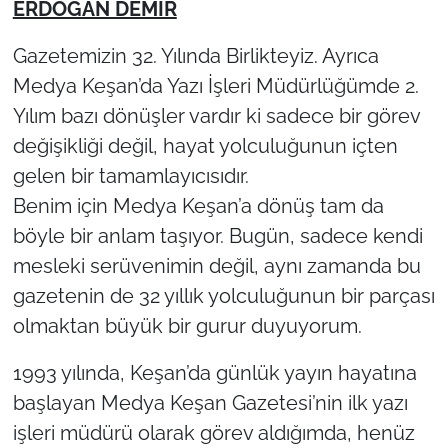
ERDOĞAN DEMİR
TÜRKİYE
Gazetemizin 32. Yılında Birlikteyiz. Ayrıca
Medya Keşan’da Yazı İşleri Müdürlüğümde 2.
Bölge
Yılım bazı dönüşler vardır ki sadece bir görev
değişikliği değil, hayat yolculuğunun içten
Güvenlik
gelen bir tamamlayıcısıdır.
Genel
Benim için Medya Keşan’a dönüş tam da
böyle bir anlam taşıyor. Bugün, sadece kendi
Politika
mesleki serüvenimin değil, aynı zamanda bu
gazetenin de 32 yıllık yolculuğunun bir parçası
Flaş Haber
olmaktan büyük bir gurur duyuyorum.
Dış Haberler
1993 yılında, Keşan’da günlük yayın hayatına
başlayan Medya Keşan Gazetesi’nin ilk yazı
Magazin
işleri müdürü olarak görev aldığımda, henüz