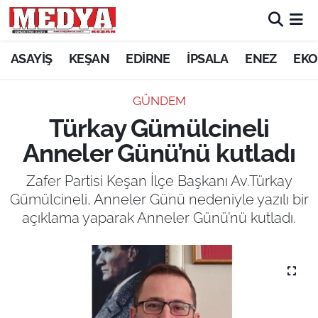
KEŞAN
ASAYİŞ
KEŞAN
EDİRNE
İPSALA
ENEZ
EKO
E-GAZETE
GÜNDEM
Türkay Gümülcineli
ASAYİŞ
Anneler Günü’nü kutladı
SİYASET
Zafer Partisi Keşan İlçe Başkanı Av.Türkay
Gümülcineli, Anneler Günü nedeniyle yazılı bir
GÜNDEM
açıklama yaparak Anneler Günü’nü kutladı.
EKONOMİ
SAĞLIK
EĞİTİM