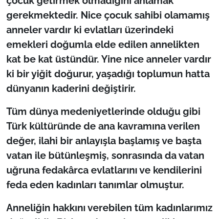
çocuk getirmek olmadığını anlamak
İş Dünyası
gerekmektedir. Nice çocuk sahibi olamamış
Bilim Teknoloji
anneler vardır ki evlatları üzerindeki
emekleri doğumla elde edilen annelikten
English News
kat be kat üstündür. Yine nice anneler vardır
ki bir yiğit doğurur, yaşadığı toplumun hatta
Canlı Maç
dünyanın kaderini değiştirir.
Finans
Tüm dünya medeniyetlerinde olduğu gibi
Türk kültüründe de ana kavramına verilen
Genel-A
değer, ilahi bir anlayışla başlamış ve başta
Gündem-Eğitim
vatan ile bütünleşmiş, sonrasında da vatan
uğruna fedakârca evlatlarını ve kendilerini
feda eden kadınları tanımlar olmuştur.
Anneliğin hakkını verebilen tüm kadınlarımız