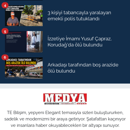
4
3 kişiyi tabancayla yaralayan
emekli polis tutuklandı
5
İzzetiye İmamı Yusuf Çapraz,
Korudağ'da ölü bulundu
6
Arkadaşı tarafından boş arazide
ölü bulundu
TE Bilişim, yepyeni Elegant temasıyla sizleri buluştururken,
sadelik ve modernizmi bir araya getiriyor. Şatafattan kaçınıyor
ve insanlara haber okuyabilecekleri bir altyapı sunuyor.