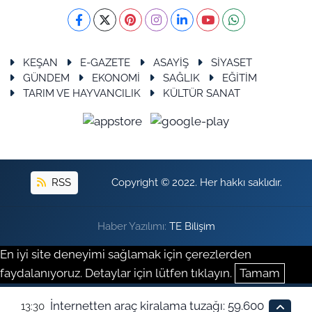
KEŞAN
E-GAZETE
ASAYİŞ
SİYASET
GÜNDEM
EKONOMİ
SAĞLIK
EĞİTİM
TARIM VE HAYVANCILIK
KÜLTÜR SANAT
RSS
Copyright © 2022. Her hakkı saklıdır.
Haber Yazılımı:
TE Bilişim
En iyi site deneyimi sağlamak için çerezlerden
faydalanıyoruz. Detaylar için lütfen tıklayın.
Tamam
İnternetten araç kiralama tuzağı: 59.600
13:30