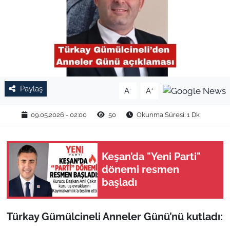
TARIM VE HAYVANCILIK
KÜLTÜR SANAT
RESMİ İLAN
Paylaş
-
+
A
A
SPOR
09.05.2026 - 02:00
50
Okunma Süresi: 1 Dk
YAŞAM
EDİRNE
Keşan’da "Yeni Parti"
dönemi resmen
TEKİRDAĞ
başladı
KIRKLARELİ
Türkay Gümülcineli Anneler Günü’nü kutladı:
ÇANAKKALE