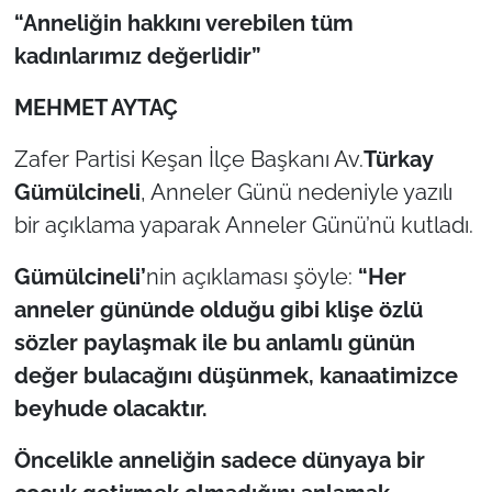
“Anneliğin hakkını verebilen tüm
TÜRKİYE
kadınlarımız değerlidir”
MEHMET AYTAÇ
Bölge
Zafer Partisi Keşan İlçe Başkanı Av.
Türkay
Güvenlik
Gümülcineli
, Anneler Günü nedeniyle yazılı
Genel
bir açıklama yaparak Anneler Günü’nü kutladı.
Gümülcineli’
nin açıklaması şöyle:
“Her
Politika
anneler gününde olduğu gibi klişe özlü
Flaş Haber
sözler paylaşmak ile bu anlamlı günün
değer bulacağını düşünmek, kanaatimizce
Dış Haberler
beyhude olacaktır.
Magazin
Öncelikle anneliğin sadece dünyaya bir