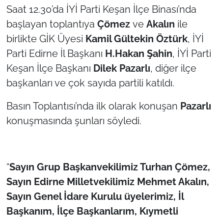
İş Dünyası
Saat 12.30’da İYİ Parti Keşan İlçe Binası’nda
başlayan toplantıya
Çömez
ve
Akalın
ile
Bilim Teknoloji
birlikte GİK Üyesi
Kamil Gültekin Öztürk
, İYİ
Parti Edirne İl Başkanı
H.Hakan Şahin
, İYİ Parti
English News
Keşan İlçe Başkanı
Dilek Pazarlı
, diğer ilçe
Canlı Maç
başkanları ve çok sayıda partili katıldı.
Finans
Basın Toplantısı’nda ilk olarak konuşan
Pazarlı
konuşmasında şunları söyledi.
Genel-A
Gündem-Eğitim
“
Sayın Grup Başkanvekilimiz Turhan Çömez,
Sayın Edirne Milletvekilimiz Mehmet Akalın,
Sayın Genel İdare Kurulu üyelerimiz, İl
Başkanım, İlçe Başkanlarım, Kıymetli