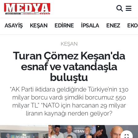
KEŞAN
ASAYİŞ
KEŞAN
EDİRNE
İPSALA
ENEZ
EKO
E-GAZETE
KEŞAN
Turan Çömez Keşan'da
ASAYİŞ
esnaf ve vatandaşla
SİYASET
buluştu
GÜNDEM
“AK Parti iktidara geldiğinde Türkiye’nin 130
milyar borcu vardı şimdiki borcumuz 550
EKONOMİ
milyar TL” “NATO için harcanan 29 milyar
liranın kaynağı nerden geliyor?
SAĞLIK
EĞİTİM