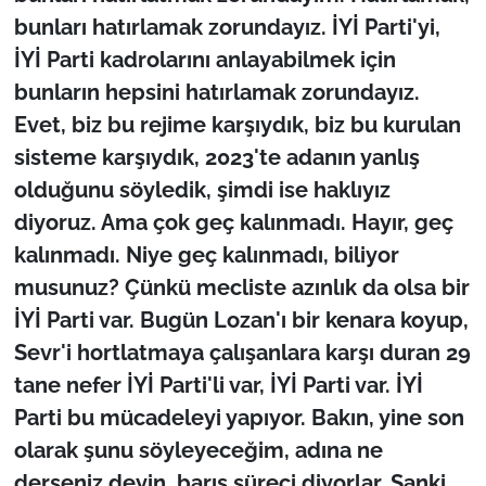
bunları hatırlamak zorundayız. İYİ Parti'yi,
İYİ Parti kadrolarını anlayabilmek için
bunların hepsini hatırlamak zorundayız.
Evet, biz bu rejime karşıydık, biz bu kurulan
sisteme karşıydık, 2023'te adanın yanlış
olduğunu söyledik, şimdi ise haklıyız
diyoruz. Ama çok geç kalınmadı. Hayır, geç
kalınmadı. Niye geç kalınmadı, biliyor
musunuz? Çünkü mecliste azınlık da olsa bir
İYİ Parti var. Bugün Lozan'ı bir kenara koyup,
Sevr'i hortlatmaya çalışanlara karşı duran 29
tane nefer İYİ Parti'li var, İYİ Parti var. İYİ
Parti bu mücadeleyi yapıyor. Bakın, yine son
olarak şunu söyleyeceğim, adına ne
derseniz deyin, barış süreci diyorlar. Sanki