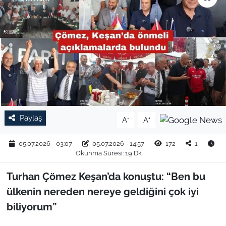
TARIM VE HAYVANCILIK
KÜLTÜR SANAT
RESMİ İLAN
SPOR
Paylaş
-
+
A
A
YAŞAM
05.07.2026 - 03:07
05.07.2026 - 14:57
172
1
EDİRNE
Okunma Süresi: 19 Dk
TEKİRDAĞ
Turhan Çömez Keşan’da konuştu: “Ben bu
ülkenin nereden nereye geldiğini çok iyi
KIRKLARELİ
biliyorum”
ÇANAKKALE