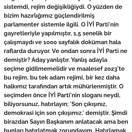
sistemdi, rejim değişikliğiydi. O yüzden de
bizim hazırlığımız güçlendirilmiş
parlamenter sistemle ilgili. O İYİ Parti'nin
gayretleriyle yapılmıştır, 1,5 senelik bir
çalışmaydı ve 1000 sayfalık doküman hala
raflarda duruyor. Ve ondan sonra İYİ Parti ne
demiştir? Aday yanlıştır. Yanlış adayla
seçime gidilmemelidir ve maalesef 2023'te
bu rejim, bu tek adam rejimi, bir kez daha
halkımız tarafından artık mühürlenmiştir. O
seçimden önce İYİ Parti'nin sloganı neydi,
biliyorsunuz, hatırlayın; 'Son çıkışınız,
demokrasi için son çıkışımız.' demiştir. Şimdi
birazdan Sayın Başkanım anlatacak ama ben
bunları hatırlatmak zorundayım. Hatırlamak,