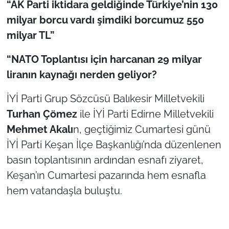
“AK Parti iktidara geldiğinde Türkiye’nin 130
milyar borcu vardı şimdiki borcumuz 550
TÜRKİYE
milyar TL”
Bölge
“NATO Toplantısı için harcanan 29 milyar
liranın kaynağı nerden geliyor?
Güvenlik
İYİ Parti Grup Sözcüsü Balıkesir Milletvekili
Genel
Turhan Çömez
ile İYİ Parti Edirne Milletvekili
Mehmet Akalı
n, geçtiğimiz Cumartesi günü
Politika
İYİ Parti Keşan İlçe Başkanlığı’nda düzenlenen
Flaş Haber
basın toplantısının ardından esnafı ziyaret,
Keşan’ın Cumartesi pazarında hem esnafla
Dış Haberler
hem vatandaşla buluştu.
Magazin