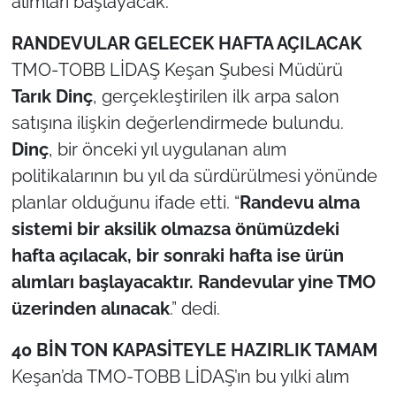
alımları başlayacak.
RANDEVULAR GELECEK HAFTA AÇILACAK
TÜRKİYE
TMO‑TOBB LİDAŞ Keşan Şubesi Müdürü
Bölge
Tarık Dinç
, gerçekleştirilen ilk arpa salon
satışına ilişkin değerlendirmede bulundu.
Güvenlik
Dinç
, bir önceki yıl uygulanan alım
politikalarının bu yıl da sürdürülmesi yönünde
Genel
planlar olduğunu ifade etti. “
Randevu alma
Politika
sistemi bir aksilik olmazsa önümüzdeki
hafta açılacak, bir sonraki hafta ise ürün
Flaş Haber
alımları başlayacaktır. Randevular yine TMO
üzerinden alınacak
.” dedi.
Dış Haberler
40 BİN TON KAPASİTEYLE HAZIRLIK TAMAM
Magazin
Keşan’da TMO‑TOBB LİDAŞ’ın bu yılki alım