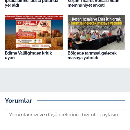
İpsala pirinci posta pulunda
Keşan Ticaret Borsası'ndan
yer aldı
memnuniyet anketi
Edirne Valiliği’nden kritik
Bölgede tarımsal gelecek
uyarı
masaya yatırıldı
Yorumlar