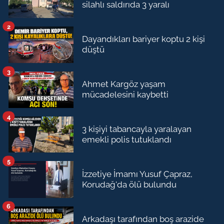
silahlı saldırıda 3 yaralı
2
Dayandıkları bariyer koptu 2 kişi
düştü
3
Ahmet Kargöz yaşam
mücadelesini kaybetti
4
3 kişiyi tabancayla yaralayan
emekli polis tutuklandı
5
İzzetiye İmamı Yusuf Çapraz,
Korudağ'da ölü bulundu
6
Arkadaşı tarafından boş arazide