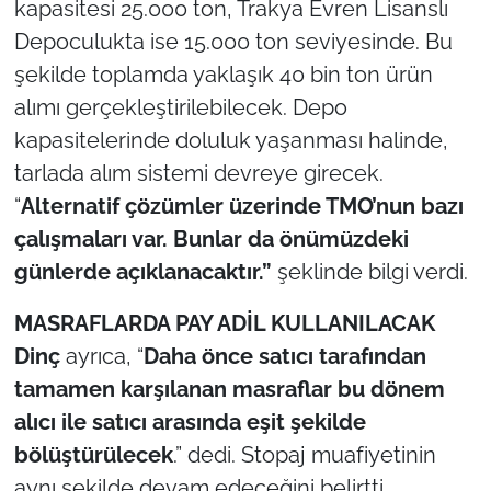
kapasitesi 25.000 ton, Trakya Evren Lisanslı
İş Dünyası
Depoculukta ise 15.000 ton seviyesinde. Bu
Bilim Teknoloji
şekilde toplamda yaklaşık 40 bin ton ürün
alımı gerçekleştirilebilecek. Depo
English News
kapasitelerinde doluluk yaşanması halinde,
tarlada alım sistemi devreye girecek.
Canlı Maç
“
Alternatif çözümler üzerinde TMO’nun bazı
Finans
çalışmaları var. Bunlar da önümüzdeki
günlerde açıklanacaktır.”
şeklinde bilgi verdi.
Genel-A
MASRAFLARDA PAY ADİL KULLANILACAK
Gündem-Eğitim
Dinç
ayrıca, “
Daha önce satıcı tarafından
tamamen karşılanan masraflar bu dönem
alıcı ile satıcı arasında eşit şekilde
bölüştürülecek
.” dedi. Stopaj muafiyetinin
aynı şekilde devam edeceğini belirtti.