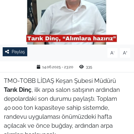
TARIM VE HAYVANCILIK
KÜLTÜR SANAT
RESMİ İLAN
Paylaş
-
+
A
A
SPOR
14.06.2025 - 23:20
335
YAŞAM
TMO‑TOBB LİDAŞ Keşan Şubesi Müdürü
EDİRNE
Tarık Dinç
, ilk arpa salon satışının ardından
depolardaki son durumu paylaştı. Toplam
TEKİRDAĞ
40 000 ton kapasiteye sahip sistemde,
randevu uygulaması önümüzdeki hafta
KIRKLARELİ
açılacak ve önce buğday, ardından arpa
ÇANAKKALE