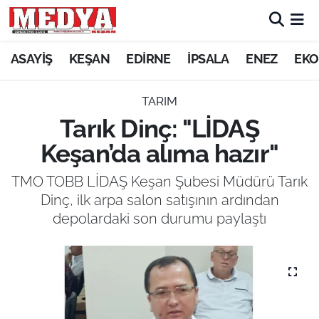
KEŞAN
ASAYİŞ
KEŞAN
EDİRNE
İPSALA
ENEZ
EKO
E-GAZETE
TARIM
Tarık Dinç: "LİDAŞ
ASAYİŞ
Keşan’da alıma hazır"
SİYASET
TMO TOBB LİDAŞ Keşan Şubesi Müdürü Tarık
Dinç, ilk arpa salon satışının ardından
GÜNDEM
depolardaki son durumu paylaştı
EKONOMİ
SAĞLIK
EĞİTİM