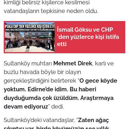
kimliği belirsiz kişilerce kesilmesi
vatandaşların tepkisine neden oldu.
TÜRKİYE
Bölge
İsmail Göksu ve CHP
'den yüzlerce kişi istifa
Güvenlik
etti
Genel
Sultanköy muhtarı
Mehmet Direk
, karlı ve
buzlu havada böyle bir olayın
Politika
gerçekleştirdiğini belirterek “
O gece köyde
Flaş Haber
yoktum. Edirne’de idim. Bu haberi
duyduğumda çok üzüldüm. Araştırmaya
Dış Haberler
devam ediyoruz
” dedi.
Magazin
Sultanköy’deki vatandaşlar, “
Zaten ağaç
sıkıntısı var, birde köyümüzün 100 yıllık