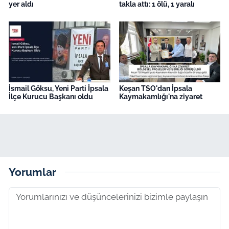
yer aldı
takla attı: 1 ölü, 1 yaralı
İsmail Göksu, Yeni Parti İpsala
Keşan TSO'dan İpsala
İlçe Kurucu Başkanı oldu
Kaymakamlığı'na ziyaret
Yorumlar