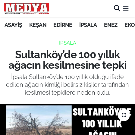
KEŞAN
ASAYİŞ
KEŞAN
EDİRNE
İPSALA
ENEZ
EKO
E-GAZETE
İPSALA
Sultanköy’de 100 yıllık
ASAYİŞ
ağacın kesilmesine tepki
SİYASET
İpsala Sultanköy’de 100 yıllık olduğu ifade
edilen ağacın kimliği belirsiz kişiler tarafından
GÜNDEM
kesilmesi tepkilere neden oldu.
EKONOMİ
SAĞLIK
EĞİTİM