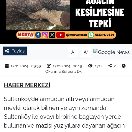
TARIM VE HAYVANCILIK
KÜLTÜR SANAT
RESMİ İLAN
Paylaş
-
+
A
A
SPOR
17.01.2024 - 09:59
17.01.2024 - 10:19
1712
2
YAŞAM
Okunma Süresi: 1 Dk
HABER MERKEZİ
EDİRNE
Sultanköy’de armudun altı veya armudun
TEKİRDAĞ
mevkii olarak bilinen ve aynı zamanda
KIRKLARELİ
Sultanköy ile ovayı birbirine bağlayan yerde
bulunan ve mazisi yüz yıllara dayanan ağacın
ÇANAKKALE