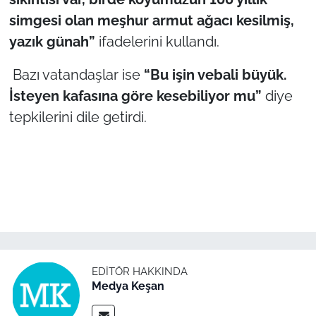
İş Dünyası
simgesi olan meşhur armut ağacı kesilmiş,
yazık günah”
ifadelerini kullandı.
Bilim Teknoloji
Bazı vatandaşlar ise
“Bu işin vebali büyük.
English News
İsteyen kafasına göre kesebiliyor mu”
diye
Canlı Maç
tepkilerini dile getirdi.
Finans
Genel-A
Gündem-Eğitim
EDITÖR HAKKINDA
Medya Keşan