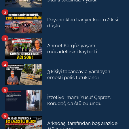
2
Dayandıkları bariyer koptu 2 kişi
düştü
3
Ahmet Kargöz yaşam
mücadelesini kaybetti
4
3 kişiyi tabancayla yaralayan
emekli polis tutuklandı
5
İzzetiye İmamı Yusuf Çapraz,
Korudağ'da ölü bulundu
6
Arkadaşı tarafından boş arazide