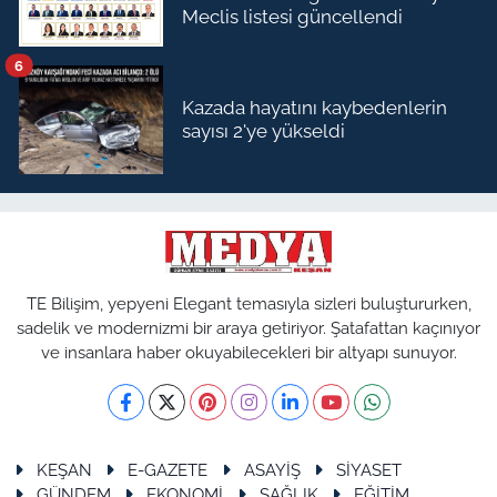
Meclis listesi güncellendi
6
Kazada hayatını kaybedenlerin
sayısı 2'ye yükseldi
TE Bilişim, yepyeni Elegant temasıyla sizleri buluştururken,
sadelik ve modernizmi bir araya getiriyor. Şatafattan kaçınıyor
ve insanlara haber okuyabilecekleri bir altyapı sunuyor.
KEŞAN
E-GAZETE
ASAYİŞ
SİYASET
GÜNDEM
EKONOMİ
SAĞLIK
EĞİTİM