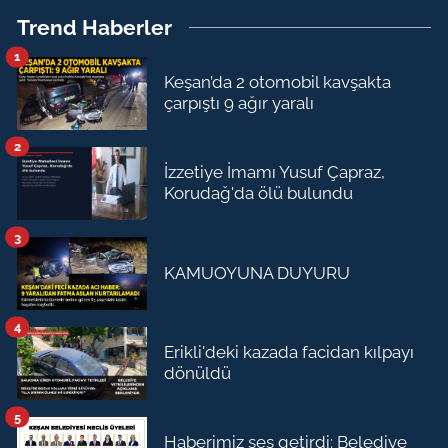
Trend Haberler
1
Keşan’da 2 otomobil kavşakta
çarpıştı 9 ağır yaralı
2
İzzetiye İmamı Yusuf Çapraz,
Korudağ'da ölü bulundu
3
KAMUOYUNA DUYURU
4
Erikli'deki kazada facidan kılpayı
dönüldü
5
Haberimiz ses getirdi: Belediye