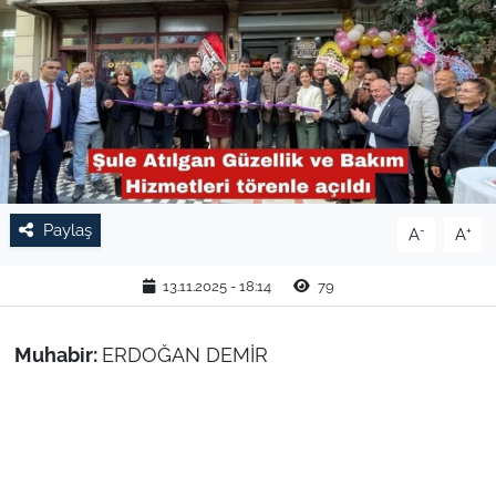
TARIM VE HAYVANCILIK
KÜLTÜR SANAT
RESMİ İLAN
SPOR
Paylaş
-
+
A
A
YAŞAM
13.11.2025 - 18:14
79
EDİRNE
Muhabir:
ERDOĞAN DEMİR
TEKİRDAĞ
KIRKLARELİ
ÇANAKKALE