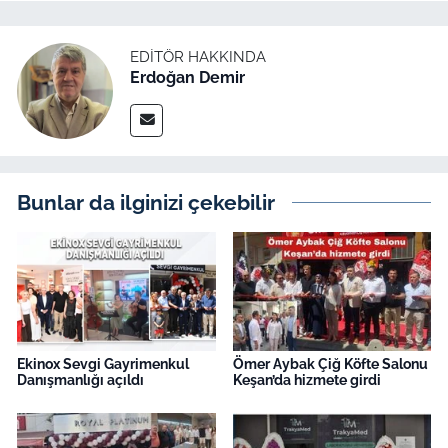
TÜRKİYE
EDITÖR HAKKINDA
Erdoğan Demir
Bölge
Güvenlik
Genel
Bunlar da ilginizi çekebilir
Politika
Flaş Haber
Dış Haberler
Ekinox Sevgi Gayrimenkul
Ömer Aybak Çiğ Köfte Salonu
Danışmanlığı açıldı
Keşan’da hizmete girdi
Magazin