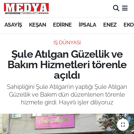
KEŞAN
ASAYİŞ
KEŞAN
EDİRNE
İPSALA
ENEZ
EKO
E-GAZETE
İŞ DÜNYASI
Şule Atılgan Güzellik ve
ASAYİŞ
Bakım Hizmetleri törenle
SİYASET
açıldı
GÜNDEM
Sahipliğini Şule Atılgan’ın yaptığı Şule Atılgan
Güzellik ve Bakım dün düzenlenen törenle
EKONOMİ
hizmete girdi. Hayırlı işler diliyoruz
SAĞLIK
EĞİTİM