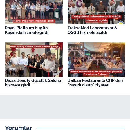
İş Dünyası
Bilim Teknoloji
Royal Platinum bugün
TrakyaMed Laboratuvar &
English News
Keşan'da hizmete girdi
OSGB hizmete açıldı
Canlı Maç
Finans
Genel-A
Diosa Beauty Güzellik Salonu
Balkan Restaurant’a CHP'den
hizmete girdi
"hayırlı olsun" ziyareti
Gündem-Eğitim
Yorumlar