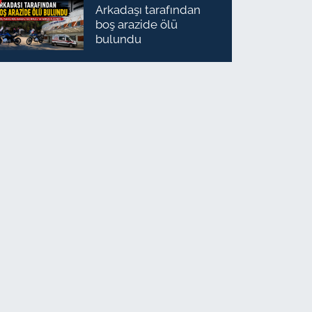
Arkadaşı tarafından
boş arazide ölü
bulundu