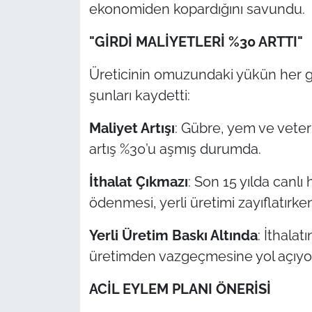
İş Dünyası
ekonomiden kopardığını savundu.
"GİRDİ MALİYETLERİ %30 ARTTI"
Bilim Teknoloji
Üreticinin omuzundaki yükün her ge
English News
şunları kaydetti:
Canlı Maç
Maliyet Artışı
: Gübre, yem ve veterin
Finans
artış %30’u aşmış durumda.
İthalat Çıkmazı
: Son 15 yılda canlı
Genel-A
ödenmesi, yerli üretimi zayıflatırke
Gündem-Eğitim
Yerli Üretim Baskı Altında
: İthala
üretimden vazgeçmesine yol açıyor
ACİL EYLEM PLANI ÖNERİSİ