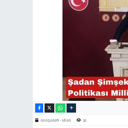
TARIM VE HAYVANCILIK
KÜLTÜR SANAT
RESMİ İLAN
SPOR
YAŞAM
EDİRNE
TEKİRDAĞ
KIRKLARELİ
02.03.2026 - 16:20
31
ÇANAKKALE