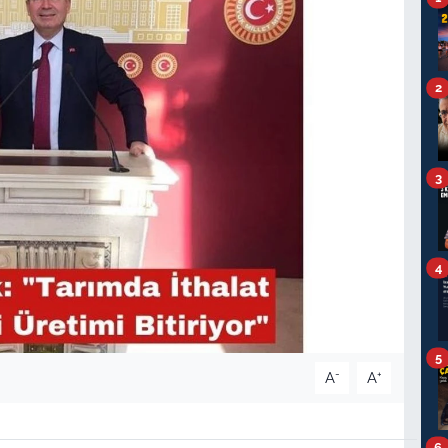
2
3
4
5
-
+
A
A
6