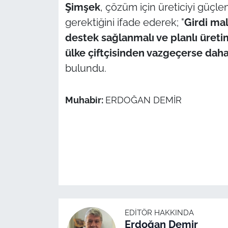
Şimşek
, çözüm için üreticiyi güçl
gerektiğini ifade ederek; "
Girdi mal
destek sağlanmalı ve planlı üretim 
ülke çiftçisinden vazgeçerse dah
bulundu.
Muhabir:
ERDOĞAN DEMİR
EDITÖR HAKKINDA
Erdoğan Demir