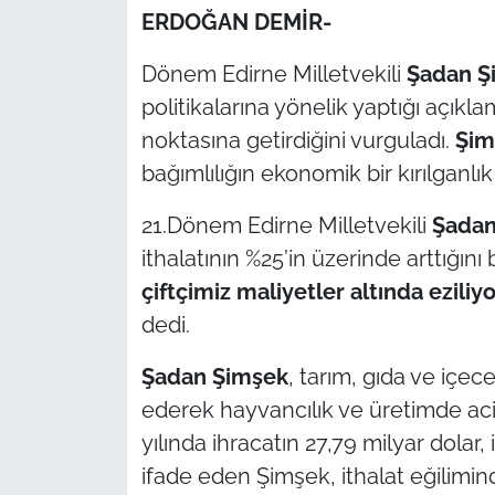
ERDOĞAN DEMİR-
TÜRKİYE
Dönem Edirne Milletvekili
Şadan Ş
politikalarına yönelik yaptığı açıkla
Bölge
noktasına getirdiğini vurguladı.
Şim
Güvenlik
bağımlılığın ekonomik bir kırılganlık
Genel
21.Dönem Edirne Milletvekili
Şadan
ithalatının %25’in üzerinde arttığını b
Politika
çiftçimiz maliyetler altında eziliyo
dedi.
Flaş Haber
Şadan Şimşek
, tarım, gıda ve içece
Dış Haberler
ederek hayvancılık ve üretimde aci
yılında ihracatın 27,79 milyar dolar,
Magazin
ifade eden Şimşek, ithalat eğiliminde