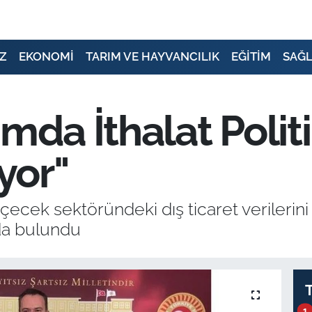
Z
EKONOMİ
TARIM VE HAYVANCILIK
EĞİTİM
SAĞL
mda İthalat Politi
iyor"
çecek sektöründeki dış ticaret verilerini
da bulundu
1