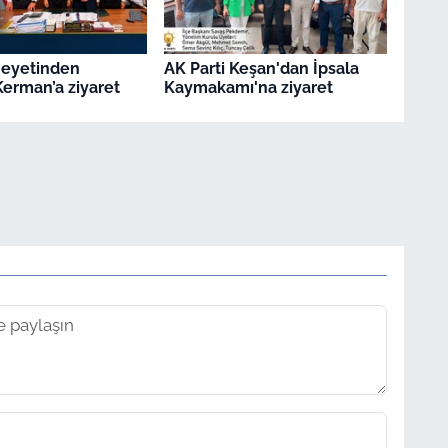
Heyetinden
AK Parti Keşan'dan İpsala
erman’a ziyaret
Kaymakamı'na ziyaret