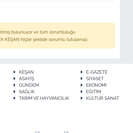
etmiş bulunuyor ve tüm sorumluluğu
A KEŞAN hiçbir şekilde sorumlu tutulamaz.
KEŞAN
E-GAZETE
ASAYİŞ
SİYASET
GÜNDEM
EKONOMİ
SAĞLIK
EĞİTİM
TARIM VE HAYVANCILIK
KÜLTÜR SANAT