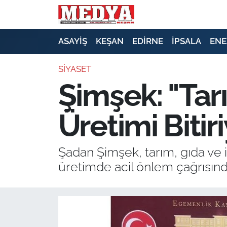
KEŞAN
ASAYİŞ
KEŞAN
EDİRNE
İPSALA
ENE
E-GAZETE
SİYASET
Şimşek: "Tarı
ASAYİŞ
Üretimi Bitir
SİYASET
GÜNDEM
Şadan Şimşek, tarım, gıda ve i
üretimde acil önlem çağrısın
EKONOMİ
SAĞLIK
EĞİTİM