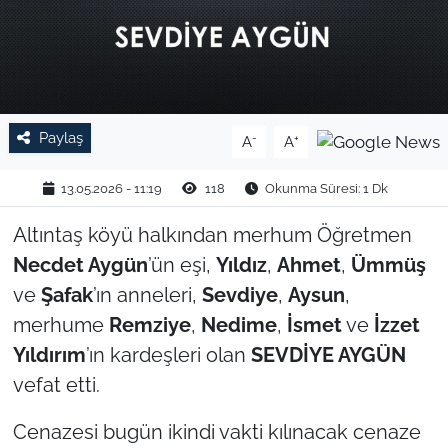
TARIM VE HAYVANCILIK
KÜLTÜR SANAT
RESMİ İLAN
Paylaş
-
+
A
A
SPOR
13.05.2026 - 11:19
118
Okunma Süresi: 1 Dk
Altıntaş köyü halkından merhum Öğretmen
YAŞAM
Necdet Aygün
’ün eşi,
Yıldız
,
Ahmet
,
Ümmüş
EDİRNE
ve
Şafak
’ın anneleri,
Sevdiye
,
Aysun
,
merhume
Remziye
,
Nedime
,
İsmet
ve
İzzet
TEKİRDAĞ
Yıldırım
’ın kardeşleri olan
SEVDİYE AYGÜN
vefat etti.
KIRKLARELİ
Cenazesi
bugün ikindi vakti kılınacak cenaze
ÇANAKKALE