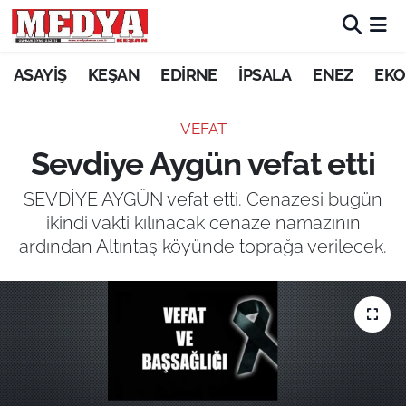
KEŞAN
ASAYİŞ
KEŞAN
EDİRNE
İPSALA
ENEZ
EKO
E-GAZETE
VEFAT
Sevdiye Aygün vefat etti
ASAYİŞ
SEVDİYE AYGÜN vefat etti. Cenazesi bugün
SİYASET
ikindi vakti kılınacak cenaze namazının
ardından Altıntaş köyünde toprağa verilecek.
GÜNDEM
EKONOMİ
SAĞLIK
EĞİTİM