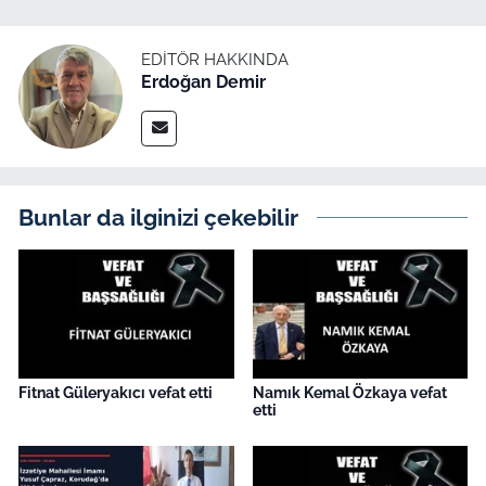
İş Dünyası
EDITÖR HAKKINDA
Bilim Teknoloji
Erdoğan Demir
English News
Canlı Maç
Bunlar da ilginizi çekebilir
Finans
Genel-A
Gündem-Eğitim
Fitnat Güleryakıcı vefat etti
Namık Kemal Özkaya vefat
etti