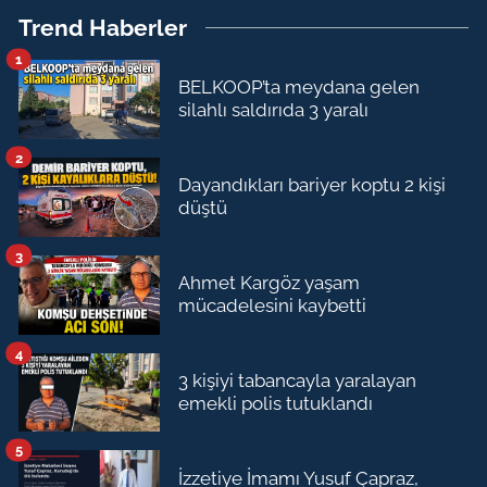
Trend Haberler
1
BELKOOP’ta meydana gelen
silahlı saldırıda 3 yaralı
2
Dayandıkları bariyer koptu 2 kişi
düştü
3
Ahmet Kargöz yaşam
mücadelesini kaybetti
4
3 kişiyi tabancayla yaralayan
emekli polis tutuklandı
5
İzzetiye İmamı Yusuf Çapraz,