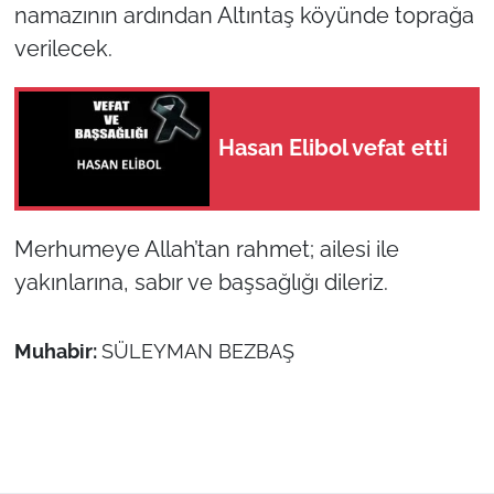
namazının ardından Altıntaş köyünde toprağa
verilecek.
TÜRKİYE
Bölge
Hasan Elibol vefat etti
Güvenlik
Genel
Merhumeye Allah’tan rahmet; ailesi ile
Politika
yakınlarına, sabır ve başsağlığı dileriz.
Flaş Haber
Muhabir:
SÜLEYMAN BEZBAŞ
Dış Haberler
Magazin