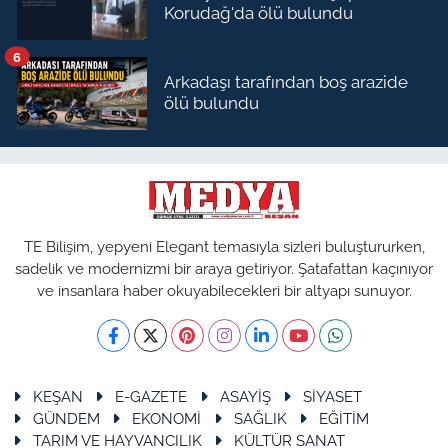
Korudağ'da ölü bulundu
6
Arkadaşı tarafından boş arazide
ölü bulundu
TE Bilişim, yepyeni Elegant temasıyla sizleri buluştururken,
sadelik ve modernizmi bir araya getiriyor. Şatafattan kaçınıyor
ve insanlara haber okuyabilecekleri bir altyapı sunuyor.
KEŞAN
E-GAZETE
ASAYİŞ
SİYASET
GÜNDEM
EKONOMİ
SAĞLIK
EĞİTİM
TARIM VE HAYVANCILIK
KÜLTÜR SANAT