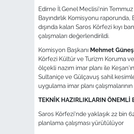
İş Dünyası
Edirne İl Genel Meclisi'nin Temmuz
Bayındırlık Komisyonu raporunda, E
Bilim Teknoloji
dışında kalan Saros Körfezi kıyı b
English News
çalışmaları değerlendirildi.
Canlı Maç
Komisyon Başkanı
Mehmet Güneş 
Körfezi Kültür ve Turizm Koruma ve
Finans
ölçekli nazım imar planı ile Keşan'
Sultaniçe ve Gülçavuş sahil kesiml
Genel-A
uygulama imar planı çalışmalarının 
Gündem-Eğitim
TEKNİK HAZIRLIKLARIN ÖNEML
Saros Körfezi'nde yaklaşık 22 bin 6
planlama çalışması yürütülüyor