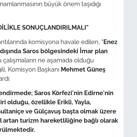
 tamamlanmasının büyük önem taşıdığı
DİLİKLE SONUÇLANDIRILMALI"
antılarında komisyona havale edilen, "
Enez
 dışında Saros bölgesindeki İmar plan
u çalışmaların ne aşamada olduğu
gili, Komisyon Başkanı
Mehmet Güneş
rdı:
dirmede; Saros Körfezi'nin Edirne'nin
 olduğu, özellikle Erikli, Yayla,
Sultaniçe ve Gülçavuş başta olmak üzere
l artan turizm hareketliliğine bağlı olarak
örülmektedir.