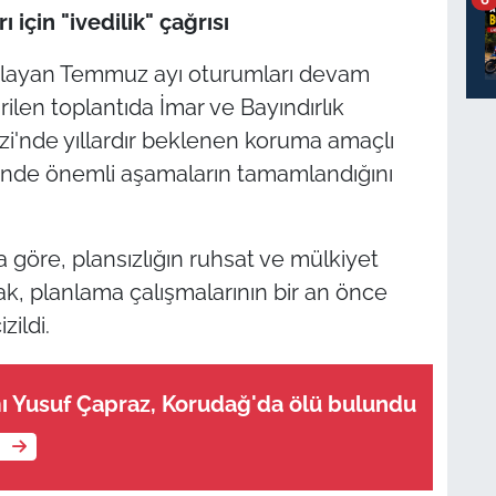
 için "ivedilik" çağrısı
aşlayan Temmuz ayı oturumları devam
ilen toplantıda İmar ve Bayındırlık
i'nde yıllardır beklenen koruma amaçlı
recinde önemli aşamaların tamamlandığını
göre, plansızlığın ruhsat ve mülkiyet
rak, planlama çalışmalarının bir an önce
zildi.
ı Yusuf Çapraz, Korudağ'da ölü bulundu
e