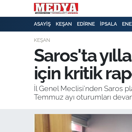
KEŞAN
ASAYİŞ
KEŞAN
EDİRNE
İPSALA
ENE
E-GAZETE
KEŞAN
Saros'ta yıll
ASAYİŞ
için kritik ra
SİYASET
GÜNDEM
İl Genel Meclisi'nden Saros pla
Temmuz ayı oturumları devam
EKONOMİ
SAĞLIK
EĞİTİM