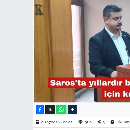
TARIM VE HAYVANCILIK
KÜLTÜR SANAT
RESMİ İLAN
SPOR
YAŞAM
EDİRNE
TEKİRDAĞ
KIRKLARELİ
08.07.2026 - 00:02
980
3
Okunma 
ÇANAKKALE