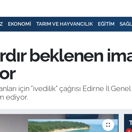
Z
EKONOMİ
TARIM VE HAYVANCILIK
EĞİTİM
SAĞL
ardır beklenen ima
por
nları için "ivedilik" çağrısı Edirne İl Gen
 ediyor.
1