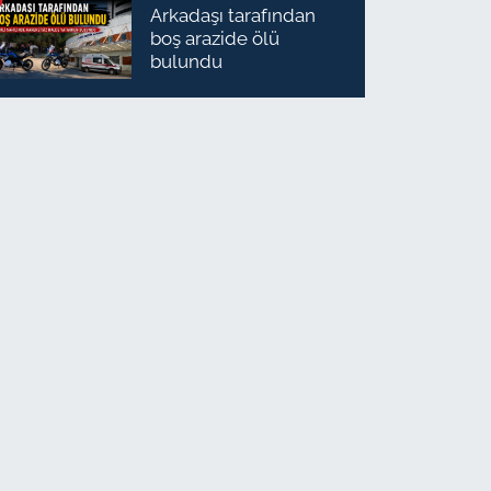
Arkadaşı tarafından
boş arazide ölü
bulundu