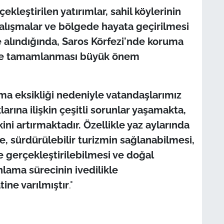
ekleştirilen yatırımlar, sahil köylerinin
çalışmalar ve bölgede hayata geçirilmesi
e alındığında, Saros Körfezi'nde koruma
önce tamamlanması büyük önem
ma eksikliği nedeniyle vatandaşlarımız
arına ilişkin çeşitli sorunlar yaşamakta,
ni artırmaktadır. Özellikle yaz aylarında
e, sürdürülebilir turizmin sağlanabilmesi,
de gerçekleştirilebilmesi ve doğal
lama sürecinin ivedilikle
ine varılmıştır
."