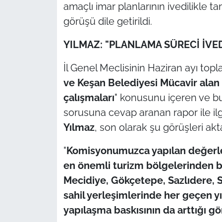
amaçlı imar planlarının ivedilikle
görüşü dile getirildi.
YILMAZ: "PLANLAMA SÜRECİ İVE
İl Genel Meclisinin Haziran ayı topl
ve Keşan Belediyesi Mücavir alan
çalışmaları
" konusunu içeren ve b
sorusuna cevap aranan rapor ile il
Yılmaz
, son olarak şu görüşleri akta
"
Komisyonumuzca yapılan değerlen
en önemli turizm bölgelerinden biri
Mecidiye, Gökçetepe, Sazlıdere, 
sahil yerleşimlerinde her geçen yı
yapılaşma baskısının da arttığı g