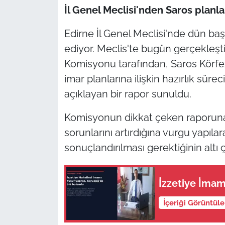
İl Genel Meclisi'nden Saros planları
TÜRKİYE
Edirne İl Genel Meclisi'nde dün b
ediyor. Meclis'te bugün gerçekleştir
Bölge
Komisyonu tarafından, Saros Körfez
Güvenlik
imar planlarına ilişkin hazırlık sü
açıklayan bir rapor sunuldu.
Genel
Komisyonun dikkat çeken raporuna 
Politika
sorunlarını artırdığına vurgu yapıla
sonuçlandırılması gerektiğinin altı çi
Flaş Haber
Dış Haberler
İzzetiye İmam
Magazin
İçeriği Görüntül