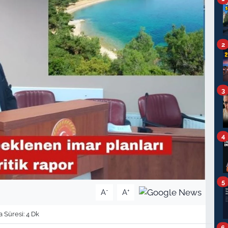
2
3
4
5
-
+
A
A
Süresi: 4 Dk
6