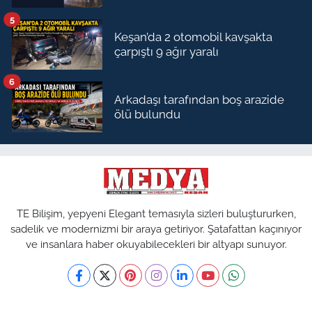
5
Keşan’da 2 otomobil kavşakta
çarpıştı 9 ağır yaralı
6
Arkadaşı tarafından boş arazide
ölü bulundu
TE Bilişim, yepyeni Elegant temasıyla sizleri buluştururken,
sadelik ve modernizmi bir araya getiriyor. Şatafattan kaçınıyor
ve insanlara haber okuyabilecekleri bir altyapı sunuyor.