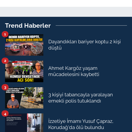
Trend Haberler
1
Dayandıkları bariyer koptu 2 kişi
düştü
2
Ahmet Kargöz yaşam
mücadelesini kaybetti
3
3 kişiyi tabancayla yaralayan
emekli polis tutuklandı
4
İzzetiye İmamı Yusuf Çapraz,
Korudağ'da ölü bulundu