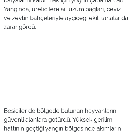
balyalarını kaldırmak için yoğun çaba harcadı.
İş Dünyası
Yangında, üreticilere ait üzüm bağları, ceviz
Bilim Teknoloji
ve zeytin bahçeleriyle ayçiçeği ekili tarlalar da
zarar gördü.
English News
Canlı Maç
Finans
Genel-A
Gündem-Eğitim
Besiciler de bölgede bulunan hayvanlarını
güvenli alanlara götürdü. Yüksek gerilim
hattının geçtiği yangın bölgesinde akımların