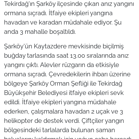
Tekirdağ'ın Şarköy ilçesinde çıkan anız yangını
ormana sıçradı. İtfaiye ekipleri yangına
TÜRKİYE
havadan ve karadan müdahale ediyor. Şu
Bölge
anda 3 mahalle boşaltıldı.
Şarköy'ün Kaytazdere mevkisinde biçilmiş
Güvenlik
buğday tarlasında saat 13.00 sıralarında anız
Genel
yangını çıktı. Alevler rüzgarın da etkisiyle
ormana sıçradı. Çevredekilerin ihbarı üzerine
Politika
bölgeye Şarköy Orman Şefliği ile Tekirdağ
Büyükşehir Belediyesi itfaiye ekipleri sevk
Flaş Haber
edildi. İtfaiye ekipleri yangına müdahale
Dış Haberler
ederken, çalışmalara havadan 2 uçak ve 3
helikopter de destek verdi. Çiftçiler yangın
Magazin
bölgesindeki tarlalarda bulunan saman