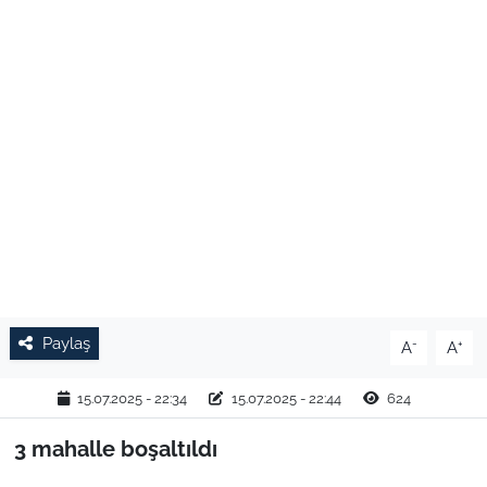
TARIM VE HAYVANCILIK
KÜLTÜR SANAT
RESMİ İLAN
SPOR
YAŞAM
EDİRNE
Paylaş
-
+
A
A
TEKİRDAĞ
15.07.2025 - 22:34
15.07.2025 - 22:44
624
KIRKLARELİ
3 mahalle boşaltıldı
ÇANAKKALE