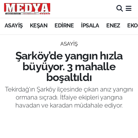
KEŞAN
ASAYİŞ
KEŞAN
EDİRNE
İPSALA
ENEZ
EKO
E-GAZETE
ASAYİŞ
Şarköy’de yangın hızla
ASAYİŞ
büyüyor. 3 mahalle
SİYASET
boşaltıldı
GÜNDEM
Tekirdağ'ın Şarköy ilçesinde çıkan anız yangını
ormana sıçradı. İtfaiye ekipleri yangına
EKONOMİ
havadan ve karadan müdahale ediyor.
SAĞLIK
EĞİTİM