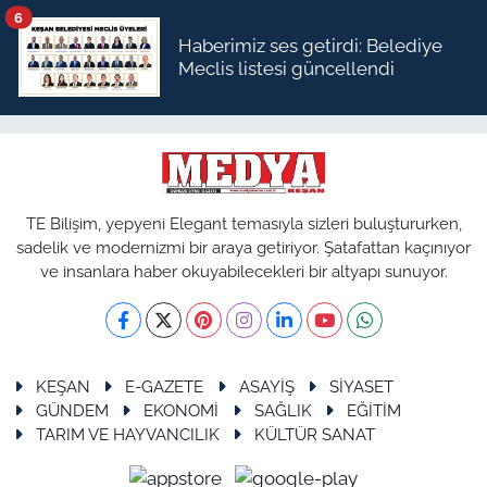
6
Haberimiz ses getirdi: Belediye
Meclis listesi güncellendi
TE Bilişim, yepyeni Elegant temasıyla sizleri buluştururken,
sadelik ve modernizmi bir araya getiriyor. Şatafattan kaçınıyor
ve insanlara haber okuyabilecekleri bir altyapı sunuyor.
KEŞAN
E-GAZETE
ASAYİŞ
SİYASET
GÜNDEM
EKONOMİ
SAĞLIK
EĞİTİM
TARIM VE HAYVANCILIK
KÜLTÜR SANAT