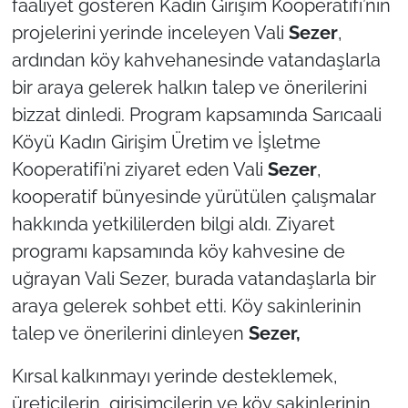
faaliyet gösteren Kadın Girişim Kooperatifi’nin
İş Dünyası
projelerini yerinde inceleyen Vali
Sezer
,
Bilim Teknoloji
ardından köy kahvehanesinde vatandaşlarla
bir araya gelerek halkın talep ve önerilerini
English News
bizzat dinledi. Program kapsamında Sarıcaali
Köyü Kadın Girişim Üretim ve İşletme
Canlı Maç
Kooperatifi’ni ziyaret eden Vali
Sezer
,
Finans
kooperatif bünyesinde yürütülen çalışmalar
hakkında yetkililerden bilgi aldı. Ziyaret
Genel-A
programı kapsamında köy kahvesine de
uğrayan Vali Sezer, burada vatandaşlarla bir
Gündem-Eğitim
araya gelerek sohbet etti. Köy sakinlerinin
talep ve önerilerini dinleyen
Sezer,
Kırsal kalkınmayı yerinde desteklemek,
üreticilerin, girişimcilerin ve köy sakinlerinin