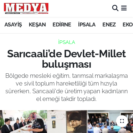
KEŞAN
ASAYİŞ
KEŞAN
EDİRNE
İPSALA
ENEZ
EKO
E-GAZETE
İPSALA
Sarıcaali’de Devlet-Millet
ASAYİŞ
buluşması
SİYASET
Bölgede mesleki eğitim, tarımsal markalaşma
ve sivil toplum hareketliliği tüm hızıyla
GÜNDEM
sürerken, Sarıcaali'de üretim yapan kadınların
el emeği takdir topladı.
EKONOMİ
SAĞLIK
EĞİTİM