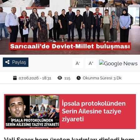
TARIM VE HAYVANCILIK
KÜLTÜR SANAT
RESMİ İLAN
SPOR
Paylaş
-
+
A
A
YAŞAM
07.06.2026 - 18:31
115
Okunma Süresi: 3 Dk
EDİRNE
İpsala protokolünden
TEKİRDAĞ
Serin Ailesine taziye
ziyareti
KIRKLARELİ
ÇANAKKALE
Vali Sezer hem üreten kadınları dinledi hem