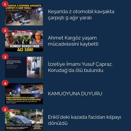
1
Keşan’da 2 otomobil kavşakta
çarpıştı 9 ağır yaralı
2
Ahmet Kargöz yaşam
mücadelesini kaybetti
3
İzzetiye İmamı Yusuf Çapraz,
Korudağ'da ölü bulundu
4
KAMUOYUNA DUYURU
5
Erikli'deki kazada facidan kılpayı
dönüldü