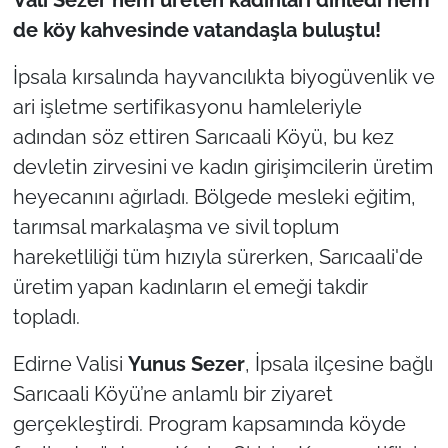
de köy kahvesinde vatandaşla buluştu!
TÜRKİYE
İpsala kırsalında hayvancılıkta biyogüvenlik ve
Bölge
ari işletme sertifikasyonu hamleleriyle
adından söz ettiren Sarıcaali Köyü, bu kez
Güvenlik
devletin zirvesini ve kadın girişimcilerin üretim
heyecanını ağırladı. Bölgede mesleki eğitim,
Genel
tarımsal markalaşma ve sivil toplum
Politika
hareketliliği tüm hızıyla sürerken, Sarıcaali'de
üretim yapan kadınların el emeği takdir
Flaş Haber
topladı.
Dış Haberler
Edirne Valisi
Yunus Sezer
, İpsala ilçesine bağlı
Sarıcaali Köyü’ne anlamlı bir ziyaret
Magazin
gerçekleştirdi. Program kapsamında köyde