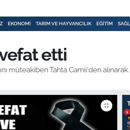
Z
EKONOMİ
TARIM VE HAYVANCILIK
EĞİTİM
SAĞL
vefat etti
ı müteakiben Tahta Camii'den alınarak A
1