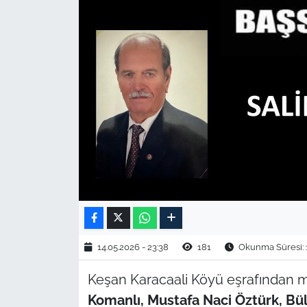
TARIM VE HAYVANCILIK
KÜLTÜR SANAT
RESMİ İLAN
SPOR
YAŞAM
EDİRNE
TEKİRDAĞ
14.05.2026 - 23:38
181
Okunma Süresi: 
KIRKLARELİ
Keşan Karacaali Köyü eşrafından
Komanlı, Mustafa Naci Öztürk, Bü
ÇANAKKALE