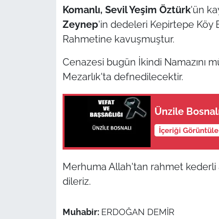
Komanlı,
Sevil Yeşim Öztürk
'ün ka
TÜRKİYE
Zeynep
'in dedeleri Kepirtepe Kö
Rahmetine kavuşmuştur.
Bölge
Cenazesi bugün İkindi Namazını mü
Güvenlik
Mezarlık'ta defnedilecektir.
Genel
Ünzile Bosnalı
Politika
İçeriği Görüntül
Flaş Haber
Merhuma Allah'tan rahmet kederli ai
Dış Haberler
dileriz.
Magazin
Muhabir:
ERDOĞAN DEMİR