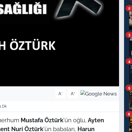
2
3
4
5
-
+
A
A
1 Dk
6
 merhum
Mustafa Öztürk
'ün oğlu,
Ayten
lent Nuri Öztürk
'ün babaları,
Harun