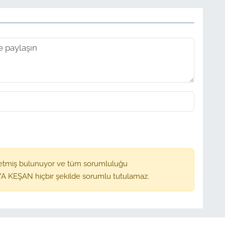
etmiş bulunuyor ve tüm sorumluluğu
A KEŞAN hiçbir şekilde sorumlu tutulamaz.