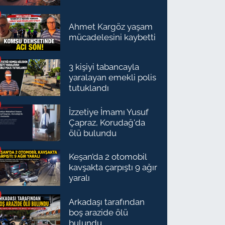
Ahmet Kargöz yaşam
mücadelesini kaybetti
3 kişiyi tabancayla
yaralayan emekli polis
tutuklandı
İzzetiye İmamı Yusuf
Çapraz, Korudağ'da
ölü bulundu
Keşan’da 2 otomobil
kavşakta çarpıştı 9 ağır
yaralı
Arkadaşı tarafından
boş arazide ölü
bulundu