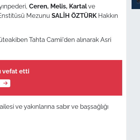
yınpederi,
Ceren, Melis, Kartal
ve
y Enstitüsü Mezunu
SALİH ÖZTÜRK
Hakkın
teakiben Tahta Camii'den alınarak Asri
 vefat etti
e
lesi ve yakınlarına sabır ve başsağlığı