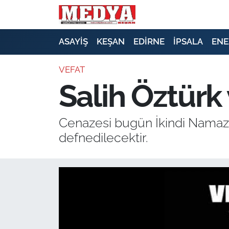
KEŞAN
ASAYİŞ
KEŞAN
EDİRNE
İPSALA
ENE
E-GAZETE
VEFAT
Salih Öztürk 
ASAYİŞ
SİYASET
Cenazesi bugün İkindi Namazın
defnedilecektir.
GÜNDEM
EKONOMİ
SAĞLIK
EĞİTİM