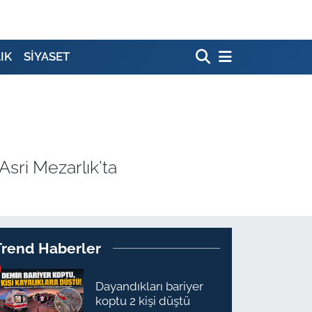
IK
SİYASET
sri Mezarlık'ta
Trend Haberler
Dayandıkları bariyer
koptu 2 kişi düştü