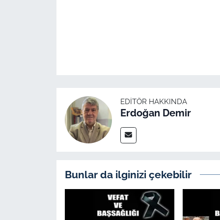
İş Dünyası
Bilim Teknoloji
English News
Canlı Maç
EDITÖR HAKKINDA
Finans
Erdoğan Demir
Genel-A
Gündem-Eğitim
Bunlar da ilginizi çekebilir