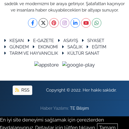
sadelik ve modernizmi bir araya getiriyor. Şatafattan kaçınıyor
ve insanlara haber okuyabilecekleri bir altyapı sunuyor.
KEŞAN
E-GAZETE
ASAYİŞ
SİYASET
GÜNDEM
EKONOMİ
SAĞLIK
EĞİTİM
TARIM VE HAYVANCILIK
KÜLTÜR SANAT
RSS
Copyright © 2022. Her hakkı saklıdır.
Haber Yazılımı:
TE Bilişim
En iyi site deneyimi sağlamak için çerezlerden
faydalanıyoruz. Detaylar için lütfen tıklayın.
Tamam