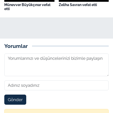
Münevver Büyükçınar vefat
Zeliha Savran vefat etti
etti
Yorumlar
Gönder