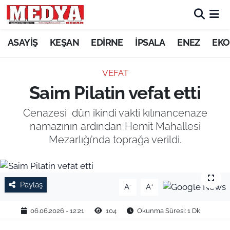
KEŞAN
ASAYİŞ
KEŞAN
EDİRNE
İPSALA
ENEZ
EKO
E-GAZETE
VEFAT
Saim Pilatin vefat etti
ASAYİŞ
Cenazesi dün ikindi vakti kılınancenaze
SİYASET
namazının ardından Hemit Mahallesi
Mezarlığı’nda toprağa verildi.
GÜNDEM
EKONOMİ
Paylaş
-
+
A
A
SAĞLIK
06.06.2026 - 12:21
104
Okunma Süresi: 1 Dk
EĞİTİM