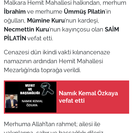
Malkara Hemit Mahallesi halkından, merhum
TARIM VE HAYVANCILIK
İbrahim
ve merhume
Ümmüş Pilatin
’in
oğulları,
Mümine Kuru
’nun kardeşi,
KÜLTÜR SANAT
Necmettin Kuru
’nun kayınçosu olan
SAİM
PİLATİN
vefat etti.
RESMİ İLAN
Cenazesi dün ikindi vakti kılınancenaze
SPOR
namazının ardından Hemit Mahallesi
Mezarlığı’nda toprağa verildi.
YAŞAM
EDİRNE
Namık Kemal Özkaya
vefat etti
TEKİRDAĞ
KIRKLARELİ
Merhuma Allah’tan rahmet; ailesi ile
ÇANAKKALE