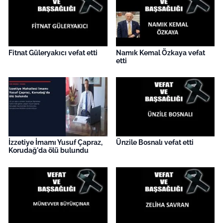
İş Dünyası
Bilim Teknoloji
Fitnat Güleryakıcı vefat etti
Namık Kemal Özkaya vefat
English News
etti
Canlı Maç
Finans
Genel-A
İzzetiye İmamı Yusuf Çapraz,
Ünzile Bosnalı vefat etti
Korudağ'da ölü bulundu
Gündem-Eğitim