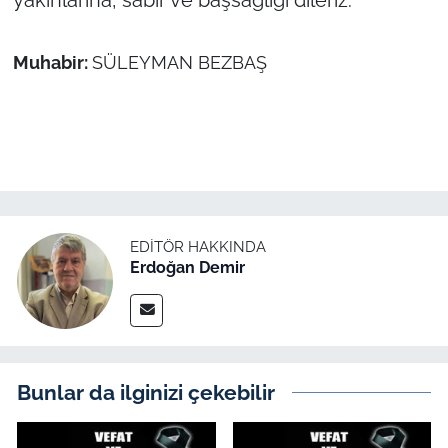
yakınlarına, sabır ve başsağlığı dileriz.
TÜRKİYE
Muhabir:
SÜLEYMAN BEZBAŞ
Bölge
Güvenlik
Genel
EDITÖR HAKKINDA
Politika
Erdoğan Demir
Flaş Haber
Dış Haberler
Bunlar da ilginizi çekebilir
Magazin