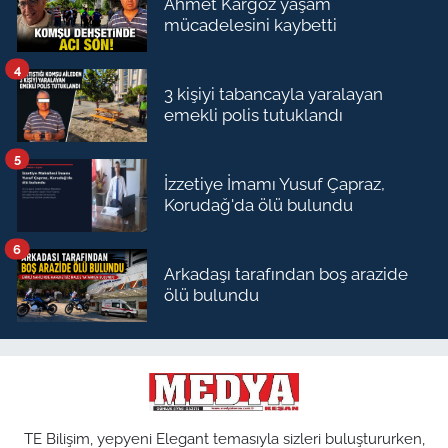
Ahmet Kargöz yaşam
mücadelesini kaybetti
4
3 kişiyi tabancayla yaralayan
emekli polis tutuklandı
5
İzzetiye İmamı Yusuf Çapraz,
Korudağ'da ölü bulundu
6
Arkadaşı tarafından boş arazide
ölü bulundu
TE Bilişim, yepyeni Elegant temasıyla sizleri buluştururken,