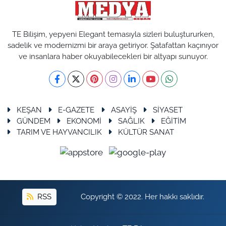
TE Bilişim, yepyeni Elegant temasıyla sizleri buluştururken,
sadelik ve modernizmi bir araya getiriyor. Şatafattan kaçınıyor
ve insanlara haber okuyabilecekleri bir altyapı sunuyor.
KEŞAN
E-GAZETE
ASAYİŞ
SİYASET
GÜNDEM
EKONOMİ
SAĞLIK
EĞİTİM
TARIM VE HAYVANCILIK
KÜLTÜR SANAT
RSS
Copyright © 2022. Her hakkı saklıdır.