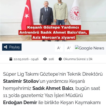
TARIM VE HAYVANCILIK
KÜLTÜR SANAT
RESMİ İLAN
SPOR
Paylaş
-
+
A
A
YAŞAM
22.05.2026 - 19:46
106
Okunma Süresi: 1 Dk
EDİRNE
Süper Lig Takımı Göztepe'nin Teknik Direktörü
Stanimir Stoilov
'un yardımcısı Keşanlı
TEKİRDAĞ
hemşehrimiz
Sadık Ahmet Balcı
, bugün saat
KIRKLARELİ
11.30’da gazetemiz Yazı İşleri Müdürü
Erdoğan Demir
ile birlikte Keşan Kaymakamı
ÇANAKKALE