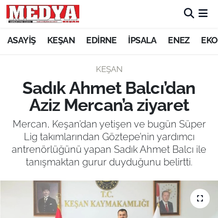
KEŞAN
ASAYİŞ
KEŞAN
EDİRNE
İPSALA
ENEZ
EKO
E-GAZETE
KEŞAN
Sadık Ahmet Balcı’dan
ASAYİŞ
Aziz Mercan’a ziyaret
SİYASET
Mercan, Keşan’dan yetişen ve bugün Süper
Lig takımlarından Göztepe’nin yardımcı
GÜNDEM
antrenörlüğünü yapan Sadık Ahmet Balcı ile
tanışmaktan gurur duyduğunu belirtti.
EKONOMİ
SAĞLIK
EĞİTİM