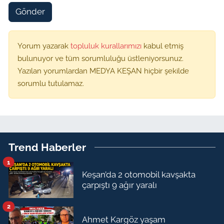
Gönder
Yorum yazarak
topluluk kurallarımızı
kabul etmiş
bulunuyor ve tüm sorumluluğu üstleniyorsunuz.
Yazılan yorumlardan MEDYA KEŞAN hiçbir şekilde
sorumlu tutulamaz.
Trend Haberler
1
Keşan’da 2 otomobil kavşakta
çarpıştı 9 ağır yaralı
2
Ahmet Kargöz yaşam