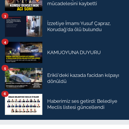
mücadelesini kaybetti
3
İzzetiye İmamı Yusuf Çapraz,
Korudağ'da ölü bulundu
4
KAMUOYUNA DUYURU
5
Erikli'deki kazada facidan kılpayı
dönüldü
6
Haberimiz ses getirdi: Belediye
Meclis listesi güncellendi