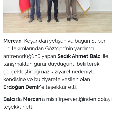
İş Dünyası
Bilim Teknoloji
English News
Mercan
, Keşan’dan yetişen ve bugün Süper
Canlı Maç
Lig takımlarından Göztepe’nin yardımcı
Finans
antrenörlüğünü yapan
Sadık Ahmet Balcı
ile
tanışmaktan gurur duyduğunu belirterek,
Genel-A
gerçekleştirdiği nazik ziyaret nedeniyle
kendisine ve bu ziyarete vesilen olan
Gündem-Eğitim
Erdoğan Demir’
e teşekkür etti.
Balcı
’da
Mercan
’a misafirperverliğinden dolayı
teşekkür etti.