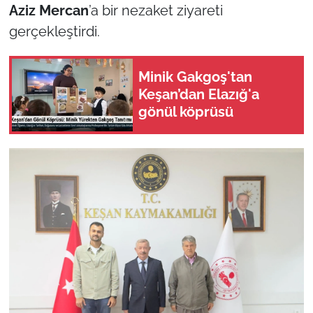
Aziz Mercan
’a bir nezaket ziyareti
gerçekleştirdi.
TÜRKİYE
Bölge
Minik Gakgoş'tan
Keşan’dan Elazığ'a
Güvenlik
gönül köprüsü
Genel
Politika
Flaş Haber
Dış Haberler
Magazin