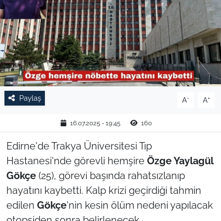
TARIM VE HAYVANCILIK
KÜLTÜR SANAT
RESMİ İLAN
SPOR
Paylaş
-
+
A
A
YAŞAM
16.07.2025 - 19:45
160
EDİRNE
Edirne'de Trakya Üniversitesi Tıp
Hastanesi'nde görevli hemşire
Ö
zge Yaylag
ü
l
TEKİRDAĞ
G
ö
k
ç
e
(25), görevi başında rahatsızlanıp
hayatını kaybetti. Kalp krizi geçirdiği tahmin
KIRKLARELİ
edilen
G
ö
k
ç
e
'nin kesin ölüm nedeni yapılacak
otopsiden sonra belirlenecek.
ÇANAKKALE