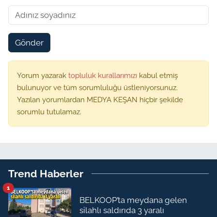
Gönder
Yorum yazarak
topluluk kurallarımızı
kabul etmiş
bulunuyor ve tüm sorumluluğu üstleniyorsunuz.
Yazılan yorumlardan MEDYA KEŞAN hiçbir şekilde
sorumlu tutulamaz.
Trend Haberler
1
BELKOOP’ta meydana gelen
silahlı saldırıda 3 yaralı