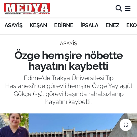
KEŞAN
ASAYİŞ
KEŞAN
EDİRNE
İPSALA
ENEZ
EKO
E-GAZETE
ASAYİŞ
Özge hemşire nöbette
ASAYİŞ
hayatını kaybetti
SİYASET
Edirne'de Trakya Üniversitesi Tıp
Hastanesi'nde görevli hemşire Özge Yaylagül
GÜNDEM
Gökçe (25), görevi başında rahatsızlanıp
hayatını kaybetti.
EKONOMİ
SAĞLIK
EĞİTİM