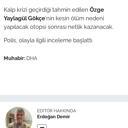
İş Dünyası
Kalp krizi geçirdiği tahmin edilen
Ö
zge
Bilim Teknoloji
Yaylag
ü
l G
ö
k
ç
e
'nin kesin ölüm nedeni
yapılacak otopsi sonrası netlik kazanacak.
English News
Polis, olayla ilgili inceleme başlattı
Canlı Maç
Muhabir:
DHA
Finans
Genel-A
Gündem-Eğitim
EDITÖR HAKKINDA
Erdoğan Demir