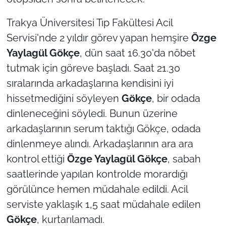
Trakya Üniversitesi Tıp Fakültesi Acil
TÜRKİYE
Servisi'nde 2 yıldır görev yapan hemşire
Ö
zge
Bölge
Yaylag
ü
l G
ö
k
ç
e
, dün saat 16.30'da nöbet
tutmak için göreve başladı. Saat 21.30
Güvenlik
sıralarında arkadaşlarına kendisini iyi
hissetmediğini söyleyen
G
ö
k
ç
e
, bir odada
Genel
dinleneceğini söyledi. Bunun üzerine
Politika
arkadaşlarının serum taktığı Gökçe, odada
dinlenmeye alındı. Arkadaşlarının ara ara
Flaş Haber
kontrol ettiği
Ö
zge Yaylag
ü
l G
ö
k
ç
e
, sabah
saatlerinde yapılan kontrolde morardığı
Dış Haberler
görülünce hemen müdahale edildi. Acil
serviste yaklaşık 1,5 saat müdahale edilen
Magazin
G
ö
k
ç
e
, kurtarılamadı.