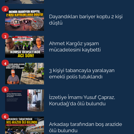
2
Dayandıkları bariyer koptu 2 kişi
düştü
3
Ahmet Kargöz yaşam
mücadelesini kaybetti
4
3 kişiyi tabancayla yaralayan
emekli polis tutuklandı
5
İzzetiye İmamı Yusuf Çapraz,
Korudağ'da ölü bulundu
6
Arkadaşı tarafından boş arazide
ölü bulundu