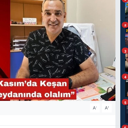
2
3
4
5
-
+
A
A
6