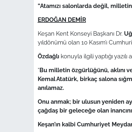
“Atamızı salonlarda değil, milleti
TÜRKİYE
ERDOĞAN DEMİR
Bölge
Keşan Kent Konseyi Başkanı Dr.
Uğ
yıldönümü olan 10 Kasım’ı Cumhuri
Güvenlik
Özdağlı
konuyla ilgili yaptığı yazılı 
Genel
“
Bu milletin özgürlüğünü, aklını
Politika
Kemal Atatürk, birkaç salona sığm
anılamaz.
Flaş Haber
Onu anmak; bir ulusun yeniden aya
Dış Haberler
çağdaş bir geleceğe olan inancını
Magazin
Keşan’ın kalbi Cumhuriyet Meydanı