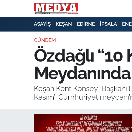
KEŞAN
ASAYİŞ
KEŞAN
EDİRNE
İPSALA
ENE
E-GAZETE
GÜNDEM
Özdağlı “10
ASAYİŞ
Meydanında 
SİYASET
GÜNDEM
Keşan Kent Konseyi Başkanı Dr
Kasım’ı Cumhuriyet meydanı’n
EKONOMİ
SAĞLIK
EĞİTİM