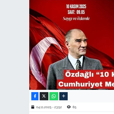
TARIM VE HAYVANCILIK
KÜLTÜR SANAT
RESMİ İLAN
SPOR
YAŞAM
EDİRNE
TEKİRDAĞ
KIRKLARELİ
04.11.2025 - 23:52
85
ÇANAKKALE