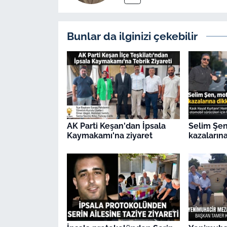
Bunlar da ilginizi çekebilir
AK Parti Keşan'dan İpsala
Selim Şen
Kaymakamı'na ziyaret
kazalarına