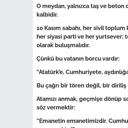
İş Dünyası
O meydan, yalnızca taş ve beton d
kalbidir.
Bilim Teknoloji
10 Kasım sabahı, her sivil toplum 
English News
her siyasi parti ve her yurtsever; 
olarak buluşmalıdır.
Canlı Maç
Çünkü bu vatanın borcu vardır:
Finans
“Atatürk’e, Cumhuriyete, aydınlığ
Genel-A
Bu çağrı bir tören değil, bir diriliş 
Gündem-Eğitim
Atamızı anmak, geçmişe dönüp s
söz vermektir:
“Emanetin emanetimizdir. Cumhur