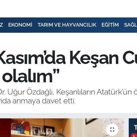
Z
EKONOMİ
TARIM VE HAYVANCILIK
EĞİTİM
SAĞL
 Kasım’da Keşan 
olalım”
. Uğur Özdağlı, Keşanlıların Atatürk’ün
da anmaya davet etti.
1