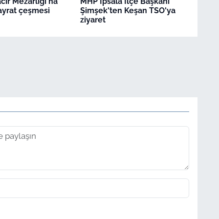
ir Mezarlığı'na
MHP İpsala İlçe Başkanı
ayrat çeşmesi
Şimşek'ten Keşan TSO'ya
ziyaret