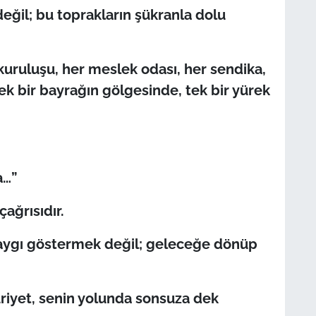
eğil; bu toprakların şükranla dolu
kuruluşu, her meslek odası, her sendika,
tek bir bayrağın gölgesinde, tek bir yürek
a…”
çağrısıdır.
aygı göstermek değil; geleceğe dönüp
iyet, senin yolunda sonsuza dek