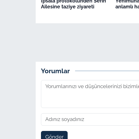
İpsala protokolünden Serin
Yenimuhac
Ailesine taziye ziyareti
anlamlı h
Yorumlar
Gönder