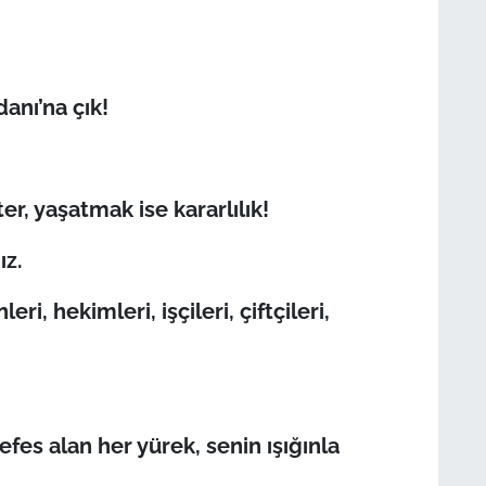
nı’na çık!
r, yaşatmak ise kararlılık!
ız.
i, hekimleri, işçileri, çiftçileri,
es alan her yürek, senin ışığınla