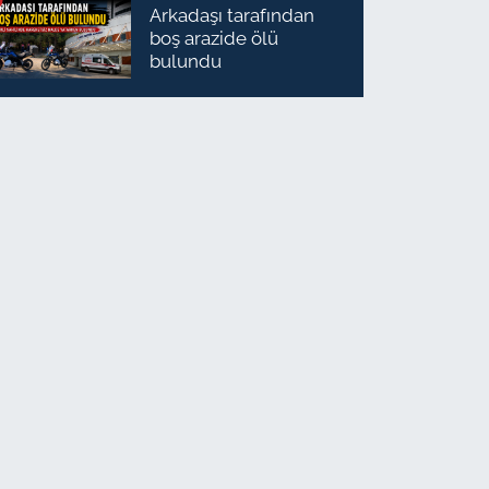
Arkadaşı tarafından
boş arazide ölü
bulundu