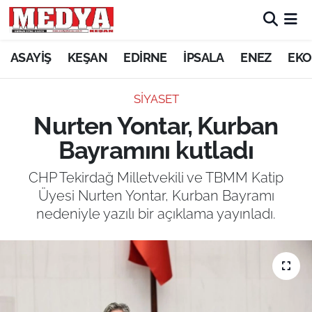
KEŞAN
ASAYİŞ
KEŞAN
EDİRNE
İPSALA
ENEZ
EKO
E-GAZETE
SİYASET
Nurten Yontar, Kurban
ASAYİŞ
Bayramını kutladı
SİYASET
CHP Tekirdağ Milletvekili ve TBMM Katip
Üyesi Nurten Yontar, Kurban Bayramı
GÜNDEM
nedeniyle yazılı bir açıklama yayınladı.
EKONOMİ
SAĞLIK
EĞİTİM