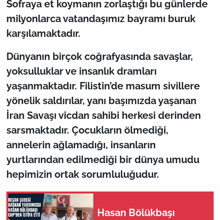
Sofraya et koymanın zorlaştığı bu günlerde
İş Dünyası
milyonlarca vatandaşımız bayramı buruk
Bilim Teknoloji
karşılamaktadır.
English News
Dünyanın birçok coğrafyasında savaşlar,
yoksulluklar ve insanlık dramları
Canlı Maç
yaşanmaktadır. Filistin’de masum sivillere
yönelik saldırılar, yanı başımızda yaşanan
Finans
İran Savaşı vicdan sahibi herkesi derinden
Genel-A
sarsmaktadır. Çocukların ölmediği,
annelerin ağlamadığı, insanların
Gündem-Eğitim
yurtlarından edilmediği bir dünya umudu
hepimizin ortak sorumluluğudur.
Hasan Bölükbaşı