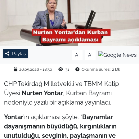
TARIM VE HAYVANCILIK
KÜLTÜR SANAT
RESMİ İLAN
Paylaş
-
+
A
A
SPOR
26.05.2026 - 18:50
31
Okunma Süresi: 2 Dk
YAŞAM
CHP Tekirdağ Milletvekili ve TBMM Katip
EDİRNE
Üyesi
Nurten Yontar
, Kurban Bayramı
nedeniyle yazılı bir açıklama yayınladı.
TEKİRDAĞ
Yontar
’ın açıklaması şöyle: “
Bayramlar
KIRKLARELİ
dayanışmanın büyüdüğü, kırgınlıkların
unutulduğu, sevginin, paylaşmanın ve
ÇANAKKALE