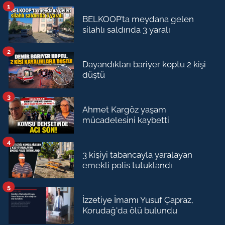
1
BELKOOP’ta meydana gelen
silahlı saldırıda 3 yaralı
2
Dayandıkları bariyer koptu 2 kişi
düştü
3
Ahmet Kargöz yaşam
mücadelesini kaybetti
4
3 kişiyi tabancayla yaralayan
emekli polis tutuklandı
5
İzzetiye İmamı Yusuf Çapraz,
Korudağ'da ölü bulundu