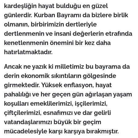
kardeşliğin hayat bulduğu en güzel
günlerdir. Kurban Bayramı da bizlere birlik
TÜRKİYE
olmanın, birbirimizin dertleriyle
Bölge
dertlenmenin ve insani değerlerin etrafında
kenetlenmenin önemini bir kez daha
Güvenlik
hatırlatmaktadır.
Genel
Ancak ne yazık ki milletimiz bu bayrama da
derin ekonomik sıkıntıların gölgesinde
Politika
girmektedir. Yüksek enflasyon, hayat
Flaş Haber
pahalılığı ve her geçen gün ağırlaşan yaşam
koşulları emeklilerimizi, işçilerimizi,
Dış Haberler
çiftçilerimizi, esnafımızı ve dar gelirli
vatandaşlarımızı büyük bir geçim
Magazin
mücadelesiyle karşı karşıya bırakmıştır.