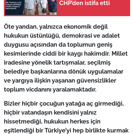
CHP’den istifa etti
Öte yandan, yalnızca ekonomik değil
hukukun üstünlüğü, demokrasi ve adalet
duygusu açısından da toplumun geniş
kesimlerinde ciddi bir kaygı hakimdir. Millet
iradesine yönelik tartışmalar, seçilmiş
belediye başkanlarına dönük uygulamalar
ve yargıya ilişkin yaşanan güvensizlikler
toplum vicdanını yaralamaktadır.
Bizler hiçbir çocuğun yatağa aç girmediği,
hiçbir vatandaşın kendisini yalnız
hissetmediği, hukukun herkes için
eşitlendiği bir Türkiye’yi hep birlikte kurmak