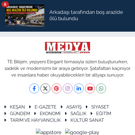
6
Arkadaşı tarafından boş arazide
ölü bulundu
TE Bilişim, yepyeni Elegant temasıyla sizleri buluştururken,
sadelik ve modernizmi bir araya getiriyor. Şatafattan kaçınıyor
ve insanlara haber okuyabilecekleri bir altyapı sunuyor.
KEŞAN
E-GAZETE
ASAYİŞ
SİYASET
GÜNDEM
EKONOMİ
SAĞLIK
EĞİTİM
TARIM VE HAYVANCILIK
KÜLTÜR SANAT