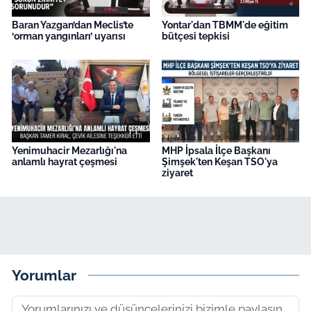
Baran Yazgan’dan Meclis’te
Yontar'dan TBMM'de eğitim
‘orman yangınları’ uyarısı
bütçesi tepkisi
Yenimuhacir Mezarlığı'na
MHP İpsala İlçe Başkanı
anlamlı hayrat çeşmesi
Şimşek'ten Keşan TSO'ya
ziyaret
Yorumlar