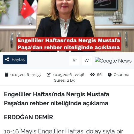
TARIM VE HAYVANCILIK
KÜLTÜR SANAT
RESMİ İLAN
SPOR
Paylaş
-
+
A
A
YAŞAM
10.05.2026 - 11:55
10.05.2026 - 22:46
66
Okunma
Süresi: 2 Dk
EDİRNE
Engelliler Haftası’nda Nergis Mustafa
TEKİRDAĞ
Paşa’dan rehber niteliğinde açıklama
ERDOĞAN DEMİR
KIRKLARELİ
10-16 Mayıs Engelliler Haftası dolayısıyla bir
ÇANAKKALE