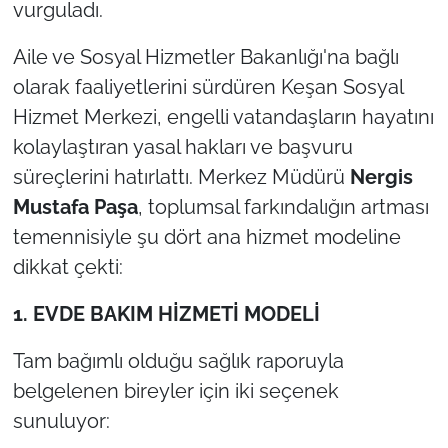
İş Dünyası
vurguladı.
Aile ve Sosyal Hizmetler Bakanlığı'na bağlı
Bilim Teknoloji
olarak faaliyetlerini sürdüren Keşan Sosyal
English News
Hizmet Merkezi, engelli vatandaşların hayatını
kolaylaştıran yasal hakları ve başvuru
Canlı Maç
süreçlerini hatırlattı. Merkez Müdürü
Nergis
Mustafa Paşa
, toplumsal farkındalığın artması
Finans
temennisiyle şu dört ana hizmet modeline
Genel-A
dikkat çekti:
1. EVDE BAKIM HİZMETİ MODELİ
Gündem-Eğitim
Tam bağımlı olduğu sağlık raporuyla
belgelenen bireyler için iki seçenek
sunuluyor: