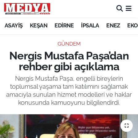
KEŞAN
ASAYİŞ
KEŞAN
EDİRNE
İPSALA
ENEZ
EKO
E-GAZETE
GÜNDEM
Nergis Mustafa Paşa’dan
ASAYİŞ
rehber gibi açıklama
SİYASET
Nergis Mustafa Paşa, engelli bireylerin
toplumsal yaşama tam katılımını sağlamak
GÜNDEM
amacıyla sunulan hizmet modelleri ve haklar
konusunda kamuoyunu bilgilendirdi.
EKONOMİ
SAĞLIK
EĞİTİM