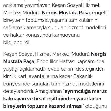
açıklama yayımlayan Keşan Sosyal Hizmet
TÜRKİYE
Merkezi Müdürü
Nergis Mustafa Paşa
, engelli
bireylerin toplumsal yaşama tam katılımını
Bölge
sağlamak amacıyla sunulan hizmet modelleri
ve haklar konusunda kamuoyunu
Güvenlik
bilgilendirdi.
Genel
Keşan Sosyal Hizmet Merkezi Müdürü
Nergis
Mustafa Paşa
, Engelliler Haftası kapsamında
Politika
yaptığı açıklamada; evde bakım desteğinden
Flaş Haber
kimlik kartı avantajlarına kadar Bakanlık
bünyesinde sunulan tüm hizmet modellerini
Dış Haberler
detaylandırdı. Amaçlarının "
ayrımcılığa maruz
kalmayan ve fırsat eşitliğinden yararlanan
Magazin
bireylerin topluma kazandırılması
" olduğunu