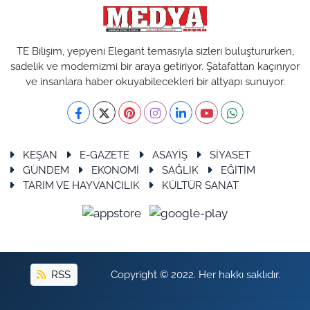
TE Bilişim, yepyeni Elegant temasıyla sizleri buluştururken,
sadelik ve modernizmi bir araya getiriyor. Şatafattan kaçınıyor
ve insanlara haber okuyabilecekleri bir altyapı sunuyor.
KEŞAN
E-GAZETE
ASAYİŞ
SİYASET
GÜNDEM
EKONOMİ
SAĞLIK
EĞİTİM
TARIM VE HAYVANCILIK
KÜLTÜR SANAT
RSS
Copyright © 2022. Her hakkı saklıdır.