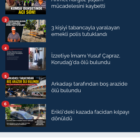
mücadelesini kaybetti
3
3 kişiyi tabancayla yaralayan
emekli polis tutuklandı
4
İzzetiye İmamı Yusuf Çapraz,
Korudağ'da ölü bulundu
5
Arkadaşı tarafından boş arazide
ölü bulundu
6
Erikli'deki kazada facidan kılpayı
dönüldü