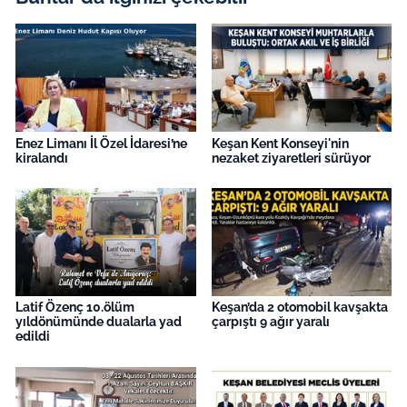
Enez Limanı İl Özel İdaresi’ne
Keşan Kent Konseyi'nin
kiralandı
nezaket ziyaretleri sürüyor
Latif Özenç 10.ölüm
Keşan’da 2 otomobil kavşakta
yıldönümünde dualarla yad
çarpıştı 9 ağır yaralı
edildi