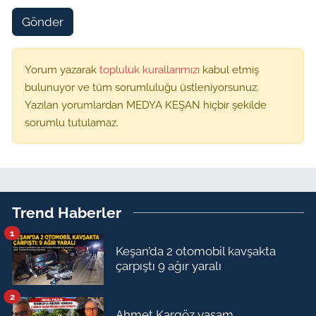
Gönder
Yorum yazarak
topluluk kurallarımızı
kabul etmiş
bulunuyor ve tüm sorumluluğu üstleniyorsunuz.
Yazılan yorumlardan MEDYA KEŞAN hiçbir şekilde
sorumlu tutulamaz.
Trend Haberler
1
Keşan’da 2 otomobil kavşakta
çarpıştı 9 ağır yaralı
2
Ahmet Kargöz yaşam